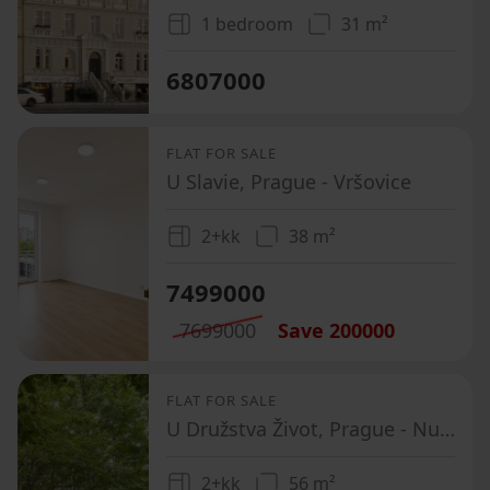
1 bedroom
31 m²
6807000
FLAT FOR SALE
U Slavie, Prague - Vršovice
2+kk
38 m²
7499000
7699000
Save
200000
FLAT FOR SALE
U Družstva Život, Prague - Nusle
2+kk
56 m²