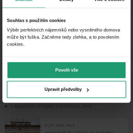
MapLibre
|
© OpenMapTiles
© OpenStreetMap contributors
Souhlas s použitím cookies
How far to…
:
Výběr perfektních nájemníků nebo vysněného domova
může být fuška. Začněme tedy zlehka, a to povolením
cookies.​
Povolit vše
Similar listings
Upravit předvolby
SALE
FLAT
1 BEDROOM
,
STUDIO
,
2 BEDROOM
,
2+KK
FLAT FOR SALE
náměstí Dr. Václava Holého, Prague - Libeň