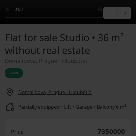
PREVIOU
NE
Flat for sale
Studio • 36 m²
without real estate
Domalípova, Prague - Hloubětín
New
Domalípova, Prague - Hloubětín
Partially equipped • Lift • Garage • Balcony 6 m²
7350000
Price