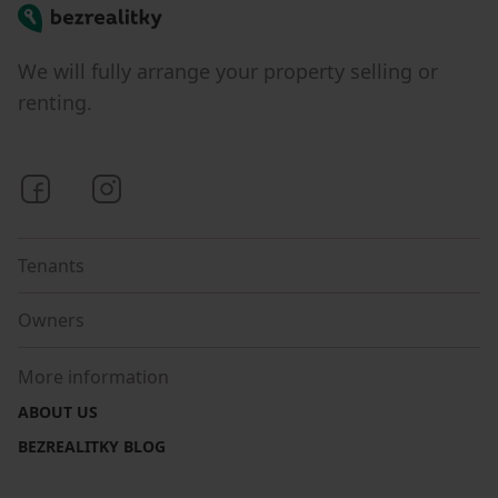
Bezrealitky
We will fully arrange your property selling or
renting.
Bezrealitky on Facebook
Bezrealitky on Instagram
Tenants
Owners
More information
ABOUT US
BEZREALITKY BLOG