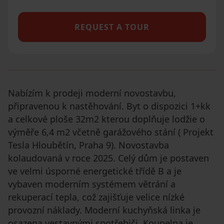
REQUEST A TOUR
Nabízím k prodeji moderní novostavbu,
připravenou k nastěhování. Byt o dispozici 1+kk
a celkové ploše 32m2 kterou doplňuje lodžie o
výměře 6,4 m2 včetně garážového stání ( Projekt
Tesla Hloubětín, Praha 9). Novostavba
kolaudovaná v roce 2025. Celý dům je postaven
ve velmi úsporné energetické třídě B a je
vybaven moderním systémem větrání a
rekuperací tepla, což zajišťuje velice nízké
provozní náklady. Moderní kuchyňská linka je
osazena vestavnými spotřebiči. Koupelna je