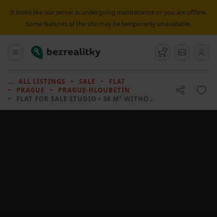
It looks like our server is undergoing maintenance or you are offline.
Some features of the site may be temporarily unavailable.
Bezrealitky
Main menu
Watchdog
Message
ALL LISTINGS
SALE
FLAT
PRAGUE
PRAGUE-HLOUBĚTÍN
FLAT FOR SALE
STUDIO • 36 M² WITHOUT REAL ESTATE