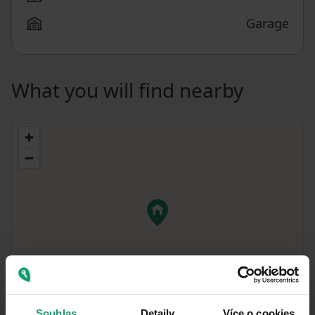
Garage
What you will find nearby
Souhlas
Detaily
Více o cookies