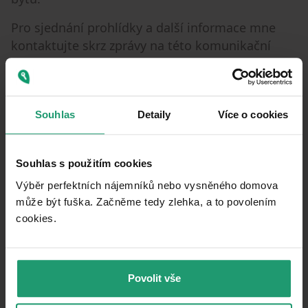
Pro sjednání prohlídky a další informace mne
kontaktujte skrz zprávy na této komunikační
platformě.
Souhlas
Detaily
Více o cookies
Property characteristics
30/06/2026
AVAILABLE FROM
Souhlas s použitím cookies
BUILDING
Precast concrete
Výběr perfektních nájemníků nebo vysněného domova
CONSTRUCTION
může být fuška. Začněme tedy zlehka, a to povolením
Fully furnished
FULLY FURNISHED
cookies.​
915646
LISTING ID
Residences
LOCATION
Povolit vše
CZK 357.14
/