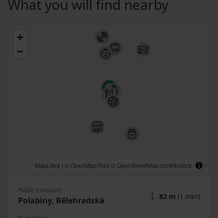
What you will find nearby
MapLibre
|
© OpenMapTiles
© OpenStreetMap contributors
Public transport
🚶
82 m
(1 min)
Polabiny, Bělehradská