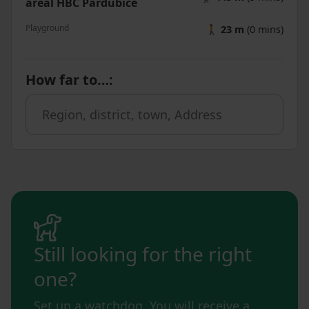
areál HBC Pardubice
Playground
🚶
23 m
(0 mins)
How far to…
:
Still looking for the right
one?
Set up a watchdog. You will receive a