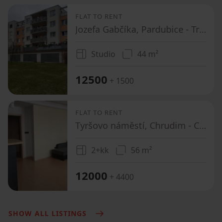
FLAT TO RENT
Jozefa Gabčíka, Pardubice - Trnová, Pardubický Region
Studio
44 m²
12500
+ 1500
FLAT TO RENT
Tyršovo náměstí, Chrudim - Chrudim, Pardubický Region
2+kk
56 m²
12000
+ 4400
SHOW ALL LISTINGS