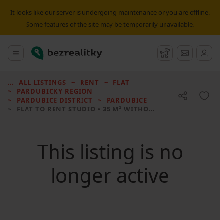
It looks like our server is undergoing maintenance or you are offline.
Some features of the site may be temporarily unavailable.
Bezrealitky
Main menu
Watchdog
Message
ALL LISTINGS
RENT
FLAT
PARDUBICKÝ REGION
PARDUBICE DISTRICT
PARDUBICE
FLAT TO RENT
STUDIO • 35 M² WITHOUT REAL ESTATE
This listing is no
longer active