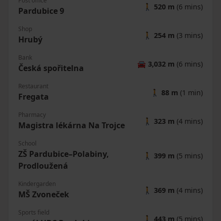
Post office
🚶
520 m
(6 mins)
Pardubice 9
Shop
🚶
254 m
(3 mins)
Hrubý
Bank
🚘
3,032 m
(6 mins)
Česká spořitelna
Restaurant
🚶
88 m
(1 min)
Fregata
Pharmacy
🚶
323 m
(4 mins)
Magistra lékárna Na Trojce
School
ZŠ Pardubice–Polabiny,
🚶
399 m
(5 mins)
Prodloužená
Kindergarden
🚶
369 m
(4 mins)
MŠ Zvoneček
Sports field
🚶
443 m
(5 mins)