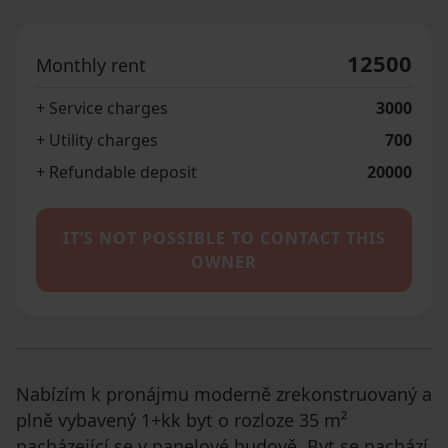
12500
Monthly rent
+ Service charges
3000
+ Utility charges
700
+ Refundable deposit
20000
IT’S NOT POSSIBLE TO CONTACT THIS
OWNER
Nabízím k pronájmu moderně zrekonstruovaný a
plně vybavený 1+kk byt o rozloze 35 m²
nacházející se v panelové budově. Byt se nachází