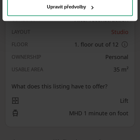
PRICE PER UNIT
2
m
Upravit předvolby
After reconstruction
CONDITION
Studio
LAYOUT
1. floor out of 12
FLOOR
Personal
OWNERSHIP
35
m²
USABLE AREA
What does this listing have to offer?
Lift
MHD 1 minute on foot