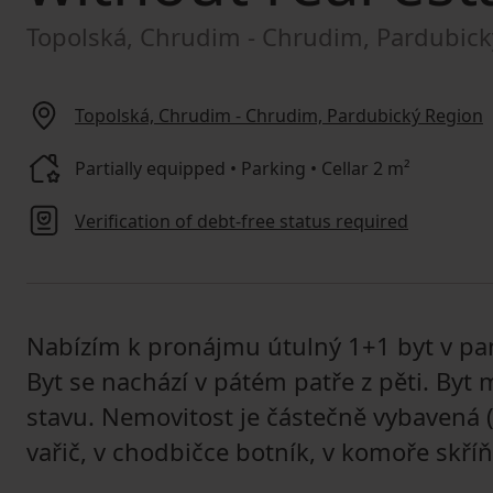
Topolská, Chrudim - Chrudim, Pardubick
Topolská, Chrudim - Chrudim, Pardubický Region
Partially equipped • Parking • Cellar 2 m²
Verification of debt-free status required
Nabízím k pronájmu útulný 1+1 byt v pan
Byt se nachází v pátém patře z pěti. Byt
stavu. Nemovitost je částečně vybavená (
vařič, v chodbičce botník, v komoře skříň