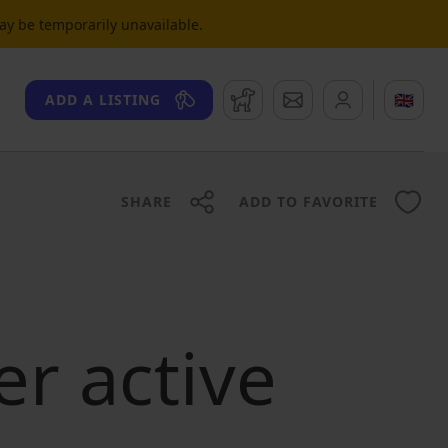
may be temporarily unavailable.
Watchdog
Messages
🇬🇧
ADD A LISTING
SHARE
ADD TO FAVORITE
er active