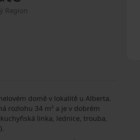
ý Region
elovém domě v lokalitě u Alberta.
 má rozlohu 34 m² a je v dobrém
kuchyňská linka, lednice, trouba,
).