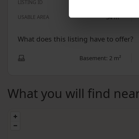
1026676
LISTING ID
34
m²
USABLE AREA
What does this listing have to offer?
Basement: 2 m²
What you will find nea