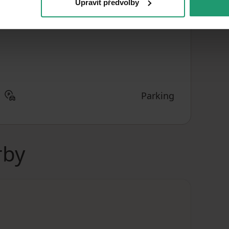
Upravit předvolby
2
CZK 397.06
/ m
PRICE PER UNIT
Parking
rby