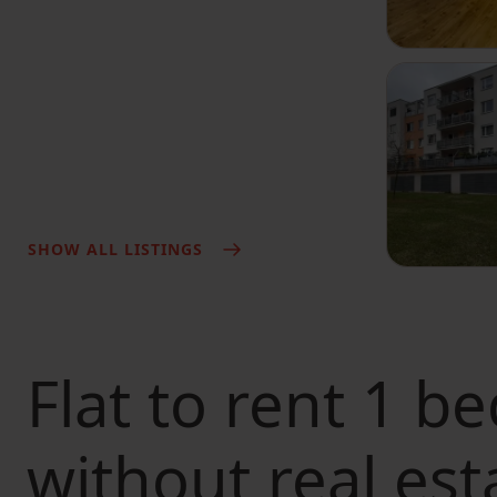
SHOW ALL LISTINGS
Flat to rent
1 be
without real est