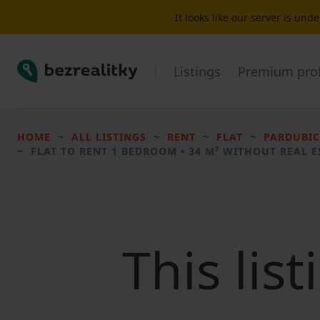
It looks like our server is un
Bezrealitky
Listings
Premium prof
HOME
ALL LISTINGS
RENT
FLAT
PARDUBIC
FLAT TO RENT
1 BEDROOM • 34 M² WITHOUT REAL E
This lis