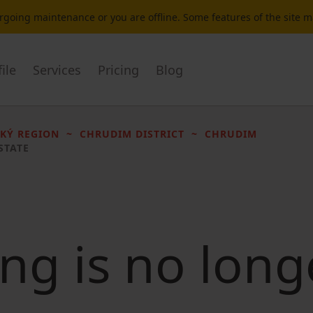
dergoing maintenance or you are offline. Some features of the site 
ile
Services
Pricing
Blog
KÝ REGION
CHRUDIM DISTRICT
CHRUDIM
STATE
ting is no long