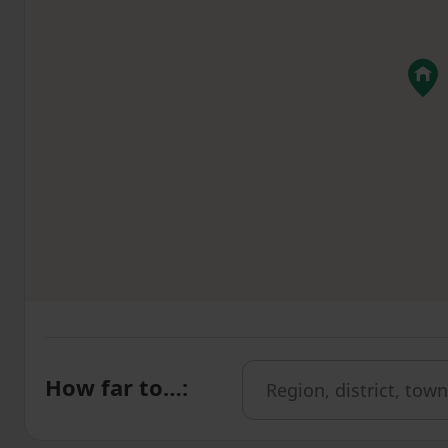
How far to…
: