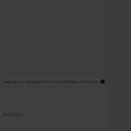
MapLibre
|
© OpenMapTiles
© OpenStreetMap contributors