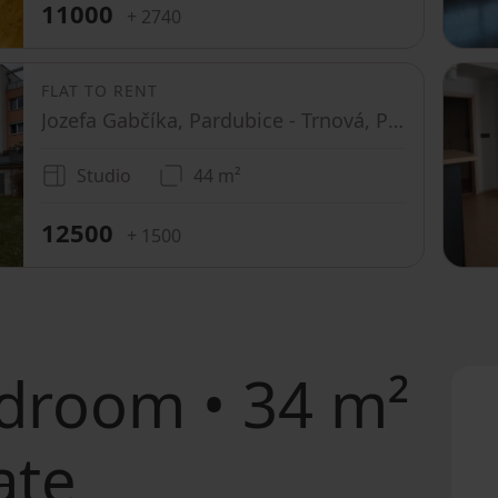
11000
+ 2740
FLAT TO RENT
Jozefa Gabčíka, Pardubice - Trnová, Pardubický Region
Studio
44 m²
12500
+ 1500
droom • 34 m²
ate