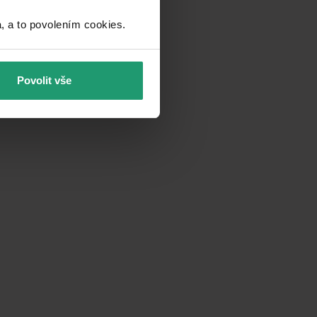
a to povolením cookies.​
Povolit vše