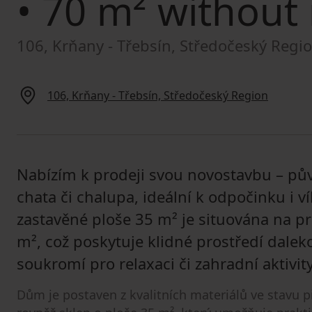
• 70 m² without 
106, Krňany - Třebsín, Středočeský Regi
106, Krňany - Třebsín, Středočeský Region
Nabízím k prodeji svou novostavbu – pů
chata či chalupa, ideální k odpočinku i
zastavěné ploše 35 m² je situována na 
m², což poskytuje klidné prostředí dale
soukromí pro relaxaci či zahradní aktivity
Dům je postaven z kvalitních materiálů ve stavu 