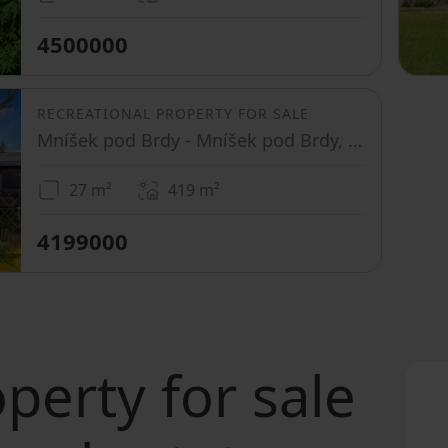
4500000
RECREATIONAL PROPERTY FOR SALE
Mníšek pod Brdy - Mníšek pod Brdy, Středočeský Region
27 m²
419
m²
4199000
perty for sale