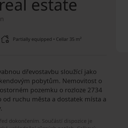
real estate
on
Partially equipped • Cellar 35 m²
vabnou dřevostavbu sloužící jako
 víkendovým pobytům. Nemovitost o
prostorném pozemku o rozloze 2734
ko od ruchu města a dostatek místa a
.
před dokončením. Součástí dispozice je