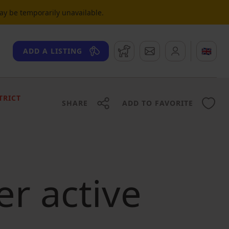
may be temporarily unavailable.
Watchdog
Messages
🇬🇧
ADD A LISTING
TRICT
SHARE
ADD TO FAVORITE
er active