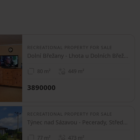
RECREATIONAL PROPERTY FOR SALE
Dolní Břežany - Lhota u Dolních Břežan, Středočeský Region
80 m²
449
m²
3890000
RECREATIONAL PROPERTY FOR SALE
Týnec nad Sázavou - Pecerady, Středočeský Region
77 m²
473
m²