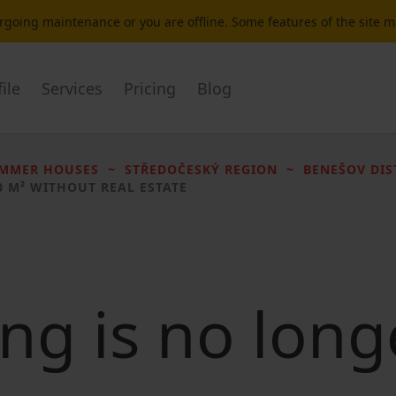
dergoing maintenance or you are offline. Some features of the site 
ile
Services
Pricing
Blog
UMMER HOUSES
STŘEDOČESKÝ REGION
BENEŠOV DIS
0 M² WITHOUT REAL ESTATE
ting is no long