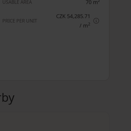
70
m²
USABLE AREA
CZK 54,285.71
PRICE PER UNIT
2
/ m
rby