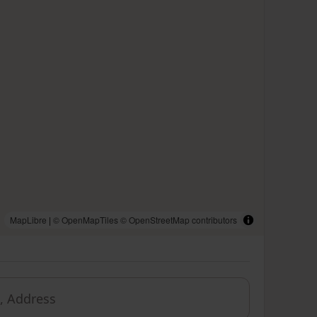
MapLibre
|
© OpenMapTiles
© OpenStreetMap contributors