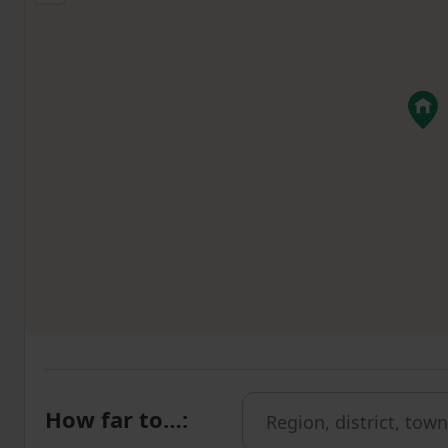
How far to…
: