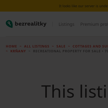
It looks like our server is un
Bezrealitky
Listings
Premium prof
HOME
ALL LISTINGS
SALE
COTTAGES AND S
KRŇANY
RECREATIONAL PROPERTY FOR SALE
• 7
This lis