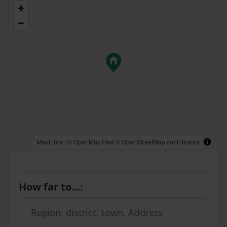
MapLibre
|
© OpenMapTiles
© OpenStreetMap contributors
How far to…
: