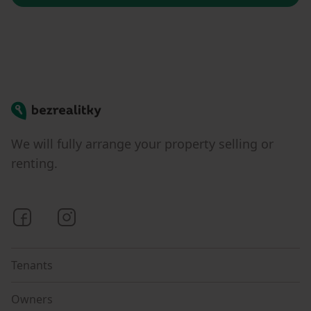
Bezrealitky
We will fully arrange your property selling or
renting.
Bezrealitky on Facebook
Bezrealitky on Instagram
Tenants
Owners