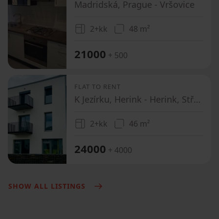
Madridská, Prague - Vršovice
2+kk
48 m²
21000
+ 500
FLAT TO RENT
K Jezírku, Herink - Herink, Středočeský Region
2+kk
46 m²
24000
+ 4000
SHOW ALL LISTINGS