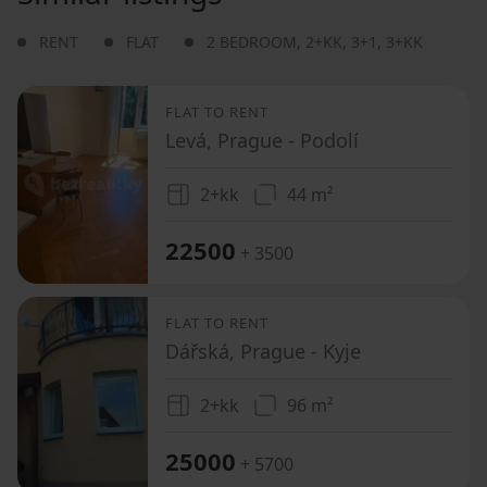
RENT
FLAT
2 BEDROOM
,
2+KK
,
3+1
,
3+KK
FLAT TO RENT
Levá, Prague - Podolí
2+kk
44 m²
22500
+ 3500
FLAT TO RENT
Dářská, Prague - Kyje
2+kk
96 m²
25000
+ 5700