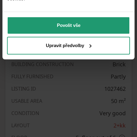
V případě zájmu o bližší informace mě
kontaktujte.
Povolit vše
Property characteristics
Upravit předvolby
31/05/2026
AVAILABLE FROM
Brick
BUILDING CONSTRUCTION
Partly
FULLY FURNISHED
1027462
LISTING ID
50
m²
USABLE AREA
Very good
CONDITION
2+kk
LAYOUT