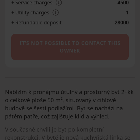
+ Service charges
4500
+ Utility charges
1
+ Refundable deposit
28000
IT’S NOT POSSIBLE TO CONTACT THIS
OWNER
Nabízím k pronájmu útulný a prostorný byt 2+kk
o celkové ploše 50 m², situovaný v cihlové
budově se šesti podlažími. Byt se nachází na
pátém patře, což zajišťuje klid a výhled.
V současné chvíli je byt po kompletní
rekonstrukci. V bytě je nová kuchyňská linka se