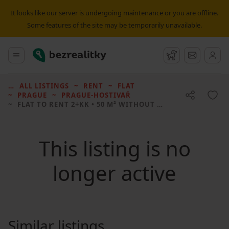
It looks like our server is undergoing maintenance or you are offline.
Some features of the site may be temporarily unavailable.
Bezrealitky
Main menu
Watchdog
Message
ALL LISTINGS
RENT
FLAT
PRAGUE
PRAGUE-HOSTIVAŘ
FLAT TO RENT
2+KK • 50 M² WITHOUT REAL ESTATE
This listing is no
longer active
Similar listings