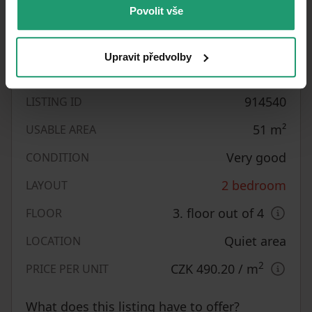
Povolit vše
31/07/2025
AVAILABLE FROM
Brick
BUILDING CONSTRUCTION
Upravit předvolby
Unfurnished
FULLY FURNISHED
914540
LISTING ID
51
m²
USABLE AREA
Very good
CONDITION
2 bedroom
LAYOUT
3. floor out of 4
FLOOR
Quiet area
LOCATION
2
CZK 490.20
/ m
PRICE PER UNIT
What does this listing have to offer?