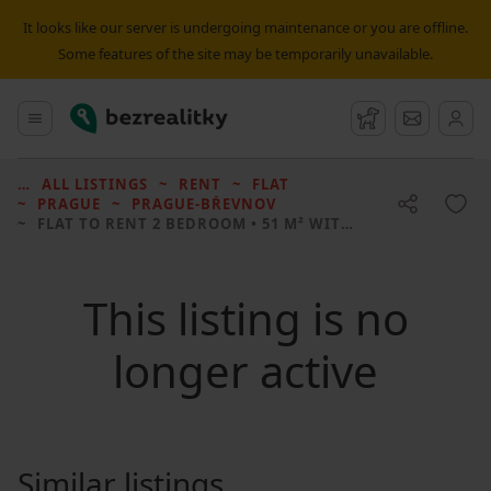
It looks like our server is undergoing maintenance or you are offline.
Some features of the site may be temporarily unavailable.
Bezrealitky
Main menu
Watchdog
Message
ALL LISTINGS
RENT
FLAT
PRAGUE
PRAGUE-BŘEVNOV
FLAT TO RENT
2 BEDROOM • 51 M² WITHOUT REAL ESTATE
This listing is no
longer active
Similar listings