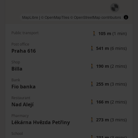
MapLibre
|
© OpenMapTiles
© OpenStreetMap contributors
Public transport
🚶
105 m
(1 min)
Post office
🚶
541 m
(6 mins)
Praha 616
Shop
🚶
190 m
(2 mins)
Billa
Bank
🚶
255 m
(3 mins)
Fio banka
Restaurant
🚶
166 m
(2 mins)
Nad Alejí
Pharmacy
🚶
273 m
(3 mins)
Lékárna Hvězda Petřiny
School
🚶
231 m
(3 mins)