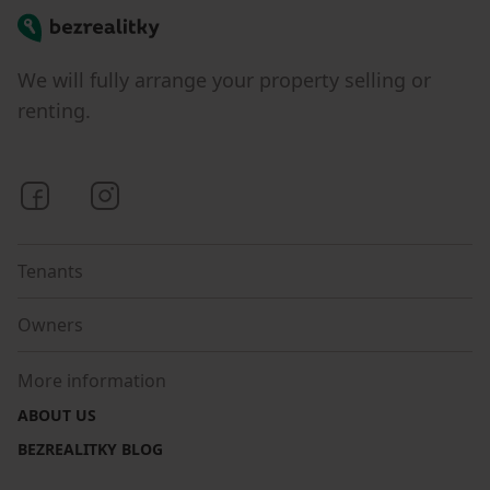
Bezrealitky
We will fully arrange your property selling or
renting.
Bezrealitky on Facebook
Bezrealitky on Instagram
Tenants
Owners
More information
ABOUT US
BEZREALITKY BLOG