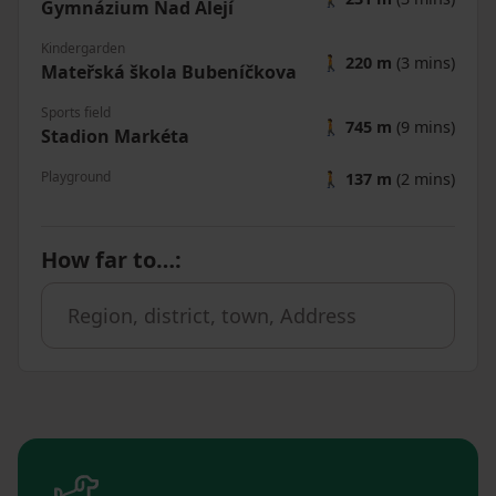
Gymnázium Nad Alejí
Kindergarden
🚶
220 m
(3 mins)
Mateřská škola Bubeníčkova
Sports field
🚶
745 m
(9 mins)
Stadion Markéta
Playground
🚶
137 m
(2 mins)
How far to…
: