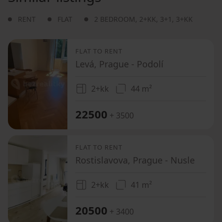
RENT
FLAT
2 BEDROOM
,
2+KK
,
3+1
,
3+KK
FLAT TO RENT
Levá, Prague - Podolí
2+kk
44 m²
22500
+ 3500
FLAT TO RENT
Rostislavova, Prague - Nusle
2+kk
41 m²
20500
+ 3400