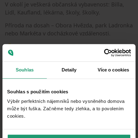
V okolí je veškerá občanská vybavenost: Billa,
Lidl, Kaufland, lékárna, školy, školky.
Příroda na dosah – Obora Hvězda, park Ladronka
nebo Markéta v docházkové vzdálenosti.
💰 Nájemné: 25 000 Kč/měsíčně + poplatky (pro
2 osoby)
💰 Poplatky: služby 4500 Kč + elektřina
Souhlas
Detaily
Více o cookies
🔐 Kauce: 75 000 Kč (tři měsíční nájmy)
Souhlas s použitím cookies
📅 K nastěhování: od 1.8. 2026
Výběr perfektních nájemníků nebo vysněného domova
📆 Preferujeme dlouhodobý pronájem
může být fuška. Začněme tedy zlehka, a to povolením
cookies.​
Property characteristics