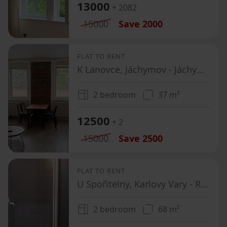
13000
+ 2082
15000
Save
2000
FLAT TO RENT
K Lanovce, Jáchymov - Jáchymov, Karlovarský Region
2 bedroom
37 m²
12500
+ 2
15000
Save
2500
FLAT TO RENT
U Spořitelny, Karlovy Vary - Rybáře, Karlovarský Region
2 bedroom
68 m²