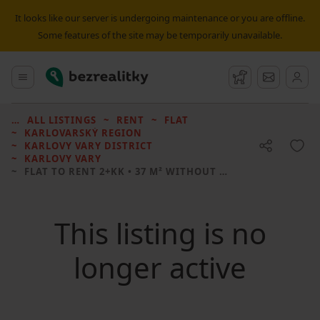
It looks like our server is undergoing maintenance or you are offline.
Some features of the site may be temporarily unavailable.
Bezrealitky
Main menu
Watchdog
Message
ALL LISTINGS
RENT
FLAT
KARLOVARSKÝ REGION
KARLOVY VARY DISTRICT
KARLOVY VARY
FLAT TO RENT
2+KK • 37 M² WITHOUT REAL ESTATE
This listing is no
longer active