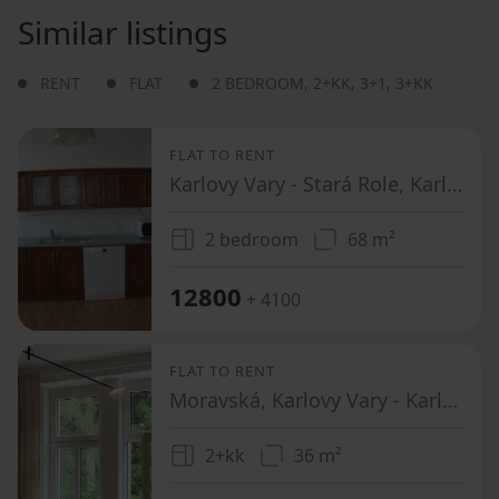
Similar listings
RENT
FLAT
2 BEDROOM
,
2+KK
,
3+1
,
3+KK
FLAT TO RENT
Karlovy Vary - Stará Role, Karlovarský Region
2 bedroom
68 m²
12800
+ 4100
FLAT TO RENT
Moravská, Karlovy Vary - Karlovy Vary, Karlovarský Region
2+kk
36 m²