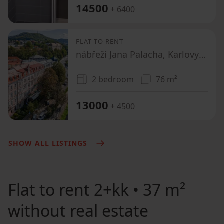
14500
+ 6400
FLAT TO RENT
nábřeží Jana Palacha, Karlovy Vary - Karlovy Vary, Karlovarský Region
2 bedroom
76 m²
13000
+ 4500
SHOW ALL LISTINGS
Flat to rent
2+kk • 37 m²
without real estate