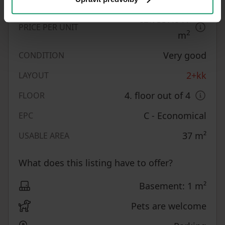
CZK 337.84
/
PRICE PER UNIT
2
m
Very good
CONDITION
2+kk
LAYOUT
4. floor out of 4
FLOOR
C - Economical
EPC
37
m²
USABLE AREA
What does this listing have to offer?
Basement: 1 m²
Pets are welcome