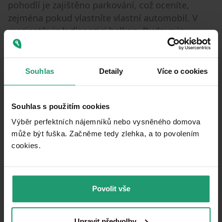
pohodlí je zajištěno parkování, což oceníte,
zejména pokud vlastníte vlastní automobil. V
mezipatře je k dispozici balkon. Budova je
snadno dostupná a díky své poloze nabízí
dostupnost ke všem důležitým službám a
občanské vybavenosti.
Souhlas
Detaily
Více o cookies
Souhlas s použitím cookies
Property characteristics
Výběr perfektních nájemníků nebo vysněného domova
10/05/2026
AVAILABLE FROM
může být fuška. Začněme tedy zlehka, a to povolením
cookies.​
BUILDING
Precast concrete
CONSTRUCTION
Fully furnished
FULLY FURNISHED
Povolit vše
1022142
LISTING ID
Quiet area
LOCATION
Upravit předvolby