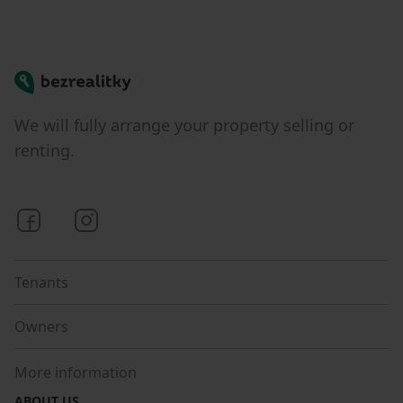
Bezrealitky
We will fully arrange your property selling or
renting.
Bezrealitky on Facebook
Bezrealitky on Instagram
Tenants
Owners
More information
ABOUT US