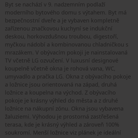
Byt se nachází v 9. nadzemním podlaží
moderního bytového domu s výtahem. Byt má
bezpečnostní dveře a je vybaven kompletně
zařízenou značkovou kuchyní se indukční
deskou, horkovzdušnou troubou, digestoří,
myčkou nádobí a kombinovanou chladničkou s
mrazákem. V obývacím pokoji je nainstalovaná
TV včetně LG ozvučení. V luxusní designové
koupelně včetně okna je rohová vana, WC,
umyvadlo a pračka LG. Okna z obývacího pokoje
a ložnice jsou orientovaná na západ, druhá
ložnice a koupelna na východ. Z obývacího
pokoje je krásny výhled do města a z druhé
ložnice na nákupní zónu. Okna jsou vybavena
žaluziemi. Výhodou je prostorná zastřešená
terasa, kde je krásný výhled a zároveň 100%
soukromí. Menší ložnice viz plánek je ideální