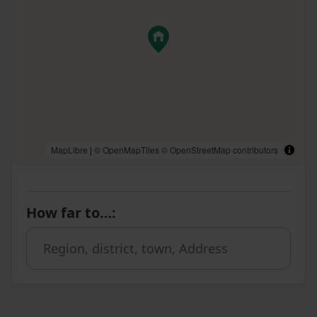
MapLibre
|
© OpenMapTiles
© OpenStreetMap contributors
How far to…
: