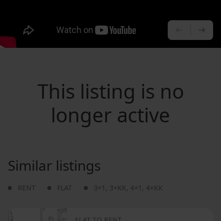
PREVIOU
NE
This listing is no
longer active
Similar listings
RENT
FLAT
3+1
,
3+KK
,
4+1
,
4+KK
FLAT TO RENT