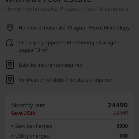
Hornoměcholupská, Prague - Horní Měcholupy
Hornoměcholupská, Prague - Horní Měcholupy
Partially equipped • Lift • Parking • Garage •
Loggia 13 m²
Liability insurance required
Verification of debt-free status required
24490
Monthly rent
Save
2500
26990
+ Service charges
5000
+ Utility charges
990