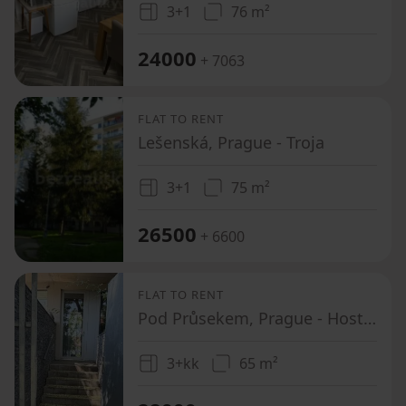
3+1
76 m²
24000
+ 7063
FLAT TO RENT
Lešenská, Prague - Troja
3+1
75 m²
26500
+ 6600
FLAT TO RENT
Pod Průsekem, Prague - Hostivař
3+kk
65 m²