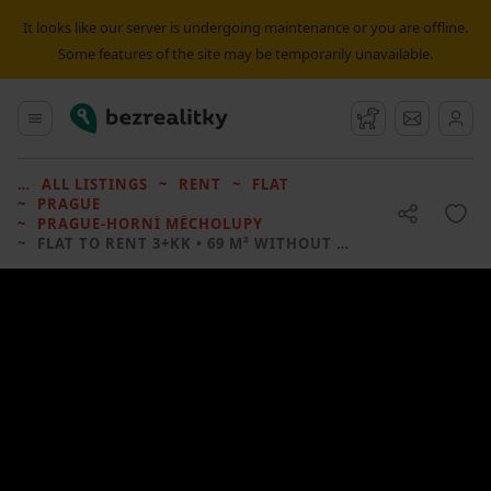
It looks like our server is undergoing maintenance or you are offline.
Some features of the site may be temporarily unavailable.
Bezrealitky
Main menu
Watchdog
Message
ALL LISTINGS
RENT
FLAT
PRAGUE
PRAGUE-HORNÍ MĚCHOLUPY
FLAT TO RENT
3+KK • 69 M² WITHOUT REAL ESTATE