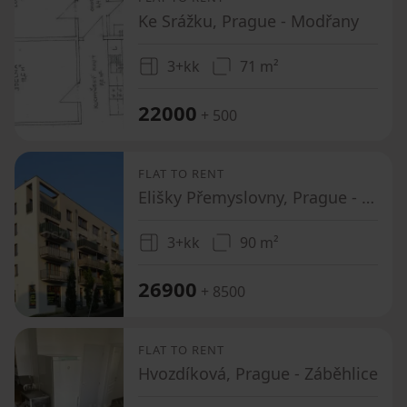
Ke Srážku, Prague - Modřany
3+kk
71 m²
22000
+ 500
FLAT TO RENT
Elišky Přemyslovny, Prague - Zbraslav
3+kk
90 m²
26900
+ 8500
FLAT TO RENT
Hvozdíková, Prague - Záběhlice