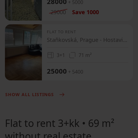
28000
+ 5000
29000
Save
1000
FLAT TO RENT
Staňkovská, Prague - Hostavice
3+1
71 m²
25000
+ 5400
SHOW ALL LISTINGS
Flat to rent
3+kk • 69 m²
without real estate