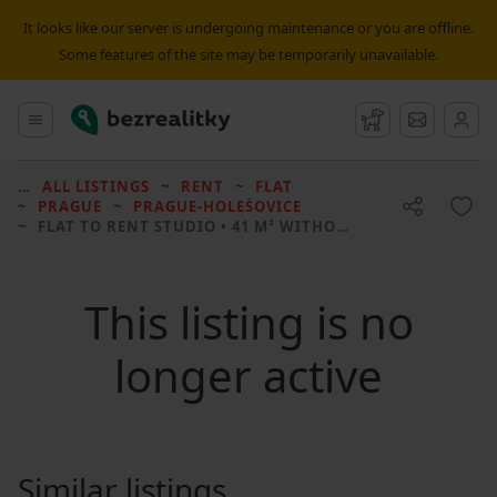
It looks like our server is undergoing maintenance or you are offline.
Some features of the site may be temporarily unavailable.
Bezrealitky
Main menu
Watchdog
Message
ALL LISTINGS
RENT
FLAT
PRAGUE
PRAGUE-HOLEŠOVICE
FLAT TO RENT
STUDIO • 41 M² WITHOUT REAL ESTATE
This listing is no
longer active
Similar listings