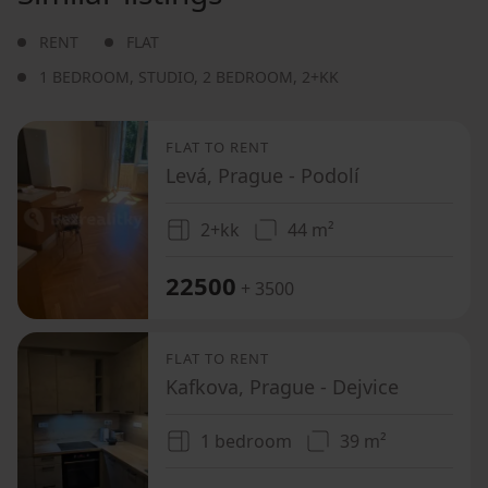
RENT
FLAT
1 BEDROOM
,
STUDIO
,
2 BEDROOM
,
2+KK
FLAT TO RENT
Levá, Prague - Podolí
2+kk
44 m²
22500
+ 3500
FLAT TO RENT
Kafkova, Prague - Dejvice
1 bedroom
39 m²