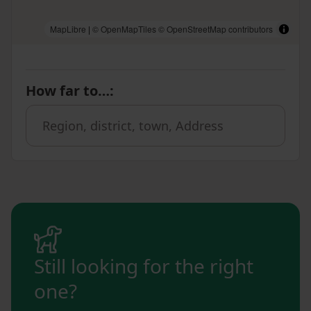
MapLibre
|
© OpenMapTiles
© OpenStreetMap contributors
How far to…
:
Still looking for the right
one?