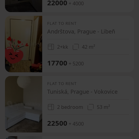
22000
+ 4000
FLAT TO RENT
Andrštova, Prague - Libeň
2+kk
42 m²
17700
+ 5200
FLAT TO RENT
Tuniská, Prague - Vokovice
2 bedroom
53 m²
22500
+ 4500