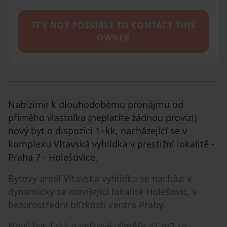
IT’S NOT POSSIBLE TO CONTACT THIS
OWNER
Nabízíme k dlouhodobému pronájmu od
přímého vlastníka (neplatíte žádnou provizi)
nový byt o dispozici 1+kk, nacházející se v
komplexu Vltavská vyhlídka v prestižní lokalitě -
Praha 7 - Holešovice.
Bytový areál Vltavská vyhlídka se nachází v
dynamicky se rozvíjející lokalitě Holešovic, v
bezprostřední blízkosti centra Prahy.
Nový byt 1+kk o celkové výměře 41 m2 se