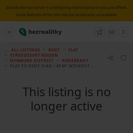
It looks like our server is undergoing maintenance or you are offline.
Some features of the site may be temporarily unavailable.
Bezrealitky
Main menu
Watchdog
Message
ALL LISTINGS
RENT
FLAT
STŘEDOČESKÝ REGION
NYMBURK DISTRICT
PODĚBRADY
FLAT TO RENT
2+KK • 49 M² WITHOUT REAL ESTATE
This listing is no
longer active