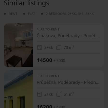
Similar listings
RENT
FLAT
2 BEDROOM
,
2+KK
,
3+1
,
3+KK
FLAT TO RENT
Čihákova, Poděbrady - Poděbrady, Středočeský Region
3+kk
70 m²
14500
+ 5000
FLAT TO RENT
Průběžná, Poděbrady - Přední Lhota u Poděbrad, Středočeský Region
2+kk
51 m²
16200
+ 4800