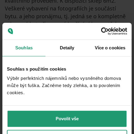
kvalitního provedení. K dispozici sklep 6m2.
Veškeré vybavení na fotografiích je součástí
bytu. a jeho pronájmu, tj. jedná se o kompletně
vybavený byt připravený k užívání bez potřeby
dalšího zařízení. Umístění v těsné blízkosti
lázeňské kolonády.
Souhlas
Detaily
Více o cookies
Property characteristics
Souhlas s použitím cookies
09/06/2026
AVAILABLE FROM
Výběr perfektních nájemníků nebo vysněného domova
může být fuška. Začněme tedy zlehka, a to povolením
BUILDING
Brick
cookies.​
CONSTRUCTION
Fully furnished
FULLY FURNISHED
967393
LISTING ID
Povolit vše
B - Very