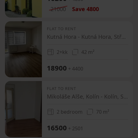
21000
Save
4800
FLAT TO RENT
Kutná Hora - Kutná Hora, Středočeský Region
2+kk
42 m²
18900
+ 4400
FLAT TO RENT
Mikoláše Alše, Kolín - Kolín, Středočeský Region
2 bedroom
70 m²
16500
+ 2501