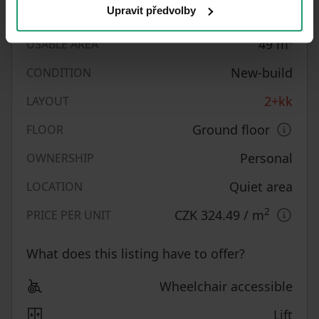
EPC
Upravit předvolby
economical
49
m²
USABLE AREA
New-build
CONDITION
2+kk
LAYOUT
Ground floor
FLOOR
Personal
OWNERSHIP
Quiet area
LOCATION
2
CZK 324.49
/ m
PRICE PER UNIT
What does this listing have to offer?
Wheelchair accessible
Lift