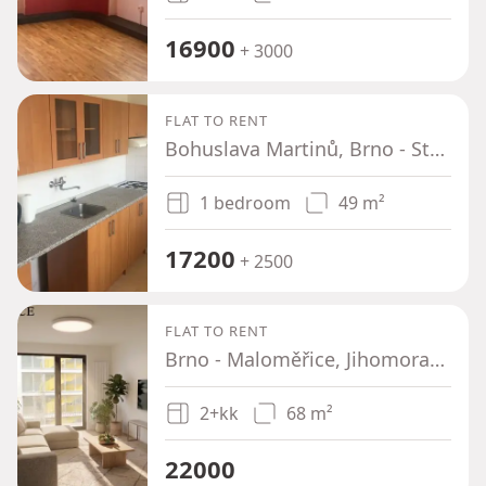
16900
+ 3000
FLAT TO RENT
Bohuslava Martinů, Brno - Stránice, Jihomoravský Region
1 bedroom
49 m²
17200
+ 2500
FLAT TO RENT
Brno - Maloměřice, Jihomoravský Region
2+kk
68 m²
22000