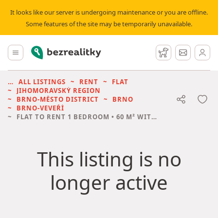
It looks like our server is undergoing maintenance or you are offline.
Some features of the site may be temporarily unavailable.
Bezrealitky
Main menu
Watchdog
Message
ALL LISTINGS
RENT
FLAT
JIHOMORAVSKÝ REGION
BRNO-MĚSTO DISTRICT
BRNO
BRNO-VEVEŘÍ
FLAT TO RENT
1 BEDROOM • 60 M² WITHOUT REAL ESTATE
This listing is no
longer active