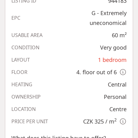
944183
LISTING ID
G - Extremely
EPC
uneconomical
60
m²
USABLE AREA
Very good
CONDITION
1 bedroom
LAYOUT
4. floor out of 6
FLOOR
Central
HEATING
Personal
OWNERSHIP
Centre
LOCATION
2
CZK 325
/ m
PRICE PER UNIT
What does this listing have to offer?