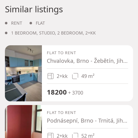
Similar listings
RENT
FLAT
1 BEDROOM
,
STUDIO
,
2 BEDROOM
,
2+KK
FLAT TO RENT
Chvalovka, Brno - Žebětín, Jihomoravský Region
2+kk
49 m²
18200
+ 3700
FLAT TO RENT
Podnásepní, Brno - Trnitá, Jihomoravský Region
2+kk
52 m²