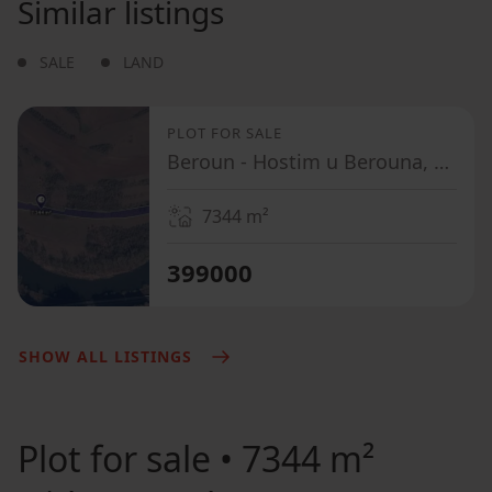
Similar listings
SALE
LAND
PLOT FOR SALE
Beroun - Hostim u Berouna, Středočeský Region
7344
m²
399000
SHOW ALL LISTINGS
Plot for sale
• 7344 m²