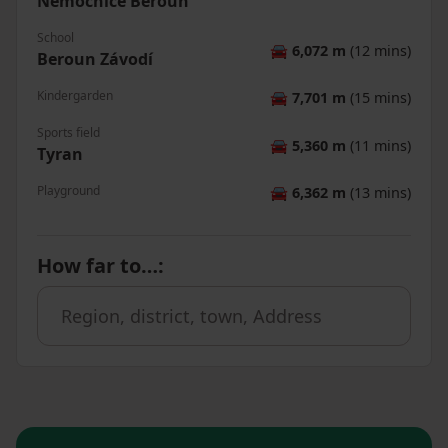
Nemocnice Beroun
School
🚘
6,072 m
(12 mins)
Beroun Závodí
Kindergarden
🚘
7,701 m
(15 mins)
Sports field
🚘
5,360 m
(11 mins)
Tyran
Playground
🚘
6,362 m
(13 mins)
How far to…
: