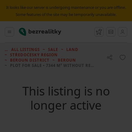
It looks like our server is undergoing maintenance or you are offline.
Some features of the site may be temporarily unavailable.
Bezrealitky
Main menu
Watchdog
Message
ALL LISTINGS
SALE
LAND
STŘEDOČESKÝ REGION
BEROUN DISTRICT
BEROUN
PLOT FOR SALE
• 7344 M² WITHOUT REAL ESTATE
This listing is no
longer active