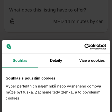
What does this listing have to offer?
MHD 14 minutes by car
What you will find nearby
Souhlas
Detaily
Více o cookies
Souhlas s použitím cookies
Výběr perfektních nájemníků nebo vysněného domova
může být fuška. Začněme tedy zlehka, a to povolením
cookies.​