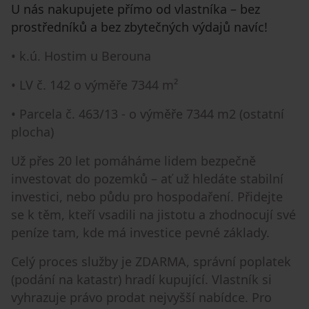
U nás nakupujete přímo od vlastníka – bez
prostředníků a bez zbytečných výdajů navíc!
• k.ú. Hostim u Berouna
• LV č. 142 o výměře 7344 m²
• Parcela č. 463/13 - o výměře 7344 m2 (ostatní
plocha)
Už přes 20 let pomáháme lidem bezpečně
investovat do pozemků – ať už hledáte stabilní
investici, nebo půdu pro hospodaření. Přidejte
se k těm, kteří vsadili na jistotu a zhodnocují své
peníze tam, kde má investice pevné základy.
Celý proces služby je ZDARMA, správní poplatek
(podání na katastr) hradí kupující. Vlastník si
vyhrazuje právo prodat nejvyšší nabídce. Pro