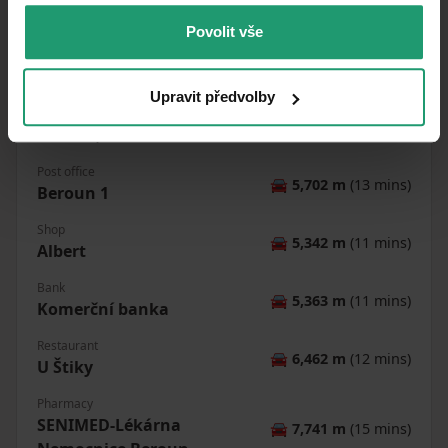
Povolit vše
MapLibre
|
© OpenMapTiles
© OpenStreetMap contributors
Upravit předvolby
Public transport
🚘
8,435 m
(14 mins)
Beroun, Lištice
Post office
🚘
5,702 m
(13 mins)
Beroun 1
Shop
🚘
5,342 m
(11 mins)
Albert
Bank
🚘
5,363 m
(11 mins)
Komerční banka
Restaurant
🚘
6,462 m
(12 mins)
U Štiky
Pharmacy
SENIMED-Lékárna
🚘
7,741 m
(15 mins)