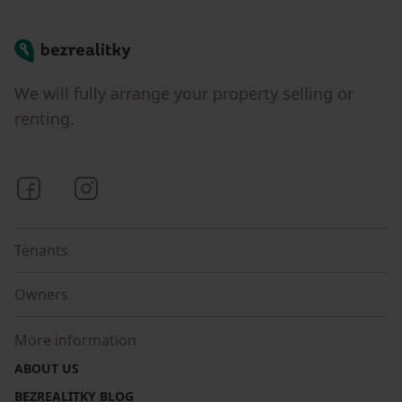
Bezrealitky
We will fully arrange your property selling or
renting.
Bezrealitky on Facebook
Bezrealitky on Instagram
Tenants
Owners
More information
ABOUT US
BEZREALITKY BLOG