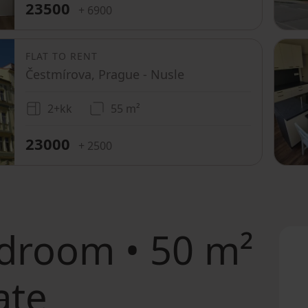
23500
+ 6900
FLAT TO RENT
Čestmírova, Prague - Nusle
2+kk
55 m²
23000
+ 2500
droom • 50 m²
ate