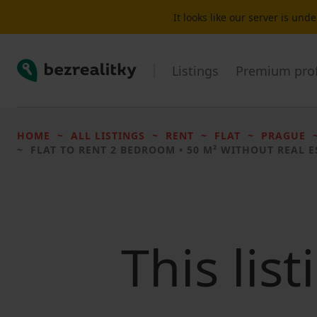
It looks like our server is un
Bezrealitky
Listings
Premium prof
HOME
ALL LISTINGS
RENT
FLAT
PRAGUE
FLAT TO RENT
2 BEDROOM • 50 M² WITHOUT REAL E
This lis