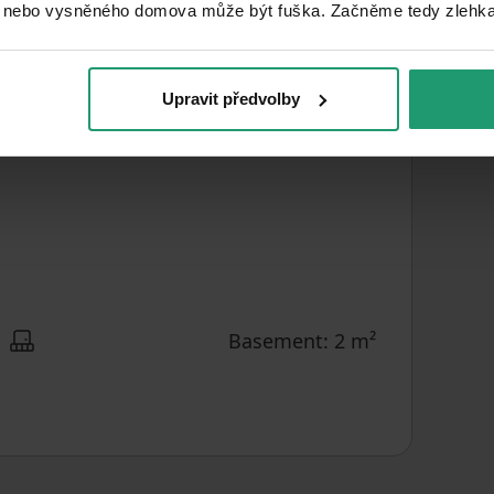
 nebo vysněného domova může být fuška. Začněme tedy zlehka, 
C - Economical
EPC
50
m²
USABLE AREA
Upravit předvolby
Basement: 2 m²