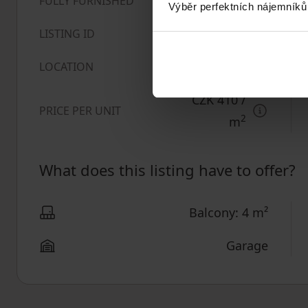
Unfurnished
FULLY FURNISHED
Výběr perfektních nájemníků
876106
LISTING ID
Quiet area
LOCATION
CZK 410
/
PRICE PER UNIT
2
m
What does this listing have to offer?
Balcony: 4 m²
Garage