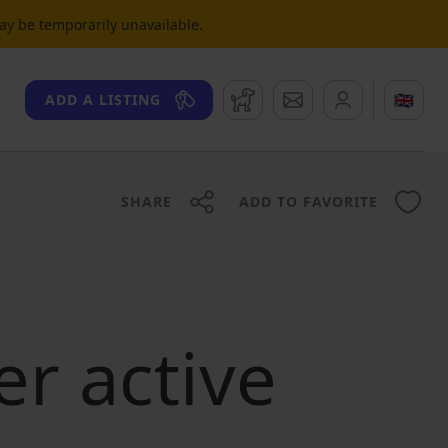
may be temporarily unavailable.
Watchdog
Messages
🇬🇧
ADD A LISTING
SHARE
ADD TO FAVORITE
er active