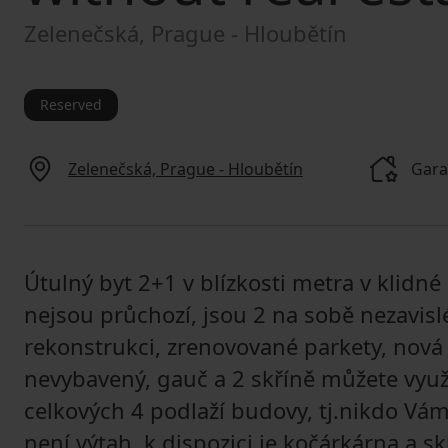
Zelenečská, Prague - Hloubětín
Reserved
Zelenečská, Prague - Hloubětín
Gara
Útulný byt 2+1 v blízkosti metra v klidn
nejsou průchozí, jsou 2 na sobě nezavis
rekonstrukci, zrenovované parkety, nová
nevybavený, gauč a 2 skříně můžete využít
celkových 4 podlaží budovy, tj.nikdo V
není výtah, k dispozici je kočárkárna a sk