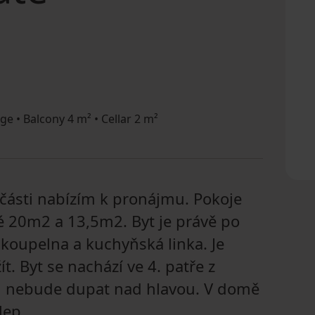
ge • Balcony 4 m² • Cellar 2 m²
é části nabízím k pronájmu. Pokoje
lé 20m2 a 13,5m2. Byt je právě po
 koupelna a kuchyňská linka. Je
. Byt se nachází ve 4. patře z
ám nebude dupat nad hlavou. V domě
lep.