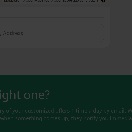
MapLibre
|
© OpenMapTiles
© OpenStreetMap contributors
right one?
y of your customized offers 1 time a day by email. W
d when something comes up, they notify you immediat