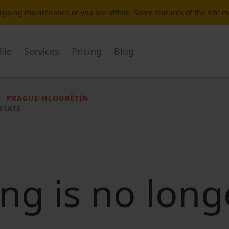
dergoing maintenance or you are offline. Some features of the site 
ile
Services
Pricing
Blog
PRAGUE-HLOUBĚTÍN
STATE
ting is no long