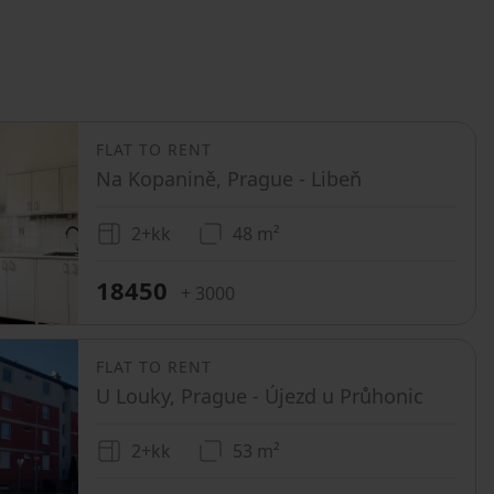
FLAT TO RENT
Na Kopanině, Prague - Libeň
2+kk
48 m²
18450
+ 3000
FLAT TO RENT
U Louky, Prague - Újezd u Průhonic
2+kk
53 m²