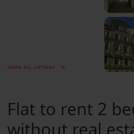
SHOW ALL LISTINGS
Flat to rent
2 be
without real est