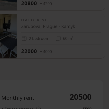
20800
+ 4200
FLAT TO RENT
Zárubova, Prague - Kamýk
2 bedroom
60 m²
22000
+ 4000
20500
Monthly rent