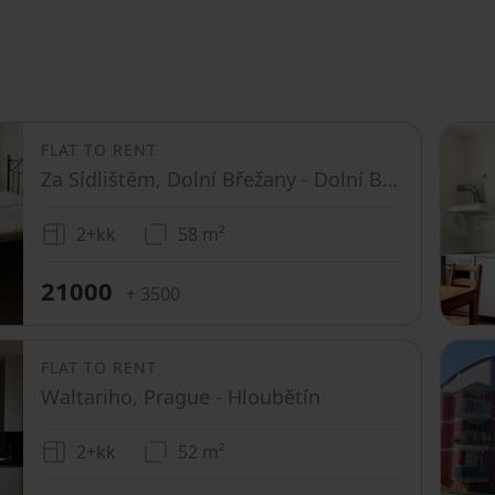
FLAT TO RENT
Za Sídlištěm, Dolní Břežany - Dolní Břežany, Středočeský Region
2+kk
58 m²
21000
+ 3500
FLAT TO RENT
Waltariho, Prague - Hloubětín
2+kk
52 m²