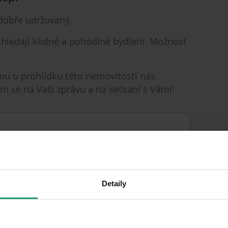
dobře udržovaný.
ří hledají klidné a pohodlné bydlení. Možnost
jmu o prohlídku této nemovitosti nás
m se na Vaši zprávu a na setkání s Vámi!
Very good
CONDITION
Detaily
2 bedroom
LAYOUT
4. floor out of 4
FLOOR