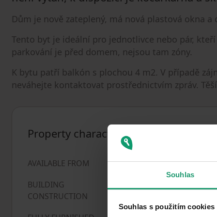
Dům je nově zateplený, má nová plastová okna a 
Tento byt je ideální pro jednotlivce nebo pár, kte
parkování je před domem, nejsou tam zóny.
K bytu patří balkón s plochou 4 m2. V případě zá
neváhejte kontaktovat prostřednictvím zpráv. Těší
Property characteristics
20/12/2024
AVAILABLE FROM
Souhlas
BUILDING
Brick
CONSTRUCTION
Souhlas s použitím cookies