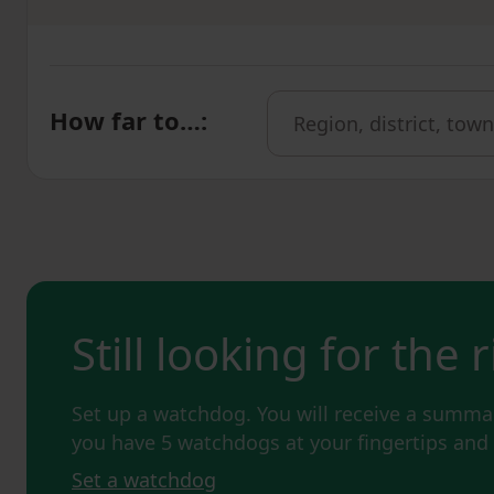
How far to…
:
Still looking for the 
Set up a watchdog. You will receive a summar
you have 5 watchdogs at your fingertips an
Set a watchdog