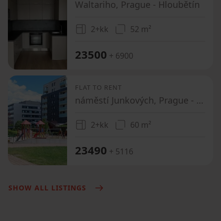
Waltariho, Prague - Hloubětín
2+kk
52 m²
23500
+ 6900
FLAT TO RENT
náměstí Junkových, Prague - Stodůlky
2+kk
60 m²
23490
+ 5116
SHOW ALL LISTINGS