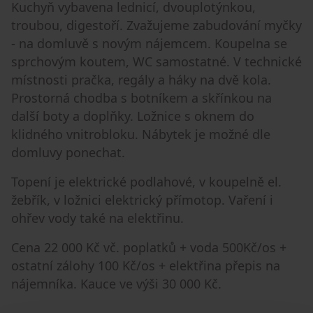
Kuchyň vybavena lednicí, dvouplotýnkou,
troubou, digestoří. Zvažujeme zabudování myčky
- na domluvě s novým nájemcem. Koupelna se
sprchovým koutem, WC samostatné. V technické
místnosti pračka, regály a háky na dvě kola.
Prostorná chodba s botníkem a skřínkou na
další boty a doplňky. Ložnice s oknem do
klidného vnitrobloku. Nábytek je možné dle
domluvy ponechat.
Topení je elektrické podlahové, v koupelně el.
žebřík, v ložnici elektrický přímotop. Vaření i
ohřev vody také na elektřinu.
Cena 22 000 Kč vč. poplatků + voda 500Kč/os +
ostatní zálohy 100 Kč/os + elektřina přepis na
nájemníka. Kauce ve výši 30 000 Kč.