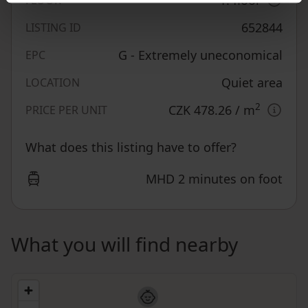
652844
LISTING ID
G - Extremely uneconomical
EPC
Quiet area
LOCATION
2
CZK 478.26
/ m
PRICE PER UNIT
What does this listing have to offer?
MHD 2 minutes on foot
What you will find nearby