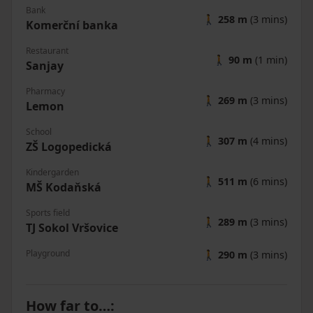
Bank
🚶
258 m
(3 mins)
Komerční banka
Restaurant
🚶
90 m
(1 min)
Sanjay
Pharmacy
🚶
269 m
(3 mins)
Lemon
School
🚶
307 m
(4 mins)
ZŠ Logopedická
Kindergarden
🚶
511 m
(6 mins)
MŠ Kodaňská
Sports field
🚶
289 m
(3 mins)
TJ Sokol Vršovice
Playground
🚶
290 m
(3 mins)
How far to…
: