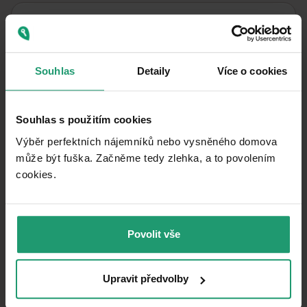
Property characteristics
07/06/2026
AVAILABLE FROM
Souhlas
Detaily
Více o cookies
Brick
BUILDING CONSTRUCTION
Partly
FULLY FURNISHED
Souhlas s použitím cookies
Electric boiler
HEATING
Výběr perfektních nájemníků nebo vysněného domova
může být fuška. Začněme tedy zlehka, a to povolením
Personal
OWNERSHIP
cookies.​
Interior
RECONSTRUCTION
46
m²
USABLE AREA
Povolit vše
Very good
CONDITION
2+kk
LAYOUT
Upravit předvolby
1. floor
FLOOR