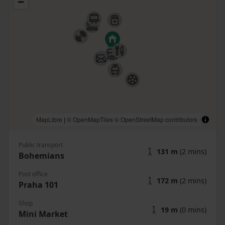
MapLibre
|
© OpenMapTiles
© OpenStreetMap contributors
Public transport
🚶
131 m
(2 mins)
Bohemians
Post office
🚶
172 m
(2 mins)
Praha 101
Shop
🚶
19 m
(0 mins)
Mini Market