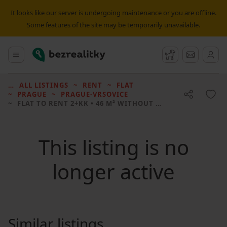
It looks like our server is undergoing maintenance or you are offline.
Some features of the site may be temporarily unavailable.
Bezrealitky
Main menu
Watchdog
Message
ALL LISTINGS
RENT
FLAT
PRAGUE
PRAGUE-VRŠOVICE
FLAT TO RENT
2+KK • 46 M² WITHOUT REAL ESTATE
This listing is no
longer active
Similar listings