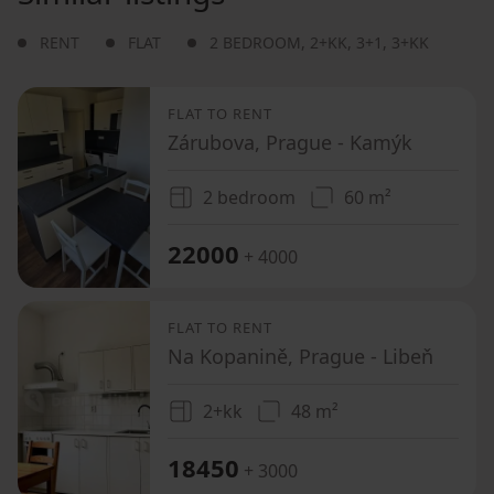
RENT
FLAT
2 BEDROOM
,
2+KK
,
3+1
,
3+KK
FLAT TO RENT
Zárubova, Prague - Kamýk
2 bedroom
60 m²
22000
+ 4000
FLAT TO RENT
Na Kopanině, Prague - Libeň
2+kk
48 m²
18450
+ 3000