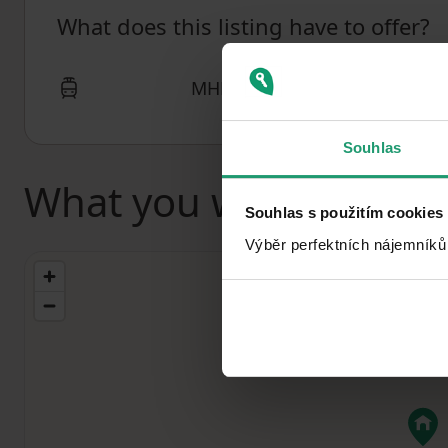
What does this listing have to offer?
MHD 6 minutes on foot
Souhlas
What you will find nea
Souhlas s použitím cookies
Výběr perfektních nájemníků