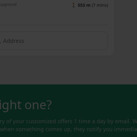
layground
🚶
553 m
(7 mins)
right one?
y of your customized offers 1 time a day by email. W
d when something comes up, they notify you immediat