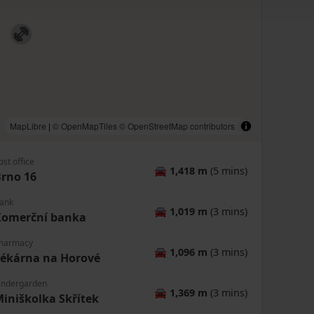
MapLibre
|
© OpenMapTiles
© OpenStreetMap contributors
ost office
🚘
1,418 m
(5 mins)
rno 16
ank
🚘
1,019 m
(3 mins)
Komerční banka
harmacy
🚘
1,096 m
(3 mins)
ékárna na Horové
indergarden
🚘
1,369 m
(3 mins)
iniškolka Skřítek