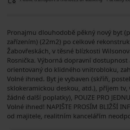
Pronajmu dlouhodobě pěkný nový byt (po
zařízením) (22m2) po celkové rekonstrukci
Žabovřeskách, v těsné blízkosti Wilsonova 
Rosnička. Výborná dopravní dostupnost a
orientovaný do klidného vnitrobloku, zah
Volné ihned. Byt je vybaven (skříň, postel
sklokeramickou deskou, atd.), příjem tv, 
žádné další poplatky), POUZE PRO JEDNU
Volné ihned! NAPIŠTE PROSÍM BLIŽŠÍ I
od majitele, realitním kancelářím neodp