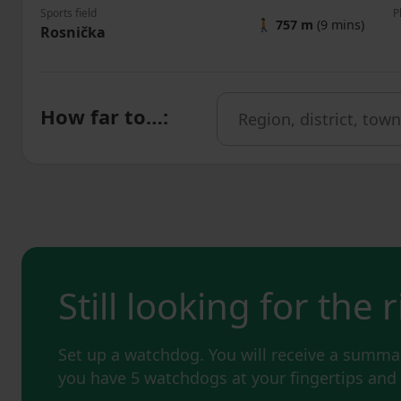
Sports field
P
🚶
757 m
(9 mins)
Rosnička
How far to…
:
Still looking for the 
Set up a watchdog. You will receive a summar
you have 5 watchdogs at your fingertips an