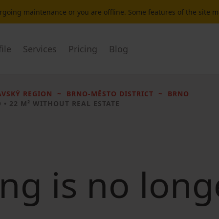
dergoing maintenance or you are offline. Some features of the site 
ile
Services
Pricing
Blog
VSKÝ REGION
BRNO-MĚSTO DISTRICT
BRNO
• 22 M² WITHOUT REAL ESTATE
ting is no long