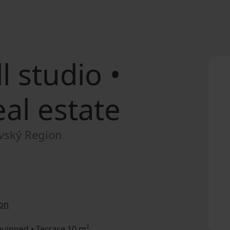
 studio •
al estate
avský Region
ion
equipped • Terrace 10 m²