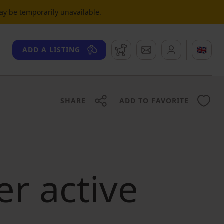
may be temporarily unavailable.
Watchdog
Messages
🇬🇧
ADD A LISTING
SHARE
ADD TO FAVORITE
er active