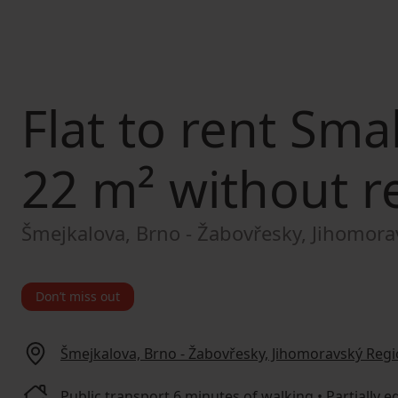
Flat to rent
Small
22 m² without re
Šmejkalova, Brno - Žabovřesky, Jihomor
Don’t miss out
Šmejkalova, Brno - Žabovřesky, Jihomoravský Reg
Public transport 6 minutes of walking • Partially 