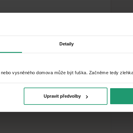
Terrace: 10 m²
Detaily
rby
 nebo vysněného domova může být fuška. Začněme tedy zlehka, 
Upravit předvolby