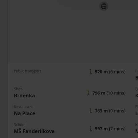
Public transport
P
🚶
520 m
(6 mins)
B
Shop
B
🚶
796 m
(10 mins)
Brněnka
Restaurant
P
🚶
763 m
(9 mins)
Na Place
L
School
K
🚶
597 m
(7 mins)
MŠ Fanderlíkova
M