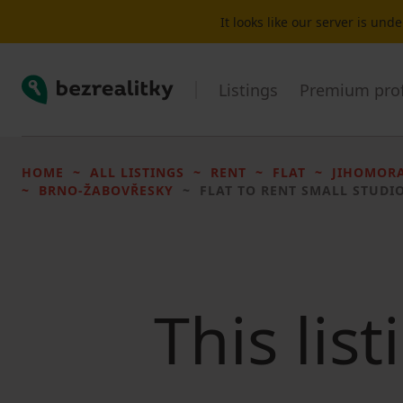
It looks like our server is un
Bezrealitky
Listings
Premium prof
HOME
ALL LISTINGS
RENT
FLAT
JIHOMORA
BRNO-ŽABOVŘESKY
FLAT TO RENT
SMALL STUDIO 
This lis