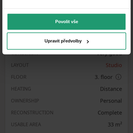
D - Less
EPC
economical
Povolit vše
Quiet area
LOCATION
2
CZK 500
/ m
PRICE PER UNIT
Upravit předvolby
Very good
CONDITION
Studio
LAYOUT
3. floor
FLOOR
Distance
HEATING
Personal
OWNERSHIP
Complete
RECONSTRUCTION
33
m²
USABLE AREA