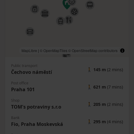
MapLibre
|
© OpenMapTiles
© OpenStreetMap contributors
Public transport
🚶
145 m
(2 mins)
Čechovo náměstí
Post office
🚶
621 m
(7 mins)
Praha 101
Shop
🚶
205 m
(2 mins)
TOM's potraviny s.r.o
Bank
🚶
295 m
(4 mins)
Fio, Praha Moskevská