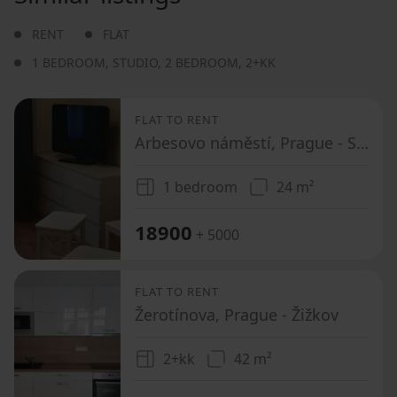
RENT
FLAT
1 BEDROOM
,
STUDIO
,
2 BEDROOM
,
2+KK
FLAT TO RENT
Arbesovo náměstí, Prague - Smíchov
1 bedroom
24 m²
18900
+ 5000
FLAT TO RENT
Žerotínova, Prague - Žižkov
2+kk
42 m²