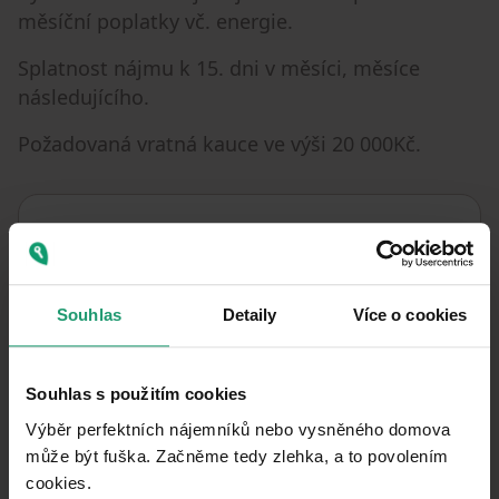
měsíční poplatky vč. energie.
Splatnost nájmu k 15. dni v měsíci, měsíce
následujícího.
Požadovaná vratná kauce ve výši 20 000Kč.
Property characteristics
14/06/2026
AVAILABLE FROM
Souhlas
Detaily
Více o cookies
BUILDING
Brick
CONSTRUCTION
Fully furnished
FULLY FURNISHED
Souhlas s použitím cookies
Výběr perfektních nájemníků nebo vysněného domova
Standard
DESIGN
může být fuška. Začněme tedy zlehka, a to povolením
532900
LISTING ID
cookies.​