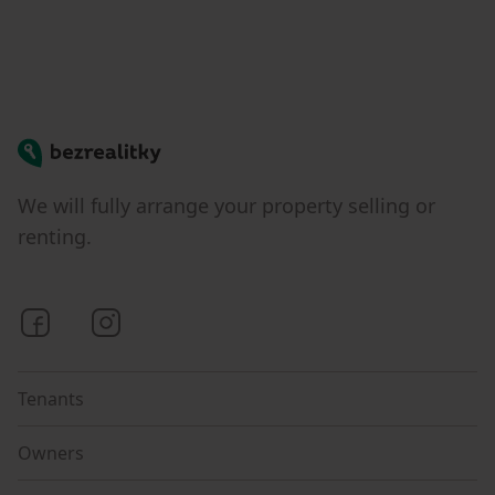
Bezrealitky
We will fully arrange your property selling or
renting.
Bezrealitky on Facebook
Bezrealitky on Instagram
Tenants
Owners