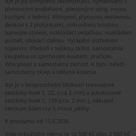
Byt je po kompletní rekonstrukci, vymalovaný s
plovoucími podlahami, plastovými okny, novou
kuchyní, s lednicí, Whirpool, plynovou vestavnou
deskou s 2 plotýnkami, mikrovlnou troubou,
barovým stolem, rozkládací sedačkou, rozkládací
postelí, obývací stěnou. Vytápění ústředním
topením. Předsíň s velikou skříní, samostatná
koupelna se sprchovým koutem, pračkou
Whirpoool a samostatný záchod. K bytu náleží
samostatný sklep a sdílená kolárna.
Byt je v bezprostřední blízkosti tramvajové
zastávky linek č. 22, (cca 2 min) a autobusové
zastávky linek č, 139 (cca. 2 min.), nákupní
centrum Eden cca 5 minut pěšky.
K pronájmu od 15.6.2026
Výše měsíčního nájmu je 16 500 Kč plus 3 950 Kč