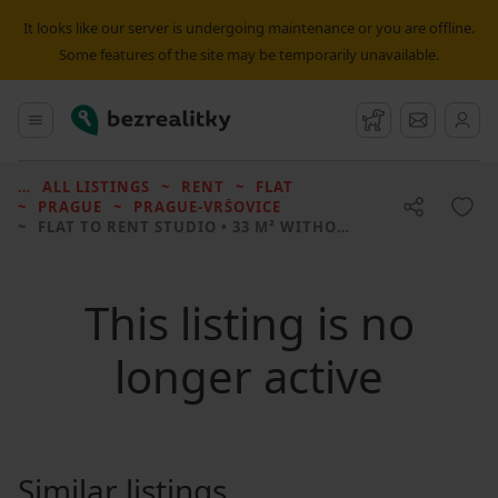
It looks like our server is undergoing maintenance or you are offline.
Some features of the site may be temporarily unavailable.
Bezrealitky
Main menu
Watchdog
Message
ALL LISTINGS
RENT
FLAT
PRAGUE
PRAGUE-VRŠOVICE
FLAT TO RENT
STUDIO • 33 M² WITHOUT REAL ESTATE
This listing is no
longer active
Similar listings