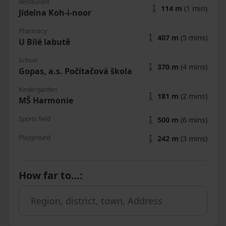
Restaurant
🚶
114 m
(1 min)
Jídelna Koh-i-noor
Pharmacy
🚶
407 m
(5 mins)
U Bílé labutě
School
🚶
370 m
(4 mins)
Gopas, a.s. Počítačová škola
Kindergarden
🚶
181 m
(2 mins)
MŠ Harmonie
Sports field
🚶
500 m
(6 mins)
Playground
🚶
242 m
(3 mins)
How far to…
: