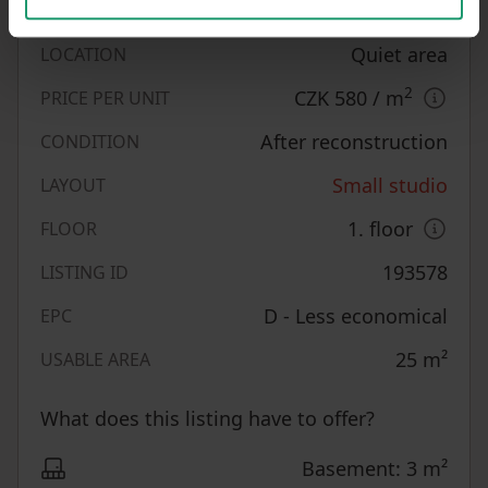
Personal
OWNERSHIP
Quiet area
LOCATION
2
CZK 580
/ m
PRICE PER UNIT
After reconstruction
CONDITION
Small studio
LAYOUT
1. floor
FLOOR
193578
LISTING ID
D - Less economical
EPC
25
m²
USABLE AREA
What does this listing have to offer?
Basement: 3 m²