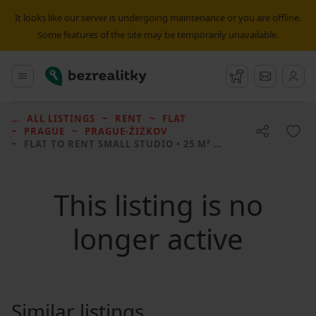
It looks like our server is undergoing maintenance or you are offline.
Some features of the site may be temporarily unavailable.
Bezrealitky
Main menu
Watchdog
Message
ALL LISTINGS
RENT
FLAT
PRAGUE
PRAGUE-ŽIŽKOV
FLAT TO RENT
SMALL STUDIO • 25 M² WITHOUT REAL ESTATE
This listing is no
longer active
Similar listings