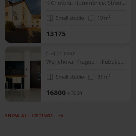
K Chotolu, Horoměřice, Středočeský Region
Small studio
19 m²
13175
FLAT TO RENT
Werichova, Prague - Hlubočepy
Small studio
31 m²
16800
+ 3000
SHOW ALL LISTINGS