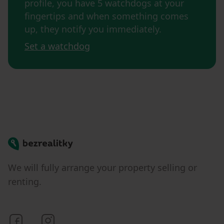
profile, you have 5 watchdogs at your
fingertips and when something comes
up, they notify you immediately.
Set a watchdog
Bezrealitky
We will fully arrange your property selling or
renting.
Bezrealitky on Facebook
Bezrealitky on Instagram