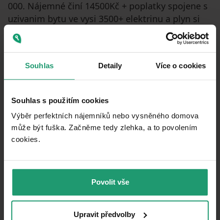
000. Nájemné činí 14500Kč + poplatky spojene s
uzivanim bytu ve vysi 3500+ elektrinu a plyn si
najemce pise na sebe. V okolí veškerá občanská
vybavenost: obchody, restaurace, park, fitness,
škola. Výborná dostupnost na MHD - zastávka
Souhlas
Detaily
Více o cookies
tramvaje „Strážní“ 2 minuty pěšky. Volné od
1.7.2026
Souhlas s použitím cookies
Výběr perfektních nájemníků nebo vysněného domova
Property characteristics
může být fuška. Začněme tedy zlehka, a to povolením
cookies.​
30/06/2026
AVAILABLE FROM
Brick
BUILDING CONSTRUCTION
Povolit vše
Fully furnished
FULLY FURNISHED
Gas boiler
HEATING
Upravit předvolby