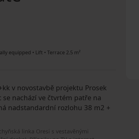
ally equipped • Lift • Terrace 2.5 m²
+kk v novostavbě projektu Prosek
t se nachází ve čtvrtém patře na
má nadstandardní rozlohu 38 m2 +
chyňská linka Oresi s vestavěnými