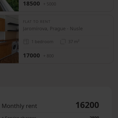
18500
+ 5000
FLAT TO RENT
Jaromírova, Prague - Nusle
1 bedroom
37 m²
17000
+ 800
16200
Monthly rent