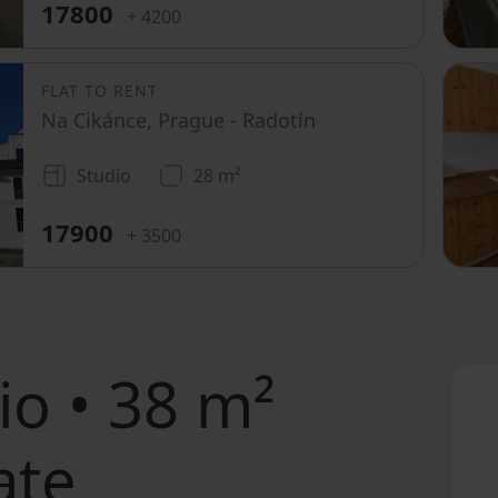
17800
+ 4200
FLAT TO RENT
Na Cikánce, Prague - Radotín
Studio
28 m²
17900
+ 3500
io • 38 m²
ate