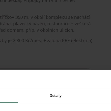
ční deska). Přípojky na TV a internet
třížkov 350 m, v okolí komplexu se nachází
dráha, plavecký bazén, restaurace + veškerá
ed domem, příp. v okolních ulicích.
by je 2 800 Kč/měs. + záloha PRE (elektřina)
Detaily
14/06/2026
AVAILABLE FROM
BUILDING