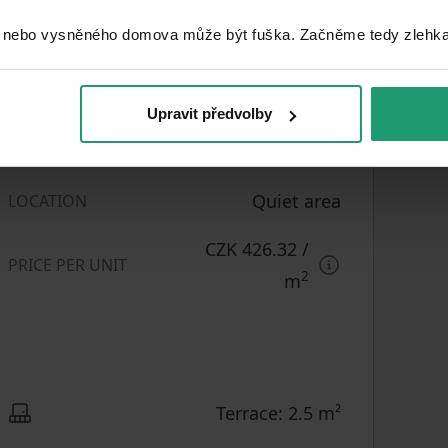
Mixed
CONSTRUCTION
 nebo vysněného domova může být fuška. Začněme tedy zlehka, 
Partly
FULLY FURNISHED
Luxurious
DESIGN
Upravit předvolby
1030820
LISTING ID
Quiet area
LOCATION
CZK 426.32
/
PRICE PER UNIT
2
m
Terrace: 2.5 m²