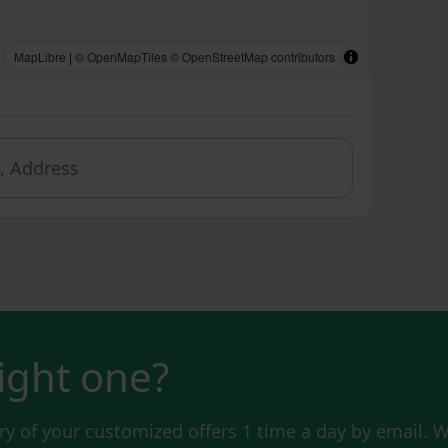
MapLibre
|
© OpenMapTiles
© OpenStreetMap contributors
right one?
y of your customized offers 1 time a day by email. W