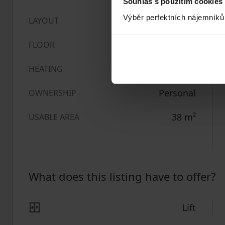
Souhlas s použitím cookies
Výběr perfektních nájemníků
Studio
LAYOUT
4. floor out of 5
FLOOR
Central
HEATING
Personal
OWNERSHIP
38
m²
USABLE AREA
What does this listing have to offer?
Lift