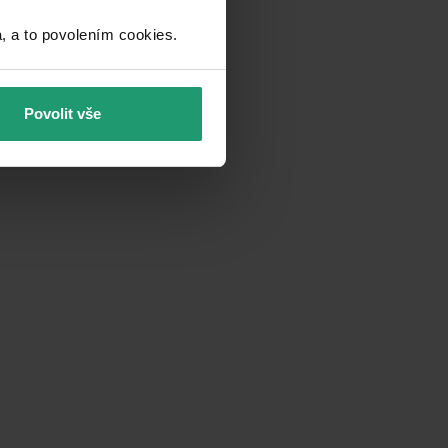
a to povolením cookies.​
Povolit vše