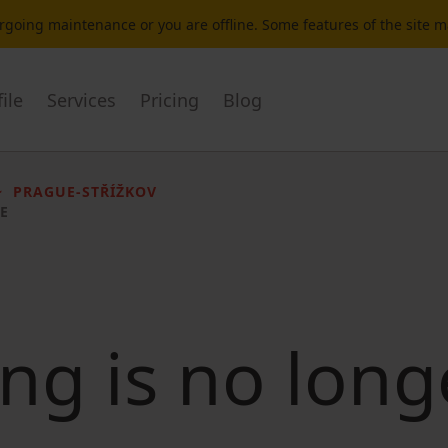
dergoing maintenance or you are offline. Some features of the site 
ile
Services
Pricing
Blog
PRAGUE-STŘÍŽKOV
E
ting is no long