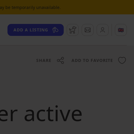
may be temporarily unavailable.
Watchdog
Messages
🇬🇧
ADD A LISTING
SHARE
ADD TO FAVORITE
er active