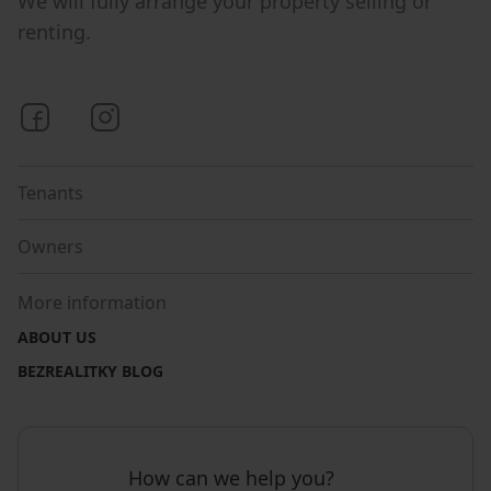
We will fully arrange your property selling or
renting.
Bezrealitky on Facebook
Bezrealitky on Instagram
Tenants
Owners
More information
ABOUT US
BEZREALITKY BLOG
How can we help you?