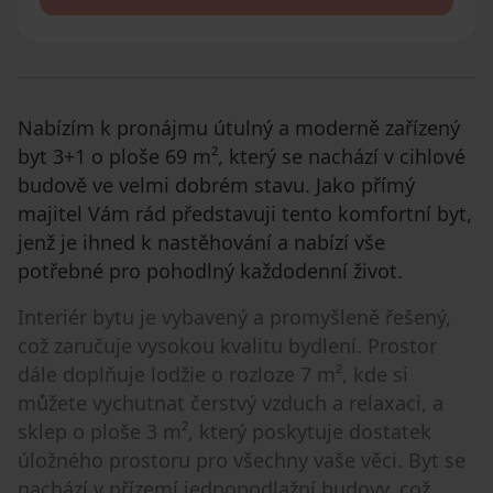
Nabízím k pronájmu útulný a moderně zařízený
byt 3+1 o ploše 69 m², který se nachází v cihlové
budově ve velmi dobrém stavu. Jako přímý
majitel Vám rád představuji tento komfortní byt,
jenž je ihned k nastěhování a nabízí vše
potřebné pro pohodlný každodenní život.
Interiér bytu je vybavený a promyšleně řešený,
což zaručuje vysokou kvalitu bydlení. Prostor
dále doplňuje lodžie o rozloze 7 m², kde si
můžete vychutnat čerstvý vzduch a relaxaci, a
sklep o ploše 3 m², který poskytuje dostatek
úložného prostoru pro všechny vaše věci. Byt se
nachází v přízemí jednopodlažní budovy, což