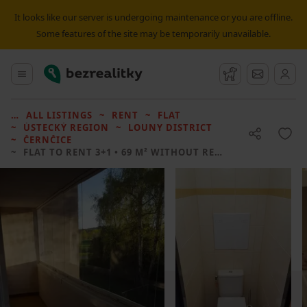
It looks like our server is undergoing maintenance or you are offline.
Some features of the site may be temporarily unavailable.
Bezrealitky
Main menu
Watchdog
Message
ALL LISTINGS
RENT
FLAT
ÚSTECKÝ REGION
LOUNY DISTRICT
ČERNČICE
FLAT TO RENT
3+1 • 69 M² WITHOUT REAL ESTATE