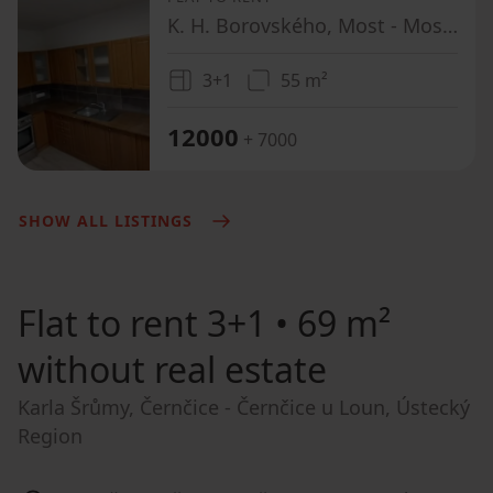
K. H. Borovského, Most - Most II, Ústecký Region
3+1
55 m²
12000
+ 7000
SHOW ALL LISTINGS
Flat to rent
3+1 • 69 m²
without real estate
Karla Šrůmy, Černčice - Černčice u Loun, Ústecký
Region