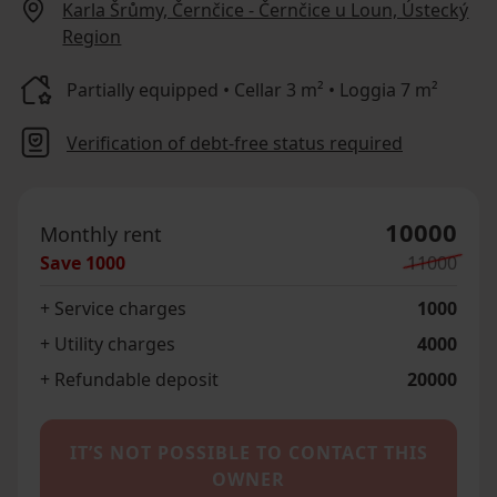
Karla Šrůmy, Černčice - Černčice u Loun, Ústecký
Region
Partially equipped • Cellar 3 m² • Loggia 7 m²
Verification of debt-free status required
10000
Monthly rent
Save
1000
11000
+ Service charges
1000
+ Utility charges
4000
+ Refundable deposit
20000
IT’S NOT POSSIBLE TO CONTACT THIS
OWNER