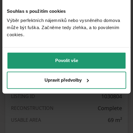
Electric boiler
HEATING
Souhlas s použitím cookies
C - Economical
EPC
Výběr perfektních nájemníků nebo vysněného domova
Quiet area
LOCATION
může být fuška. Začněme tedy zlehka, a to povolením
cookies.​
CZK 144.93
/
PRICE PER UNIT
2
m
Very good
CONDITION
Povolit vše
3+1
LAYOUT
Upravit předvolby
2. floor out of 3
FLOOR
1030804
LISTING ID
Complete
RECONSTRUCTION
69
m²
USABLE AREA