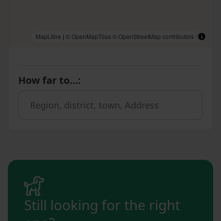
MapLibre
|
© OpenMapTiles
© OpenStreetMap contributors
How far to…
:
Still looking for the right