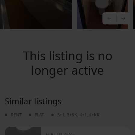
PREVIOU
NE
This listing is no
longer active
Similar listings
RENT
FLAT
3+1
,
3+KK
,
4+1
,
4+KK
FLAT TO RENT