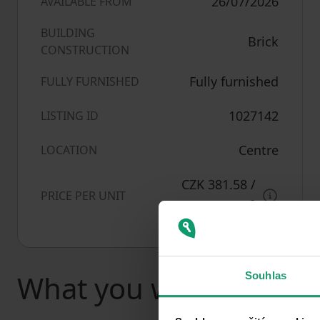
26/07/2026
AVAILABLE FROM
BUILDING
Brick
CONSTRUCTION
Fully furnished
FULLY FURNISHED
1027142
LISTING ID
Centre
LOCATION
CZK 381.58
/
PRICE PER UNIT
2
m
What you will find nea
Souhlas