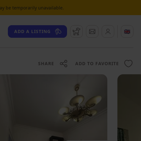
may be temporarily unavailable.
Watchdog
Messages
🇬🇧
ADD A LISTING
SHARE
ADD TO FAVORITE