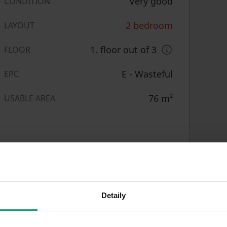
Very good
CONDITION
2 bedroom
LAYOUT
1. floor out of 3
FLOOR
E - Wasteful
EPC
76
m²
USABLE AREA
rby
Detaily