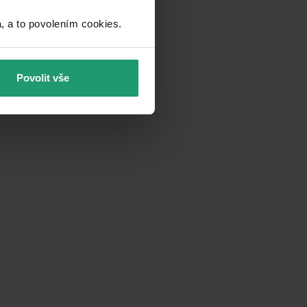
a to povolením cookies.​
Povolit vše