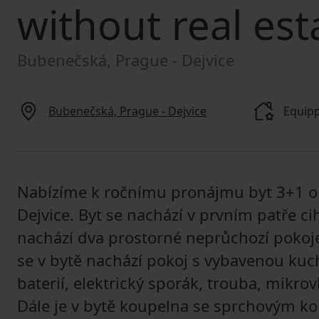
without real est
Bubenečská, Prague - Dejvice
Bubenečská, Prague - Dejvice
Equip
Nabízíme k ročnímu pronájmu byt 3+1 o p
Dejvice. Byt se nachází v prvním patře c
nachází dva prostorné neprůchozí pokoje
se v bytě nachází pokoj s vybavenou kuch
baterií, elektrický sporák, trouba, mikro
Dále je v bytě koupelna se sprchovým k