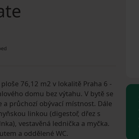
ate
ped
loše 76,12 m2 v lokalitě Praha 6 -
ihlového domu bez výtahu. V bytě se
 a průchozí obývací místnost. Dále
yňskou linkou (digestoř, dřez s
vlnka), vestavěná lednička a myčka.
outem a oddělené WC.