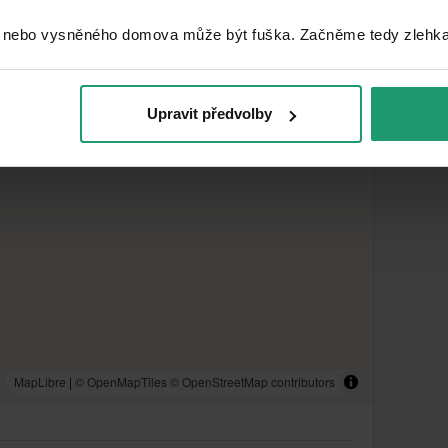
 nebo vysněného domova může být fuška. Začněme tedy zlehka, 
Upravit předvolby
MapLibre
|
© OpenMapTiles
© OpenStreetMap contributors