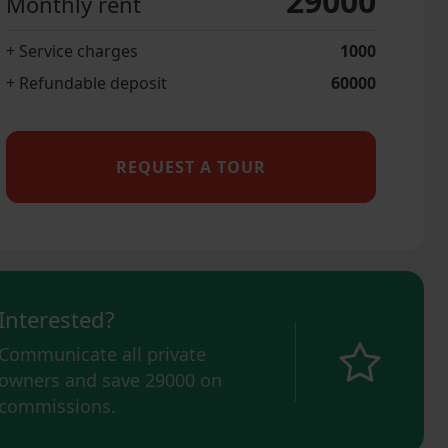
29000
Monthly rent
+ Service charges
1000
+ Refundable deposit
60000
REQUEST A TOUR
Interested?
Communicate all private
owners and save
29000
on
commissions.