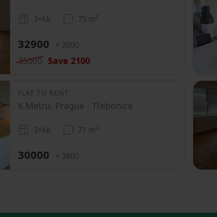
3+kk
75 m²
32900
+ 2000
35000
Save
2100
FLAT TO RENT
K Metru, Prague - Třebonice
3+kk
71 m²
30000
+ 3800