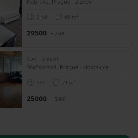
Habrová, Prague - Žižkov
3+kk
66 m²
29500
+ 7500
FLAT TO RENT
Staňkovská, Prague - Hostavice
3+1
71 m²
25000
+ 5400