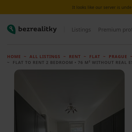
It looks like our server is un
Bezrealitky
Listings
Premium prof
HOME
ALL LISTINGS
RENT
FLAT
PRAGUE
FLAT TO RENT
2 BEDROOM • 76 M² WITHOUT REAL E