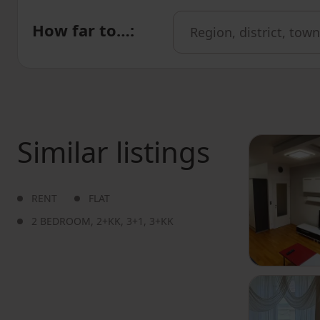
How far to…
:
Similar listings
RENT
FLAT
2 BEDROOM
,
2+KK
,
3+1
,
3+KK