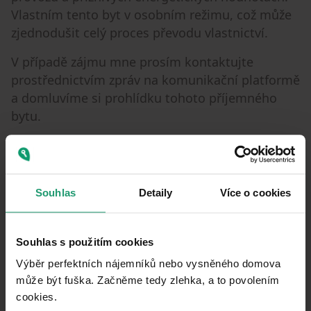
Vlastním tento byt v osobním režimu, což může
zjednodušit celý proces převodu vlastnictví.
V případě zájmu mne prosím kontaktujte
prostřednictvím zpráv na komunikační platformě
a domluvíme si prohlídku tohoto příjemného
bytu.
Property characteristics
Souhlas
Detaily
Více o cookies
Very good
CONDITION
2+kk
LAYOUT
Souhlas s použitím cookies
1. floor out of 4
FLOOR
Výběr perfektních nájemníků nebo vysněného domova
může být fuška. Začněme tedy zlehka, a to povolením
Personal
OWNERSHIP
cookies.​