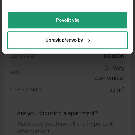
Quiet area
LOCATION
2
CZK 111,320.75
/ m
PRICE PER UNIT
Povolit vše
BUILDING
Brick
CONSTRUCTION
Upravit předvolby
Partly
FULLY FURNISHED
1026898
LISTING ID
B - Very
EPC
economical
53
m²
USABLE AREA
Are you choosing a apartment?
Make sure you have all the important
information!