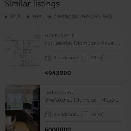
Similar listings
SALE
FLAT
2 BEDROOM
,
2+KK
,
3+1
,
3+KK
FLAT FOR SALE
kpt. Jaroše, Olomouc - Povel, Olomoucký Region
2 bedroom
51 m²
4943900
FLAT FOR SALE
Dvořákova, Olomouc - Nová Ulice, Olomoucký Region
2 bedroom
59 m²
6000000