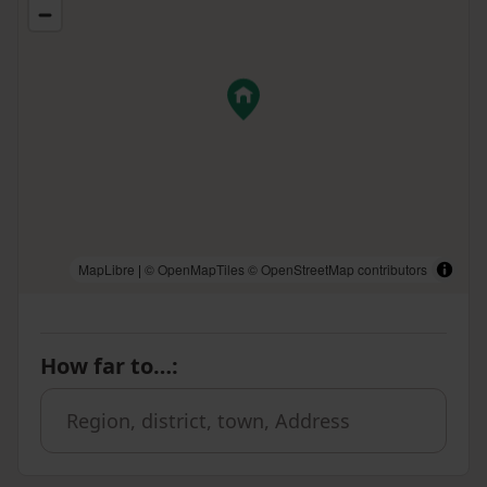
MapLibre
|
© OpenMapTiles
© OpenStreetMap contributors
How far to…
: