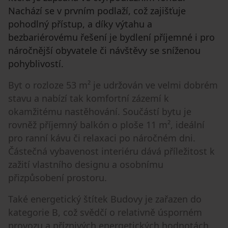
Nachází se v prvním podlaží, což zajišťuje
pohodlný přístup, a díky výtahu a
bezbariérovému řešení je bydlení příjemné i pro
náročnější obyvatele či návštěvy se sníženou
pohyblivostí.
Byt o rozloze 53 m² je udržován ve velmi dobrém
stavu a nabízí tak komfortní zázemí k
okamžitému nastěhování. Součástí bytu je
rovněž příjemný balkón o ploše 11 m², ideální
pro ranní kávu či relaxaci po náročném dni.
Částečná vybavenost interiéru dává příležitost k
zažití vlastního designu a osobnímu
přizpůsobení prostoru.
Také energetický štítek Budovy je zařazen do
kategorie B, což svědčí o relativně úsporném
provozu a příznivých energetických hodnotách.