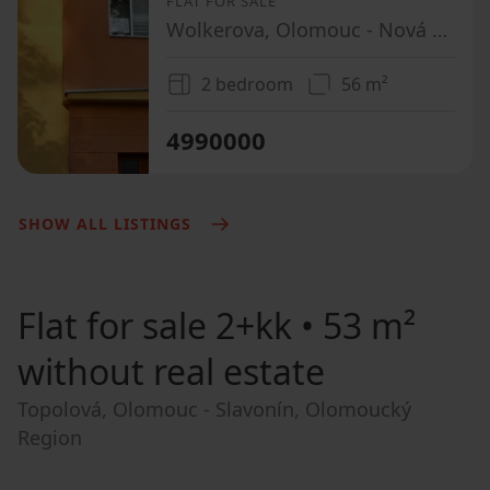
FLAT FOR SALE
Wolkerova, Olomouc - Nová Ulice, Olomoucký Region
2 bedroom
56 m²
4990000
SHOW ALL LISTINGS
Flat for sale
2+kk • 53 m²
without real estate
Topolová, Olomouc - Slavonín, Olomoucký
Region