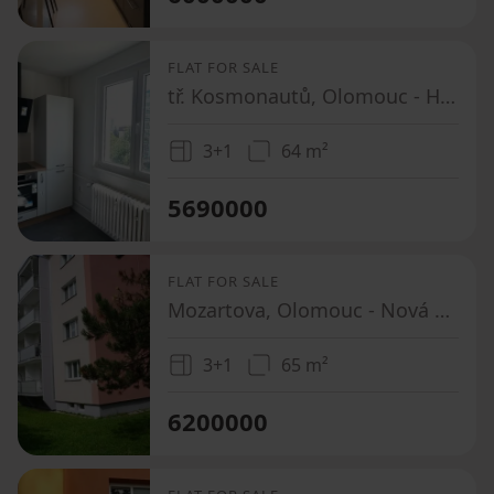
FLAT FOR SALE
tř. Kosmonautů, Olomouc - Hodolany, Olomoucký Region
3+1
64 m²
5690000
FLAT FOR SALE
Mozartova, Olomouc - Nová Ulice, Olomoucký Region
3+1
65 m²
6200000