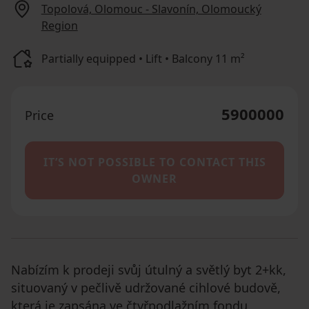
Topolová, Olomouc - Slavonín, Olomoucký
Region
Partially equipped • Lift • Balcony 11 m²
5900000
Price
IT’S NOT POSSIBLE TO CONTACT THIS
OWNER
Nabízím k prodeji svůj útulný a světlý byt 2+kk,
situovaný v pečlivě udržované cihlové budově,
která je zapsána ve čtyřpodlažním fondu.