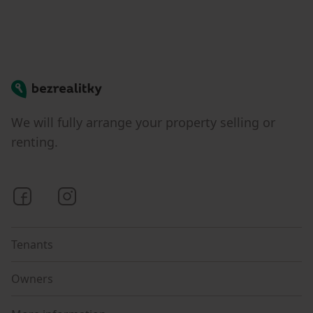
Bezrealitky
We will fully arrange your property selling or
renting.
Bezrealitky on Facebook
Bezrealitky on Instagram
Tenants
Owners