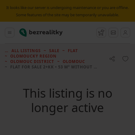
It looks like our server is undergoing maintenance or you are offline.
Some features of the site may be temporarily unavailable.
Bezrealitky
Main menu
Watchdog
Message
ALL LISTINGS
SALE
FLAT
OLOMOUCKÝ REGION
OLOMOUC DISTRICT
OLOMOUC
FLAT FOR SALE
2+KK • 53 M² WITHOUT REAL ESTATE
This listing is no
longer active