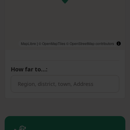
MapLibre
|
© OpenMapTiles
© OpenStreetMap contributors
How far to…
: