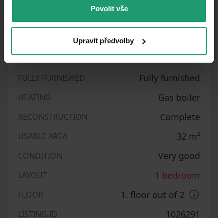
Povolit vše
Property characteristics
31/05/2026
AVAILABLE FROM
Upravit předvolby
Brick
BUILDING CONSTRUCTION
Fully furnished
FULLY FURNISHED
Gas boiler
HEATING
Complete
RECONSTRUCTION
32
m²
USABLE AREA
Very good
CONDITION
1 bedroom
LAYOUT
1. floor out of 2
FLOOR
1026291
LISTING ID