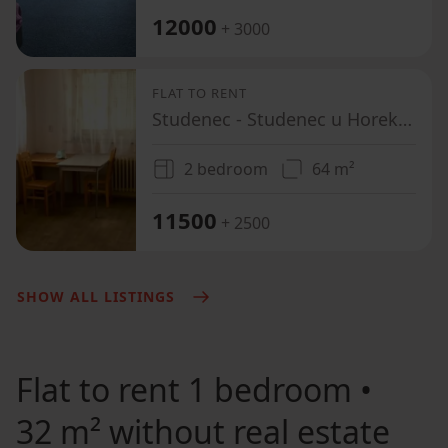
12000
+ 3000
FLAT TO RENT
Studenec - Studenec u Horek, Liberecký Region
2 bedroom
64 m²
11500
+ 2500
SHOW ALL LISTINGS
Flat to rent
1 bedroom •
32 m² without real estate