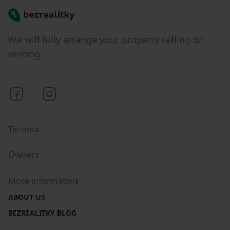
Bezrealitky
We will fully arrange your property selling or
renting.
Bezrealitky on Facebook
Bezrealitky on Instagram
Tenants
Owners
More information
ABOUT US
BEZREALITKY BLOG