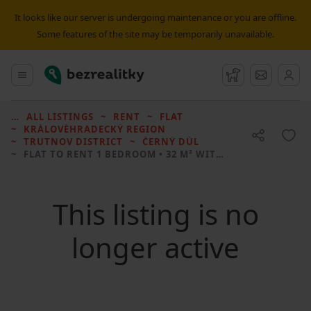
It looks like our server is undergoing maintenance or you are offline.
Some features of the site may be temporarily unavailable.
Bezrealitky
Main menu
Watchdog
Message
ALL LISTINGS
RENT
FLAT
KRÁLOVÉHRADECKÝ REGION
TRUTNOV DISTRICT
ČERNÝ DŮL
FLAT TO RENT
1 BEDROOM • 32 M² WITHOUT REAL ESTATE
This listing is no
longer active