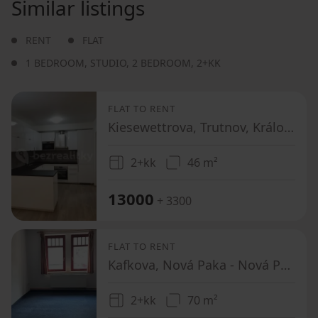
Similar listings
RENT
FLAT
1 BEDROOM
,
STUDIO
,
2 BEDROOM
,
2+KK
FLAT TO RENT
Kiesewettrova, Trutnov, Královéhradecký Region
2+kk
46 m²
13000
+ 3300
FLAT TO RENT
Kafkova, Nová Paka - Nová Paka, Královéhradecký Region
2+kk
70 m²