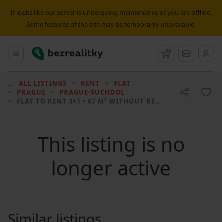
It looks like our server is undergoing maintenance or you are offline.
Some features of the site may be temporarily unavailable.
Bezrealitky
Main menu
Watchdog
Message
ALL LISTINGS
RENT
FLAT
PRAGUE
PRAGUE-SUCHDOL
FLAT TO RENT
3+1 • 67 M² WITHOUT REAL ESTATE
This listing is no
longer active
Similar listings