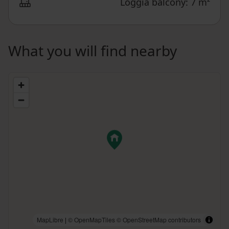
Loggia balcony: 7 m²
What you will find nearby
MapLibre
|
© OpenMapTiles
© OpenStreetMap contributors