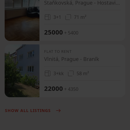
Staňkovská, Prague - Hostavice
3+1
71 m²
25000
+ 5400
FLAT TO RENT
Vlnitá, Prague - Braník
3+kk
58 m²
22000
+ 4350
SHOW ALL LISTINGS