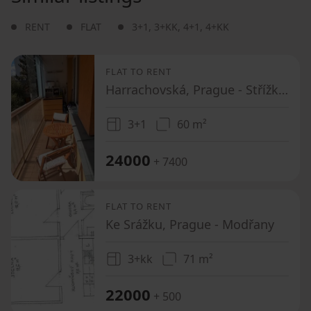
RENT
FLAT
3+1
,
3+KK
,
4+1
,
4+KK
FLAT TO RENT
Harrachovská, Prague - Střížkov
3+1
60 m²
24000
+ 7400
FLAT TO RENT
Ke Srážku, Prague - Modřany
3+kk
71 m²
22000
+ 500