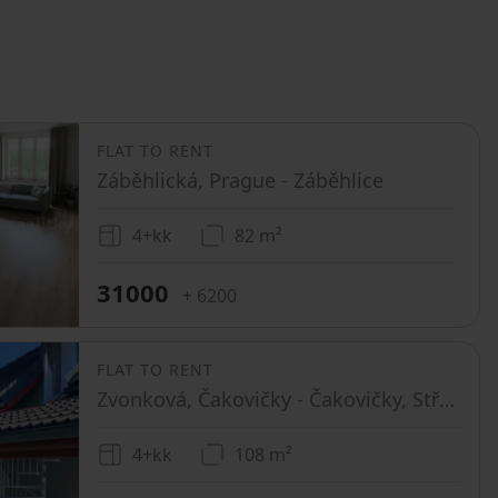
FLAT TO RENT
Záběhlická, Prague - Záběhlice
4+kk
82 m²
31000
+ 6200
FLAT TO RENT
Zvonková, Čakovičky - Čakovičky, Středočeský Region
4+kk
108 m²