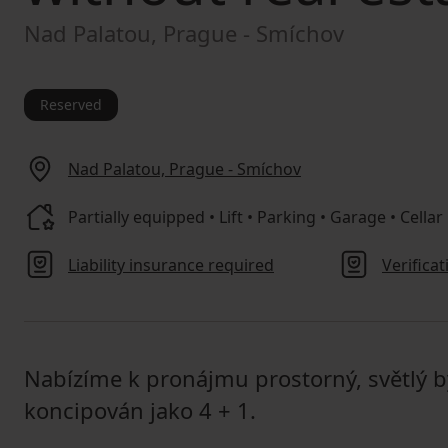
Nad Palatou, Prague - Smíchov
Reserved
Nad Palatou, Prague - Smíchov
Partially equipped • Lift • Parking • Garage • Cellar
Liability insurance required
Verifica
Nabízíme k pronájmu prostorný, světlý byt
koncipován jako 4 + 1.