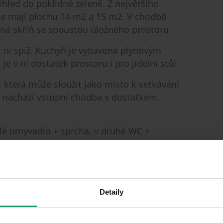
ýhled do poklidné zeleně. Z největšího
koje mají plochu 14 m2 a 15 m2. V chodbě
ná skříň se spoustou úložného prostoru.
k ní spíž. Kuchyň je vybavena plynovým
e v ní dostatek prostoru i pro jídelní stůl.
, která může sloužit jako místo k setkávání
e nachází vstupní chodba s dostatkem
lé umyvadlo + sprcha, v druhé WC +
 zůstat, nebo si bydlení nájemník zařídí dle
Detaily
plynového kotle a plynové karmy. Plynový