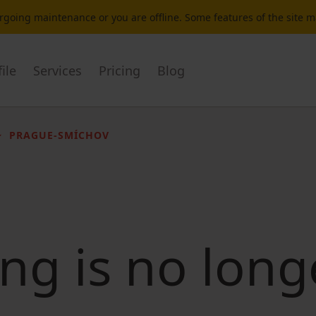
dergoing maintenance or you are offline. Some features of the site 
ile
Services
Pricing
Blog
PRAGUE-SMÍCHOV
ting is no long