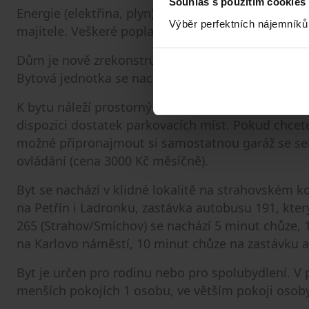
Souhlas s použitím cookies
Energie (elektřina, plyn) budou převedeny na ná
Výběr perfektních nájemníků
majitele. Veškeré poplatky cca 6 000 Kč/měsíčně.
Dům je nově zrekonstruovaný, zateplený, udrožova
Bytová jednotka se nachází v 2. NP (ze 4), k dispoz
K bytu náleží prostorný sklep (plocha 5 m2). Park
dispozici dostatek parkovacích míst. Pokud chcet
možné připronajmout si samostatnou garáž se sek
ovládání (cena 3000 Kč měsíčně).
Byt se nachází v klidné lokalitě na strahovském 
na Petřín i Ladronku, zastávka autobusu 191, kter
265 (Strahov/Smíchov) se nachází 5 minut chůze, 
na Karlovo náměstí, 10 minut chůze na zastávku a
Byt je určen pro rodinu nebo pro spolubydlení. V
menších pokojích 1 osobu, ve větším pokoji osob