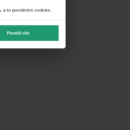
a to povolením cookies.​
Povolit vše