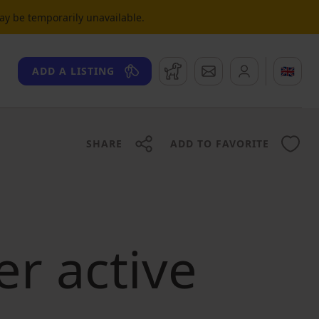
may be temporarily unavailable.
Watchdog
Messages
🇬🇧
ADD A LISTING
SHARE
ADD TO FAVORITE
er active