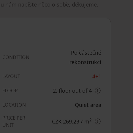
mu nám napište něco o sobě, děkujeme.
Po částečné
CONDITION
rekonstrukci
4+1
LAYOUT
2. floor out of 4
FLOOR
Quiet area
LOCATION
PRICE PER
2
CZK 269.23
/ m
UNIT