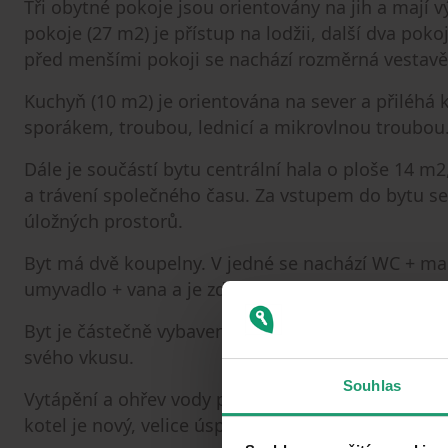
Tři obytné pokoje jsou orientovány na jih a mají v
pokoje (27 m2) je přístup na lodžii, další dva po
před menšími pokoji se nachází rozměrná vestavě
Kuchyň (10 m2) je orientována na sever a přiléhá 
sporákem, troubou, lednicí a mikrovlnou troubou. J
Dále je součástí bytu centrální hala o ploše 14 m2
a trávení společného času. Za vstupem do bytu s
úložných prostorů.
Byt má dvě koupelny. V jedné se nachází WC + ma
umyvadlo + vana a je zde příprava na pračku..
Byt je částečně vybavený. Po dohodě může nábytek
svého vkusu.
Souhlas
Vytápění a ohřev vody prostřednictvím vlastního 
kotel je nový, velice úsporný kondenzační.