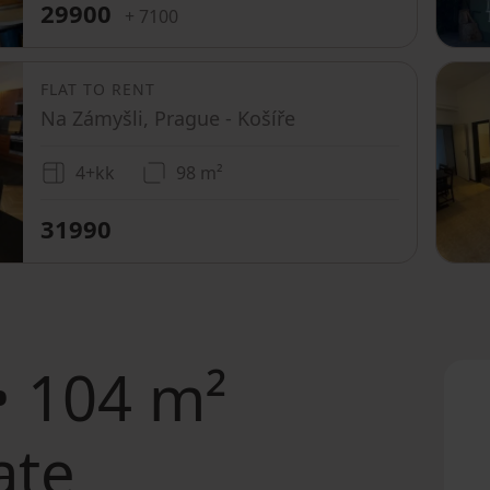
29900
+ 7100
FLAT TO RENT
Na Zámyšli, Prague - Košíře
4+kk
98 m²
31990
• 104 m²
ate