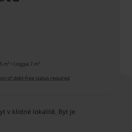
 5 m² • Loggia 7 m²
tion of debt-free status required
 v klidné lokalitě. Byt je