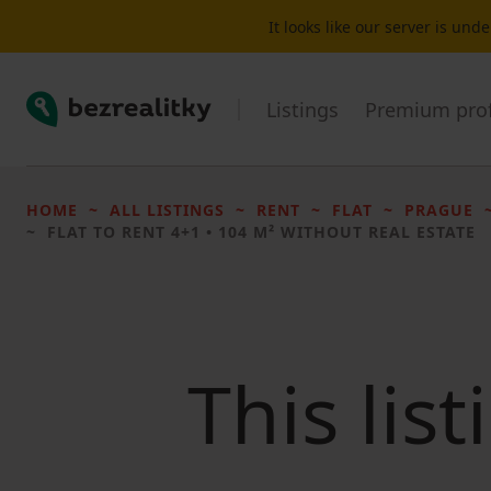
It looks like our server is un
Bezrealitky
Listings
Premium prof
HOME
ALL LISTINGS
RENT
FLAT
PRAGUE
FLAT TO RENT
4+1 • 104 M² WITHOUT REAL ESTATE
This lis