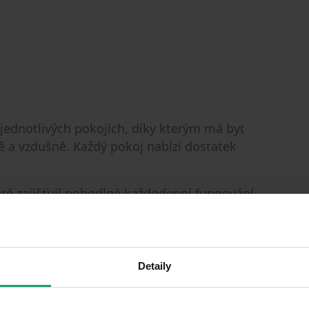
jednotlivých pokojích, díky kterým má byt
ě a vzdušně. Každý pokoj nabízí dostatek
eré zajišťují pohodlné každodenní fungování.
rovlnná trouba, trouba i lednice značky
idného prostředí, ideální pro ranní kávu
Detaily
lepní kóje a obyvatelé domu mohou využívat