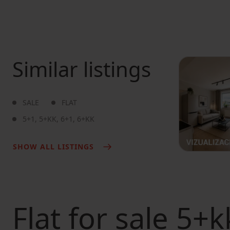
Similar listings
SALE
FLAT
5+1
,
5+KK
,
6+1
,
6+KK
SHOW ALL LISTINGS
Flat for sale
5+kk