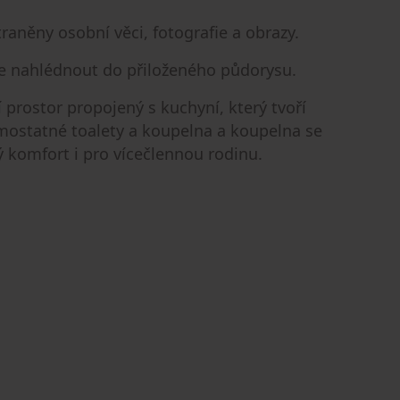
traněny osobní věci, fotografie a obrazy.
me nahlédnout do přiloženého půdorysu.
 prostor propojený s kuchyní, který tvoří
amostatné toalety a koupelna a koupelna se
 komfort i pro vícečlennou rodinu.