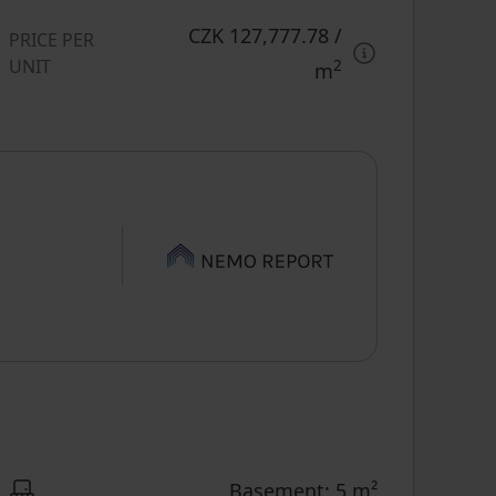
CZK 127,777.78
/
PRICE PER
UNIT
2
m
Basement: 5 m²