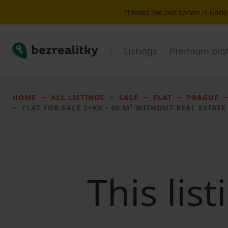
It looks like our server is un
Bezrealitky
Listings
Premium prof
HOME
ALL LISTINGS
SALE
FLAT
PRAGUE
FLAT FOR SALE
5+KK • 90 M² WITHOUT REAL ESTATE
This lis