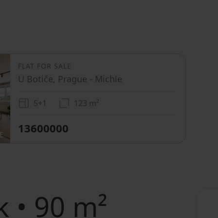
FLAT FOR SALE
U Botiče, Prague - Michle
5+1
123 m²
13600000
 • 90 m²