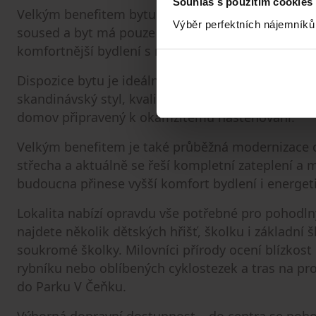
Souhlas s použitím cookies
Velkým benefitem bytu je také vysoká míra soukr
Výběr perfektních nájemníků
soused a byt má pouze dvě společné stěny se sou
komfortnější bydlení s minimem rušivých zvuků.
Dispozice bytu je ideální jak pro větší rodinu, tak 
skandinávský styl, kvalitní materiály a promyšle
domov připravený k okamžitému nastěhování.
Velkým benefitem je také průběžná modernizace 
střecha a aktuálně se řeší kompletní zateplení 
budoucna přinese vyšší komfort bydlení i energet
Lokalita nabízí opravdu vše potřebné pro pohodln
najdete několik dětských hřišť, školku i základní
soukromé školky. Milovníci přírody ocení blízkos
rybníku nebo oblíbených cyklostezek a tras na p
do Parku V Čeňku.
Výborná dopravní dostupnost – do centra se poho