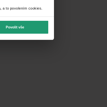
a to povolením cookies.​
Povolit vše