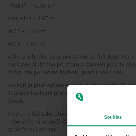
Předsíň – 12,85 m²
Koupelna – 2,87 m²
WC 1 – 1,44 m²
WC 2 – 1,04 m²
Velkou výhodou jsou prostorné skříně IKEA PAX v 
dostatek úložného prostoru a zároveň působí čist
místa pro pohodlné bydlení, práci i soukromí.
Kuchyň je plně zařízená vestavnými spotřebiči, kt
Součástí kuchyně je myčka Gorenje a vestavná mik
Bosch.
K bytu náleží také útulný balkon orientovaný do kl
Souhlas
nebo večerní odpočinek. Součástí bytu je také sk
společnou kolárnu.