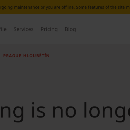
dergoing maintenance or you are offline. Some features of the site 
ile
Services
Pricing
Blog
PRAGUE-HLOUBĚTÍN
ting is no long