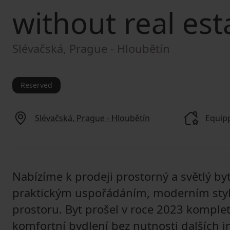
without real est
Slévačská, Prague - Hloubětín
Reserved
Slévačská, Prague - Hloubětín
Equipp
Nabízíme k prodeji prostorný a světlý byt
praktickým uspořádáním, moderním sty
prostoru. Byt prošel v roce 2023 kompletn
komfortní bydlení bez nutnosti dalších in