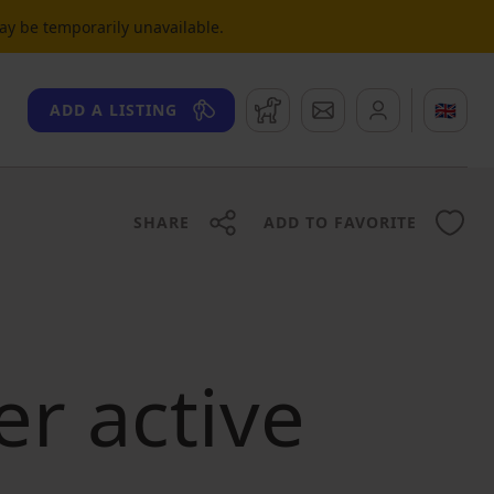
may be temporarily unavailable.
Watchdog
Messages
🇬🇧
ADD A LISTING
SHARE
ADD TO FAVORITE
er active