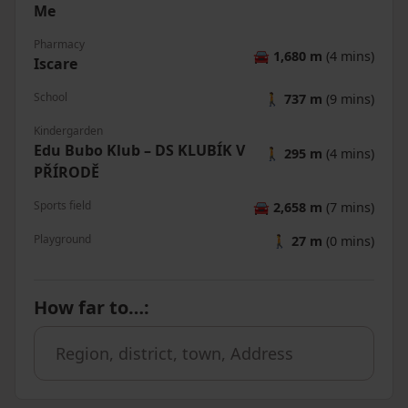
Me
Pharmacy
🚘
1,680 m
(4 mins)
Iscare
School
🚶
737 m
(9 mins)
Kindergarden
Edu Bubo Klub – DS KLUBÍK V
🚶
295 m
(4 mins)
PŘÍRODĚ
Sports field
🚘
2,658 m
(7 mins)
Playground
🚶
27 m
(0 mins)
How far to…
: