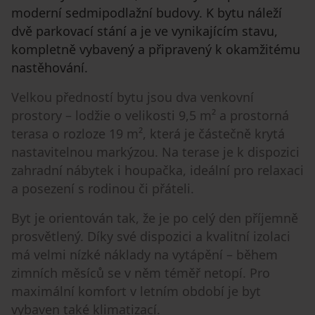
moderní sedmipodlažní budovy. K bytu náleží
dvě parkovací stání a je ve vynikajícím stavu,
kompletně vybavený a připravený k okamžitému
nastěhování.
Velkou předností bytu jsou dva venkovní
prostory – lodžie o velikosti 9,5 m² a prostorná
terasa o rozloze 19 m², která je částečně krytá
nastavitelnou markýzou. Na terase je k dispozici
zahradní nábytek i houpačka, ideální pro relaxaci
a posezení s rodinou či přáteli.
Byt je orientován tak, že je po celý den příjemně
prosvětlený. Díky své dispozici a kvalitní izolaci
má velmi nízké náklady na vytápění – během
zimních měsíců se v něm téměř netopí. Pro
maximální komfort v letním období je byt
vybaven také klimatizací.