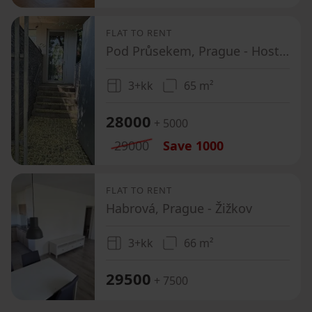
FLAT TO RENT
Pod Průsekem, Prague - Hostivař
3+kk
65 m²
28000
+ 5000
29000
Save
1000
FLAT TO RENT
Habrová, Prague - Žižkov
3+kk
66 m²
29500
+ 7500