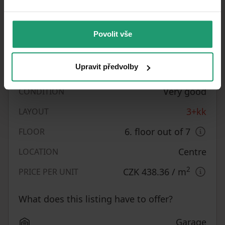
Mixed
BUILDING CONSTRUCTION
Fully furnished
FULLY FURNISHED
Povolit vše
1023025
LISTING ID
Upravit předvolby
73
m²
USABLE AREA
Very good
CONDITION
3+kk
LAYOUT
6. floor out of 7
FLOOR
Centre
LOCATION
2
CZK 438.36
/ m
PRICE PER UNIT
What does this listing have to offer?
Garage