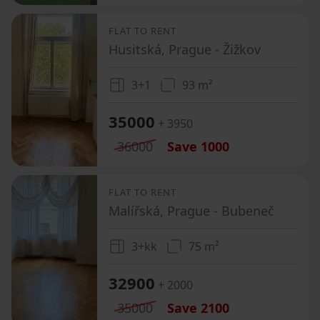
FLAT TO RENT
Husitská, Prague - Žižkov
3+1
93 m²
35000
+ 3950
36000
Save
1000
FLAT TO RENT
Malířská, Prague - Bubeneč
3+kk
75 m²
32900
+ 2000
35000
Save
2100