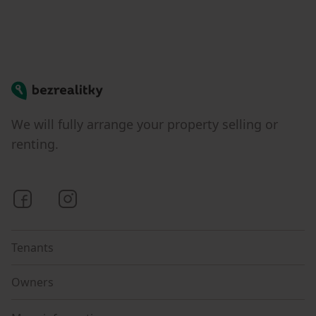
Bezrealitky
We will fully arrange your property selling or
renting.
Bezrealitky on Facebook
Bezrealitky on Instagram
Tenants
Owners