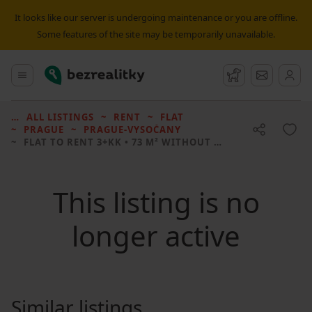
It looks like our server is undergoing maintenance or you are offline.
Some features of the site may be temporarily unavailable.
Bezrealitky
Main menu
Watchdog
Message
ALL LISTINGS
RENT
FLAT
PRAGUE
PRAGUE-VYSOČANY
FLAT TO RENT
3+KK • 73 M² WITHOUT REAL ESTATE
This listing is no
longer active
Similar listings