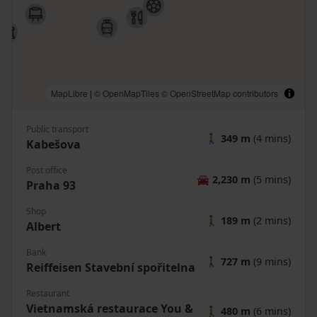
MapLibre
|
© OpenMapTiles
© OpenStreetMap contributors
Public transport
🚶
349 m
(4 mins)
Kabešova
Post office
🚘
2,230 m
(5 mins)
Praha 93
Shop
🚶
189 m
(2 mins)
Albert
Bank
🚶
727 m
(9 mins)
Reiffeisen Stavební spořitelna
Restaurant
Vietnamská restaurace You &
🚶
480 m
(6 mins)