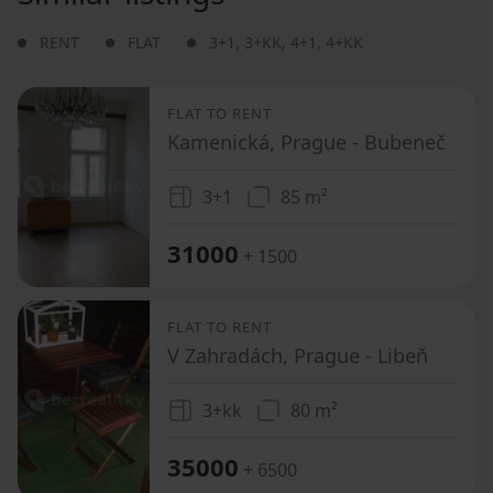
RENT
FLAT
3+1
,
3+KK
,
4+1
,
4+KK
FLAT TO RENT
Kamenická, Prague - Bubeneč
3+1
85 m²
31000
+ 1500
FLAT TO RENT
V Zahradách, Prague - Libeň
3+kk
80 m²
35000
+ 6500