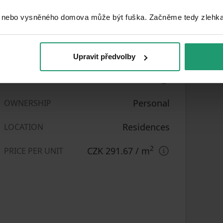
 nebo vysněného domova může být fuška. Začněme tedy zlehka, 
Very good
CONDITION
3+1
LAYOUT
Upravit předvolby
4. floor out of 5
FLOOR
Personal
OWNERSHIP
Residences
LOCATION
2
CZK 291.67
/ m
PRICE PER UNIT