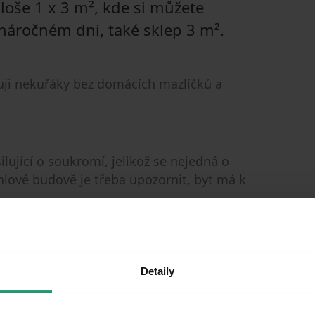
ploše 1 x 3 m², kde si můžete
 náročném dni, také sklep 3 m².
uji nekuřáky bez domácích mazlíčkú a
ilující o soukromí, jelikož se nejedná o
hlové budově je třeba upozornit, byt má k
í prohlídky majte prosím možnost
ormu.
Detaily