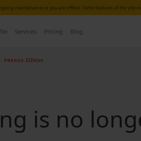
dergoing maintenance or you are offline. Some features of the site 
ile
Services
Pricing
Blog
PRAGUE-ŽIŽKOV
ting is no long