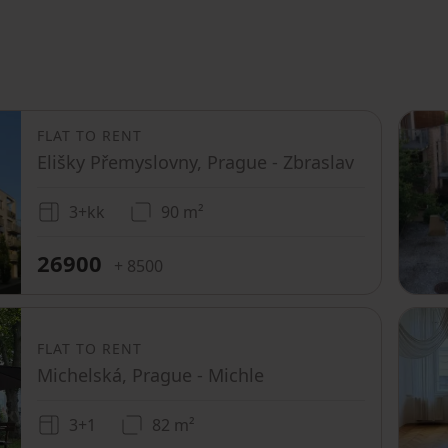
FLAT TO RENT
Elišky Přemyslovny, Prague - Zbraslav
3+kk
90 m²
26900
+ 8500
FLAT TO RENT
Michelská, Prague - Michle
3+1
82 m²