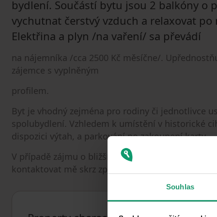
bydlení. Součástí bytu jsou 2 balkóny o 
vychutnat čerstvý vzduch a relaxovat po
Elektřina a plyn /na vaření/ sa převádí
na nájemníka /cca 2500 Kč měsíčne/. Upřednostň
zájemce s vyplněným
profilem.
Byt je vhodný zejména pro rodiny či jednotlivce us
spolubydlení. Vzhledem k umístění v historické ci
dispozici výtah, a parkování po zakoupení karty .
V případě zájmu o bližší informace nebo sjednán
kontaktovat mě skrz zprávy či komunikační platf
Souhlas