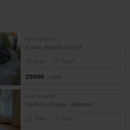
FLAT TO RENT
K Lesu, Prague - Kamýk
3+kk
71 m²
29000
+ 8000
FLAT TO RENT
Malířská, Prague - Bubeneč
3+kk
75 m²