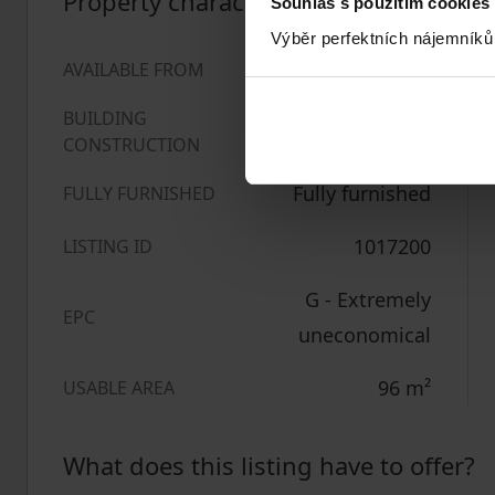
Property characteristics
Souhlas s použitím cookies
Výběr perfektních nájemníků
30/06/2026
AVAILABLE FROM
BUILDING
Brick
CONSTRUCTION
Fully furnished
FULLY FURNISHED
1017200
LISTING ID
G - Extremely
EPC
uneconomical
96
m²
USABLE AREA
What does this listing have to offer?