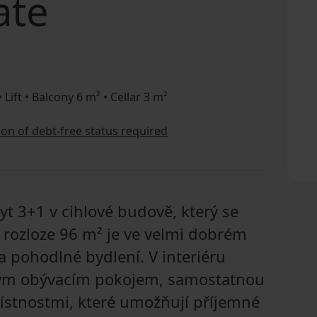
ate
Lift • Balcony 6 m² • Cellar 3 m²
tion of debt-free status required
t 3+1 v cihlové budově, který se
o rozloze 96 m² je ve velmi dobrém
a pohodlné bydlení. V interiéru
tlým obývacím pokojem, samostatnou
ístnostmi, které umožňují příjemné