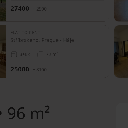
27400
+ 2500
FLAT TO RENT
Stříbrského, Prague - Háje
3+kk
72 m²
25000
+ 8100
• 96 m²