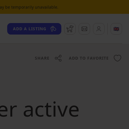
may be temporarily unavailable.
Watchdog
Messages
🇬🇧
ADD A LISTING
SHARE
ADD TO FAVORITE
er active