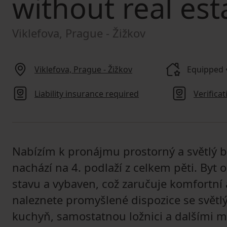
without real est
Viklefova, Prague - Žižkov
Viklefova, Prague - Žižkov
Equipped • 
Liability insurance required
Verifica
Nabízím k pronájmu prostorný a světlý by
nachází na 4. podlaží z celkem pěti. Byt 
stavu a vybaven, což zaručuje komfortní 
naleznete promyšlené dispozice se svě
kuchyň, samostatnou ložnici a dalšími m