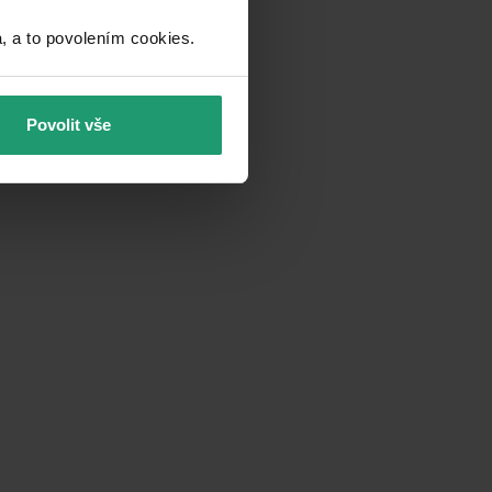
a to povolením cookies.​
Povolit vše