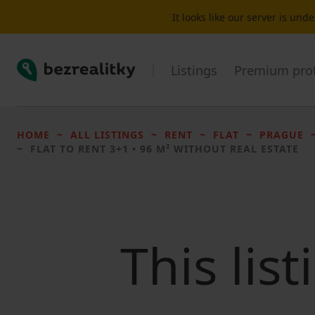
It looks like our server is un
Bezrealitky
Listings
Premium prof
HOME
ALL LISTINGS
RENT
FLAT
PRAGUE
FLAT TO RENT
3+1 • 96 M² WITHOUT REAL ESTATE
This lis