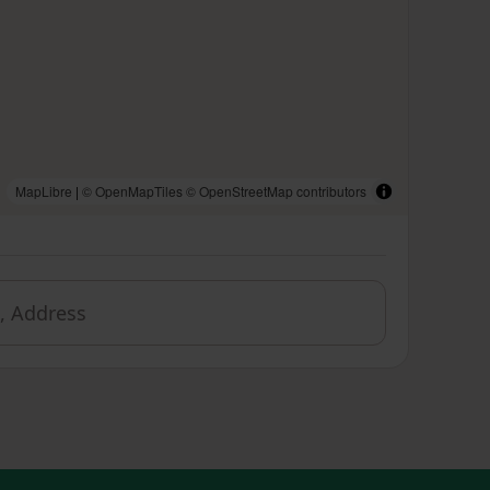
MapLibre
|
© OpenMapTiles
© OpenStreetMap contributors