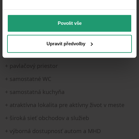
* plocha bytu: 43 m²
* poschodie: vyvýšené prízemie
Povolit vše
* orientácia bytu: východ - západ
* stav bytového domu: zateplený
Upravit předvolby
+ vybavený byt, stačí sa nasťahovať
+ pavlačový priestor
+ samostatné WC
+ samostatná kuchyňa
+ atraktívna lokalita pre aktívny život v meste
+ široká sieť obchodov a služieb
+ výborná dostupnosť autom a MHD