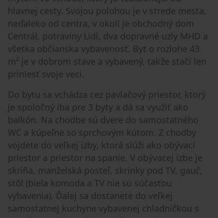
hlavnej cesty. Svojou polohou je v strede mesta,
neďaleko od centra, v okolí je obchodný dom
Centrál, potraviny Lidl, dva dopravné uzly MHD a
všetka občianska vybavenosť. Byt o rozlohe 43
m² je v dobrom stave a vybavený, takže stačí len
priniesť svoje veci.
Do bytu sa vchádza cez pavlačový priestor, ktorý
je spoločný iba pre 3 byty a dá sa využiť ako
balkón. Na chodbe sú dvere do samostatného
WC a kúpeľne so sprchovým kútom. Z chodby
vojdete do veľkej izby, ktorá slúži ako obývací
priestor a priestor na spanie. V obývacej izbe je
skriňa, manželská posteľ, skrinky pod TV, gauč,
stôl (biela komoda a TV nie sú súčasťou
vybavenia). Ďalej sa dostanete do veľkej
samostatnej kuchyne vybavenej chladničkou s