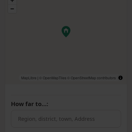
MapLibre
|
© OpenMapTiles
© OpenStreetMap contributors
How far to…
: