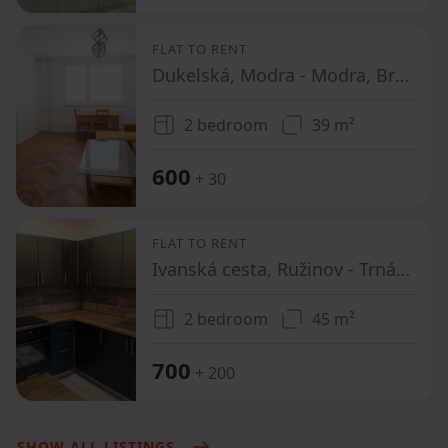
FLAT TO RENT
Dukelská, Modra - Modra, Bratislavský Region
2 bedroom
39 m²
600
+ 30
FLAT TO RENT
Ivanská cesta, Ružinov - Trnávka, Bratislavský Region
2 bedroom
45 m²
700
+ 200
SHOW ALL LISTINGS