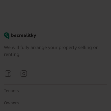
Bezrealitky
We will fully arrange your property selling or
renting.
Bezrealitky on Facebook
Bezrealitky on Instagram
Tenants
Owners