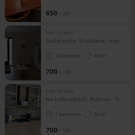
650
+ 200
FLAT TO RENT
Suché mýto, Bratislava - mestská časť Staré Mesto - Oblasť Obchodná, Bratislavský Region
2 bedroom
48 m²
700
+ 130
FLAT TO RENT
Na križovatkách, Ružinov - Trnávka, Bratislavský Region
1 bedroom
50 m²
700
+ 100