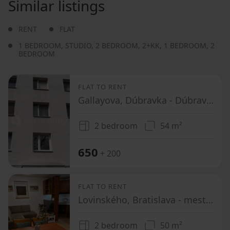
Similar listings
RENT
FLAT
1 BEDROOM
,
STUDIO
,
2 BEDROOM
,
2+KK
,
1 BEDROOM
,
2
BEDROOM
FLAT TO RENT
Gallayova, Dúbravka - Dúbravka, Bratislavský Region
2 bedroom
54 m²
650
+ 200
FLAT TO RENT
Lovinského, Bratislava - mestská časť Staré Mesto - Oblasť Patrónka, Bratislavský Region
2 bedroom
50 m²