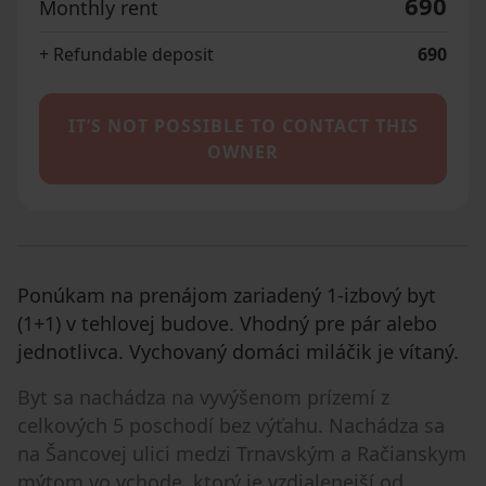
690
Monthly rent
+ Refundable deposit
690
IT’S NOT POSSIBLE TO CONTACT THIS
OWNER
Ponúkam na prenájom zariadený 1-izbový byt
(1+1) v tehlovej budove. Vhodný pre pár alebo
jednotlivca. Vychovaný domáci miláčik je vítaný.
Byt sa nachádza na vyvýšenom prízemí z
celkových 5 poschodí bez výťahu. Nachádza sa
na Šancovej ulici medzi Trnavským a Račianskym
mýtom vo vchode, ktorý je vzdialenejší od