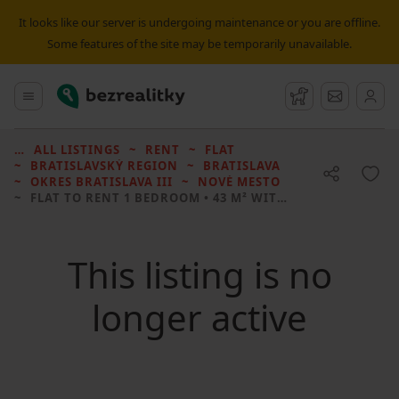
It looks like our server is undergoing maintenance or you are offline.
Some features of the site may be temporarily unavailable.
Bezrealitky
Main menu
Watchdog
Message
ALL LISTINGS
RENT
FLAT
BRATISLAVSKÝ REGION
BRATISLAVA
OKRES BRATISLAVA III
NOVÉ MESTO
FLAT TO RENT
1 BEDROOM • 43 M² WITHOUT REAL ESTATE
This listing is no
longer active