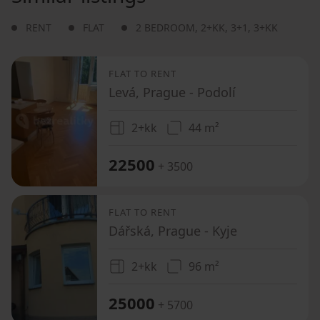
RENT
FLAT
2 BEDROOM
,
2+KK
,
3+1
,
3+KK
FLAT TO RENT
Levá, Prague - Podolí
2+kk
44 m²
22500
+ 3500
FLAT TO RENT
Dářská, Prague - Kyje
2+kk
96 m²
25000
+ 5700