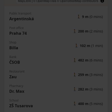
MapLibre
|
© OpenMapTiles
© OpenStreetMap contributors
Public transport
🚶
9 m
(0 mins)
Argentinská
Post office
🚶
200 m
(2 mins)
Praha 74
Shop
🚶
102 m
(1 min)
Billa
Bank
🚶
482 m
(6 mins)
ČSOB
Restaurant
🚶
259 m
(3 mins)
Zau
Pharmacy
🚶
282 m
(3 mins)
Dr. Max
School
🚶
400 m
(5 mins)
ZŠ Tusarova