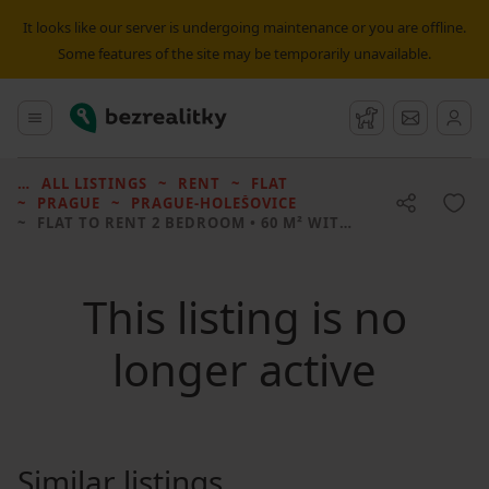
It looks like our server is undergoing maintenance or you are offline.
Some features of the site may be temporarily unavailable.
Bezrealitky
Main menu
Watchdog
Message
ALL LISTINGS
RENT
FLAT
PRAGUE
PRAGUE-HOLEŠOVICE
FLAT TO RENT
2 BEDROOM • 60 M² WITHOUT REAL ESTATE
This listing is no
longer active
Similar listings