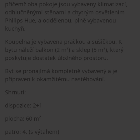
přičemž oba pokoje jsou vybaveny klimatizací,
odhlučněnými stěnami a chytrým osvětlením
Philips Hue, a oddělenou, plně vybavenou
kuchyň.
Koupelna je vybavena pračkou a sušičkou. K
bytu náleží balkon (2 m²) a sklep (5 m²), který
poskytuje dostatek úložného prostoru.
Byt se pronajímá kompletně vybavený a je
připraven k okamžitému nastěhování.
Shrnutí:
dispozice: 2+1
plocha: 60 m²
patro: 4. (s výtahem)