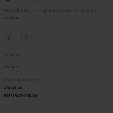
We will fully arrange your property selling or
renting.
Bezrealitky on Facebook
Bezrealitky on Instagram
Tenants
Owners
More information
ABOUT US
BEZREALITKY BLOG