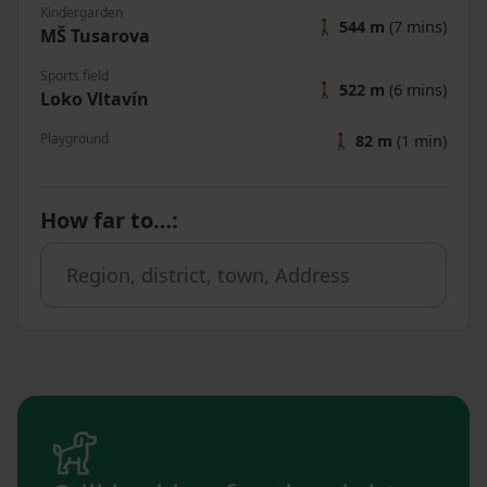
Kindergarden
🚶
544 m
(7 mins)
MŠ Tusarova
Sports field
🚶
522 m
(6 mins)
Loko Vltavín
Playground
🚶
82 m
(1 min)
How far to…
: