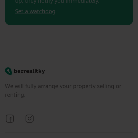
up, they notify you immediately.
Set a watchdog
Bezrealitky
We will fully arrange your property selling or
renting.
Bezrealitky on Facebook
Bezrealitky on Instagram