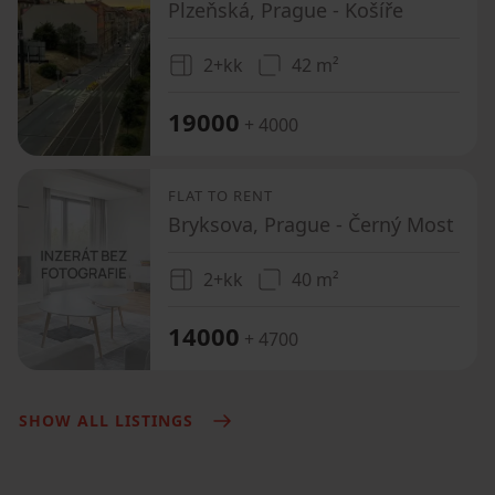
Plzeňská, Prague - Košíře
2+kk
42 m²
19000
+ 4000
FLAT TO RENT
Bryksova, Prague - Černý Most
2+kk
40 m²
14000
+ 4700
SHOW ALL LISTINGS