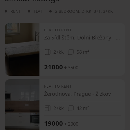
RENT
FLAT
2 BEDROOM
,
2+KK
,
3+1
,
3+KK
FLAT TO RENT
Za Sídlištěm, Dolní Břežany - Dolní Břežany, Středočeský Region
2+kk
58 m²
21000
+ 3500
FLAT TO RENT
Žerotínova, Prague - Žižkov
2+kk
42 m²
19000
+ 2000