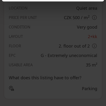
Quiet area
LOCATION
2
CZK 500
/ m
PRICE PER UNIT
Very good
CONDITION
2+kk
LAYOUT
2. floor out of 2
FLOOR
G - Extremely uneconomical
EPC
35
m²
USABLE AREA
What does this listing have to offer?
Parking