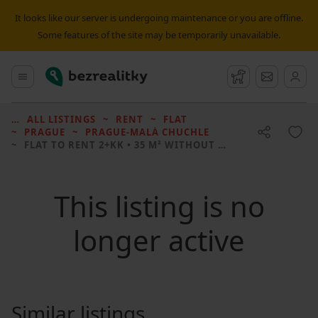
It looks like our server is undergoing maintenance or you are offline.
Some features of the site may be temporarily unavailable.
Bezrealitky
Main menu
Watchdog
Message
ALL LISTINGS
RENT
FLAT
PRAGUE
PRAGUE-MALÁ CHUCHLE
FLAT TO RENT
2+KK • 35 M² WITHOUT REAL ESTATE
This listing is no
longer active
Similar listings