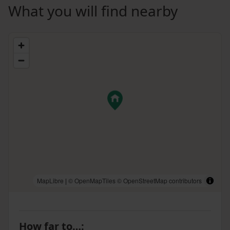
What you will find nearby
MapLibre
|
© OpenMapTiles
© OpenStreetMap contributors
How far to…
: