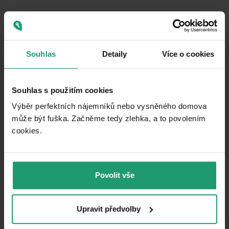
• Chytré řešení, které nabízí více prostoru, než
byste čekali
💡 Byt je ideální pro jednotlivce nebo pár, kteří
Souhlas
Detaily
Více o cookies
ocení variabilitu prostoru a útulnou atmosféru.
📩 Pro více informací a domluvení prohlídky mě
Souhlas s použitím cookies
neváhejte kontaktovat.
Výběr perfektních nájemníků nebo vysněného domova
může být fuška. Začněme tedy zlehka, a to povolením
cookies.​
Property characteristics
29/06/2026
AVAILABLE FROM
Povolit vše
Brick
BUILDING CONSTRUCTION
Partly
FULLY FURNISHED
Upravit předvolby
1003929
LISTING ID