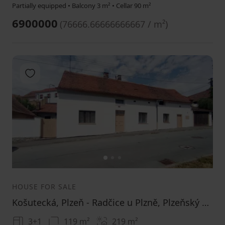
Partially equipped • Balcony 3 m² • Cellar 90 m²
6900000
(
76666.66666666667 / m²
)
Add to favorites
1
2
3
HOUSE FOR SALE
Košutecká, Plzeň - Radčice u Plzně, Plzeňský Region
3+1
119 m²
219
m²