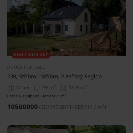
1
2
3
DON’T MISS OUT
HOUSE FOR SALE
230, Stříbro - Stříbro, Plzeňský Region
Other
98 m²
1875
m²
Partially equipped • Terrace 35 m²
10500000
(
107142.85714285714 / m²
)