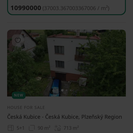
10990000
(
37003.367003367006 / m²
)
Add to favorites
1
2
3
NEW
HOUSE FOR SALE
Česká Kubice - Česká Kubice, Plzeňský Region
5+1
90 m²
713
m²