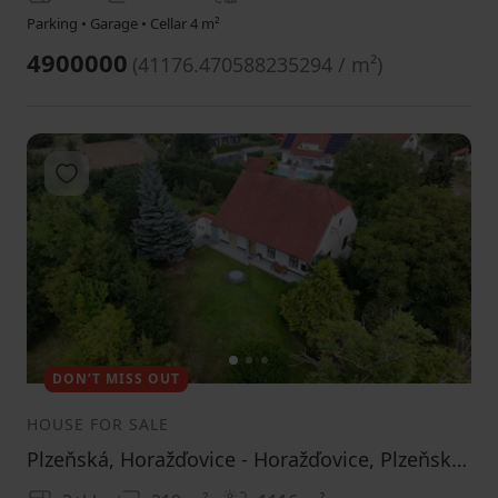
Parking • Garage • Cellar 4 m²
4900000
(
41176.470588235294 / m²
)
Add to favorites
1
2
3
DON’T MISS OUT
HOUSE FOR SALE
Plzeňská, Horažďovice - Horažďovice, Plzeňský Region