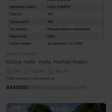
1
2
3
HOUSE FOR SALE
Růžová, Halže - Halže, Plzeňský Region
5+1
120 m²
406
m²
Public transport 4 minutes by car
4450000
(
37083.333333333336 / m²
)
Add to favorites