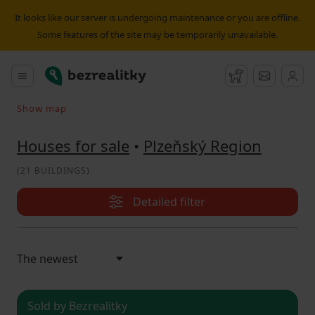
House for sale Plzeňský Region | Bezrealitky
It looks like our server is undergoing maintenance or you are offline.
Some features of the site may be temporarily unavailable.
Bezrealitky
Main menu
Watchdog
Message
Show map
Search on the map
Houses for sale
•
Plzeňský Region
(
21 BUILDINGS
)
Detailed filter
Sold by Bezrealitky