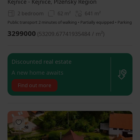
Kejnice - Kejnice, Plzeňský Region
2 bedroom
62 m²
641
m²
Public transport 2 minutes of walking • Partially equipped • Parking
3299000
(
53209.67741935484 / m²
)
Discounted real estate
​A new home awaits
Find out more
Add to favorites