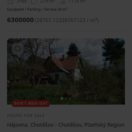
3+kk
219 m²
1116
m²
Equipped • Parking • Terrace 20 m²
6300000
(
28767.12328767123 / m²
)
Add to favorites
1
2
3
DON’T MISS OUT
HOUSE FOR SALE
Hájovna, Chotěšov - Chotěšov, Plzeňský Region