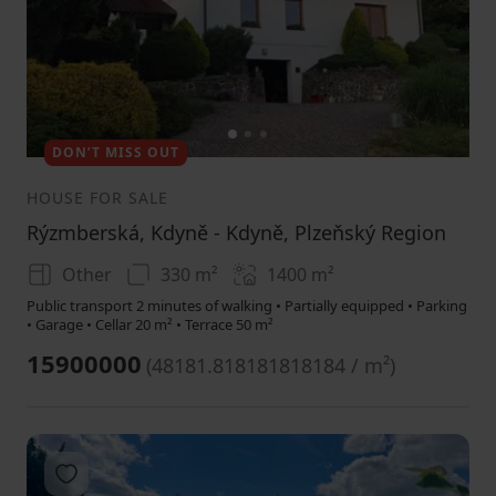
1
2
3
DON’T MISS OUT
HOUSE FOR SALE
Rýzmberská, Kdyně - Kdyně, Plzeňský Region
Other
330 m²
1400
m²
Public transport 2 minutes of walking • Partially equipped • Parking
• Garage • Cellar 20 m² • Terrace 50 m²
15900000
(
48181.818181818184 / m²
)
Add to favorites