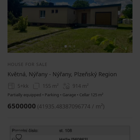
1
2
3
HOUSE FOR SALE
Květná, Nýřany - Nýřany, Plzeňský Region
5+kk
155 m²
914
m²
Partially equipped • Parking • Garage • Cellar 125 m²
6500000
(
41935.48387096774 / m²
)
Add to favorites