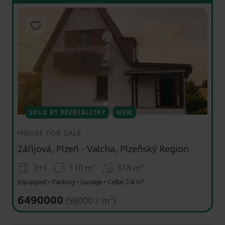
Add to favorites
1
2
3
SOLD BY BEZREALITKY
NEW
HOUSE FOR SALE
Zářijová, Plzeň - Valcha, Plzeňský Region
3+1
110 m²
518
m²
Equipped • Parking • Garage • Cellar 2.4 m²
6490000
(
59000 / m²
)