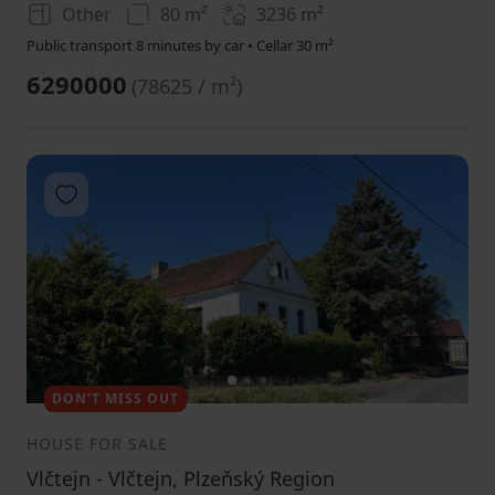
Other
80 m²
3236
m²
Public transport 8 minutes by car • Cellar 30 m²
6290000
(
78625 / m²
)
Add to favorites
1
2
3
DON’T MISS OUT
HOUSE FOR SALE
Vlčtejn - Vlčtejn, Plzeňský Region