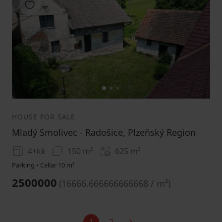
Add to favorites
1
2
3
HOUSE FOR SALE
Mladý Smolivec - Radošice, Plzeňský Region
4+kk
150 m²
625
m²
Parking • Cellar 10 m²
2500000
(
16666.666666666668 / m²
)