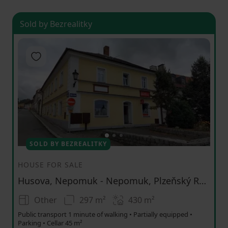
Sold by Bezrealitky
Add to favorites
1
2
3
SOLD BY BEZREALITKY
HOUSE FOR SALE
Husova, Nepomuk - Nepomuk, Plzeňský Region
Other
297 m²
430
m²
Public transport 1 minute of walking • Partially equipped •
Parking • Cellar 45 m²