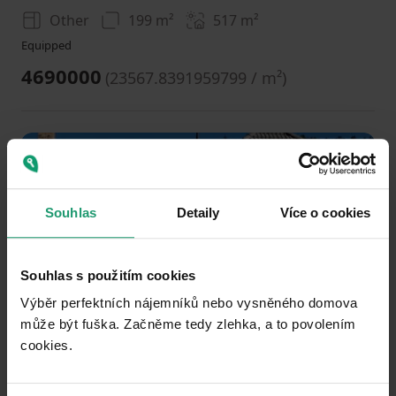
Other
199 m²
517
m²
Equipped
4690000
(
23567.8391959799 / m²
)
Add to favorites
Souhlas
Detaily
Více o cookies
Souhlas s použitím cookies
Výběr perfektních nájemníků nebo vysněného domova
1
2
3
může být fuška. Začněme tedy zlehka, a to povolením
DON’T MISS OUT
cookies.​
HOUSE FOR SALE
Rabí - Rabí, Plzeňský Region