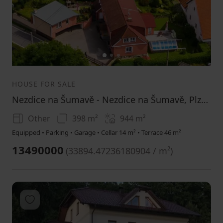
1
2
3
HOUSE FOR SALE
Nezdice na Šumavě - Nezdice na Šumavě, Plzeňský Region
Other
398 m²
944
m²
Equipped • Parking • Garage • Cellar 14 m² • Terrace 46 m²
13490000
(
33894.47236180904 / m²
)
Add to favorites