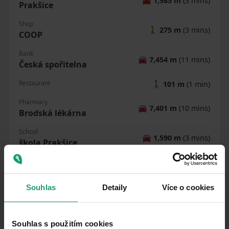
🚘
1,985 m
(3 mins)
Prakšice
Shop
🚶
275 m
(3 mins)
COOP
Bank
🚘
7,454 m
(11 mins)
Česká spořitelna
Restaurant
🚶
101 m
(1 min)
Pharmacy
🚘
7,401 m
(10 mins)
Brodská lékárna
School
🚘
1,590 m
(3 mins)
škola Prakšice
Kindergarden
🚘
11,812 m
(16 mins)
MŠ Drslavice
Souhlas
Detaily
Více o cookies
Sports field
🚶
824 m
(10 mins)
Playground
🚘
2,247 m
(5 mins)
Souhlas s použitím cookies