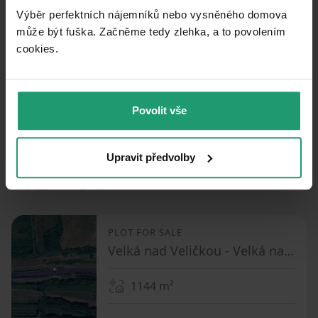
Výběr perfektních nájemníků nebo vysněného domova
How far to…
:
může být fuška. Začněme tedy zlehka, a to povolením
cookies.​
Povolit vše
Similar listings
Upravit předvolby
SALE
LAND
PLOT FOR SALE
Velká nad Veličkou - Velká nad Veličkou, Jihomoravský Region
1144
m²