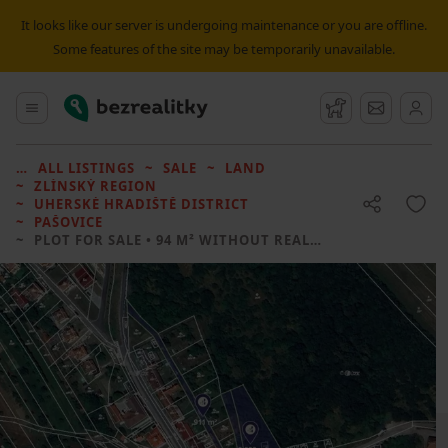
It looks like our server is undergoing maintenance or you are offline.
Some features of the site may be temporarily unavailable.
Bezrealitky
Main menu
Watchdog
Message
ALL LISTINGS
SALE
LAND
ZLÍNSKÝ REGION
UHERSKÉ HRADIŠTĚ DISTRICT
PAŠOVICE
PLOT FOR SALE
• 94 M² WITHOUT REAL ESTATE