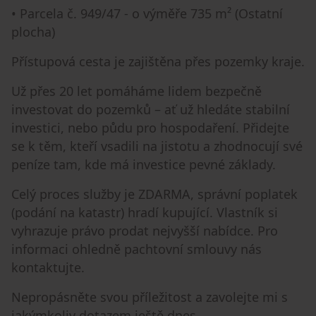
• Parcela č. 949/47 - o výměře 735 m² (Ostatní
plocha)
Přístupová cesta je zajištěna přes pozemky kraje.
Už přes 20 let pomáháme lidem bezpečně
investovat do pozemků – ať už hledáte stabilní
investici, nebo půdu pro hospodaření. Přidejte
se k těm, kteří vsadili na jistotu a zhodnocují své
peníze tam, kde má investice pevné základy.
Celý proces služby je ZDARMA, správní poplatek
(podání na katastr) hradí kupující. Vlastník si
vyhrazuje právo prodat nejvyšší nabídce. Pro
informaci ohledně pachtovní smlouvy nás
kontaktujte.
Nepropásněte svou příležitost a zavolejte mi s
jakýmkoliv dotazem ještě dnes.