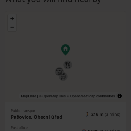
MapLibre
|
© OpenMapTiles
© OpenStreetMap contributors
Public transport
🚶
216 m
(3 mins)
Pašovice, Obecní úřad
Post office