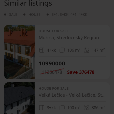
Similar listings
SALE
HOUSE
3+1
,
3+KK
,
4+1
,
4+KK
HOUSE FOR SALE
Mořina, Středočeský Region
4+kk
106 m²
147
m²
10990000
11366478
Save
376478
HOUSE FOR SALE
Velká Lečice - Velká Lečice, Středočeský Region
3+kk
100 m²
386
m²