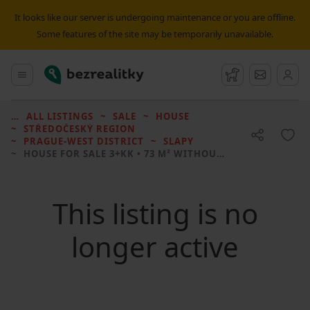
It looks like our server is undergoing maintenance or you are offline.
Some features of the site may be temporarily unavailable.
Bezrealitky
Main menu
Watchdog
Message
ALL LISTINGS
SALE
HOUSE
STŘEDOČESKÝ REGION
PRAGUE-WEST DISTRICT
SLAPY
HOUSE FOR SALE
3+KK • 73 M² WITHOUT REAL ESTATE
This listing is no
longer active