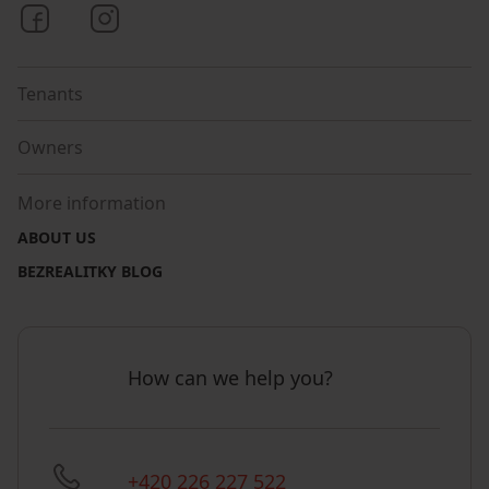
Bezrealitky on Facebook
Bezrealitky on Instagram
Tenants
Owners
More information
ABOUT US
BEZREALITKY BLOG
How can we help you?
+420 226 227 522