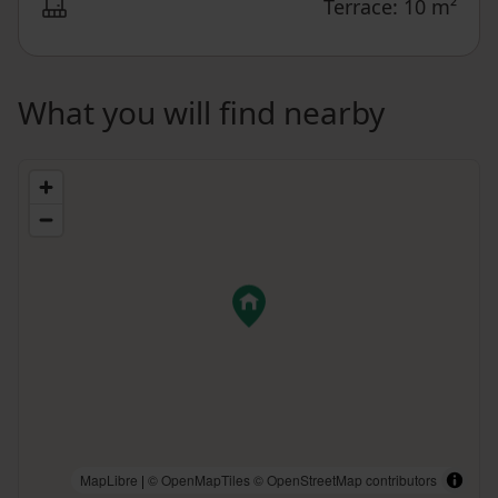
Terrace: 10 m²
What you will find nearby
MapLibre
|
© OpenMapTiles
© OpenStreetMap contributors