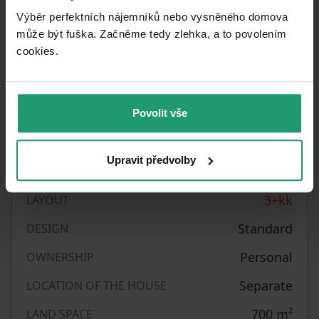
900433
LISTING ID
Výběr perfektních nájemníků nebo vysněného domova
může být fuška. Začněme tedy zlehka, a to povolením
G - Extremely
EPC
cookies.​
uneconomical
73
m²
USABLE AREA
Povolit vše
CZK 130,136.99
/
PRICE PER UNIT
2
m
Upravit předvolby
Very good
CONDITION
3+kk
LAYOUT
Standard
DESIGN
Personal
OWNERSHIP
Separate
LOCATION OF THE HOUSE
700
m²
LAND SPACE