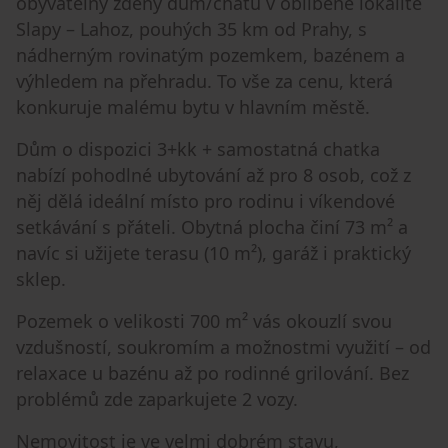
obyvatelný zděný dům/chatu v oblíbené lokalitě
Slapy – Lahoz, pouhých 35 km od Prahy, s
nádherným rovinatým pozemkem, bazénem a
výhledem na přehradu. To vše za cenu, která
konkuruje malému bytu v hlavním městě.
Dům o dispozici 3+kk + samostatná chatka
nabízí pohodlné ubytování až pro 8 osob, což z
něj dělá ideální místo pro rodinu i víkendové
setkávání s přáteli. Obytná plocha činí 73 m² a
navíc si užijete terasu (10 m²), garáž i praktický
sklep.
Pozemek o velikosti 700 m² vás okouzlí svou
vzdušností, soukromím a možnostmi využití – od
relaxace u bazénu až po rodinné grilování. Bez
problémů zde zaparkujete 2 vozy.
Nemovitost je ve velmi dobrém stavu,