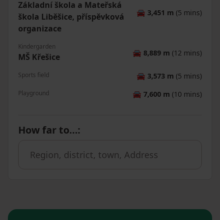
Základní škola a Mateřská
🚘
3,451 m
(5 mins)
škola Liběšice, příspěvková
organizace
Kindergarden
🚘
8,889 m
(12 mins)
MŠ Křešice
Sports field
🚘
3,573 m
(5 mins)
Playground
🚘
7,600 m
(10 mins)
How far to…
: