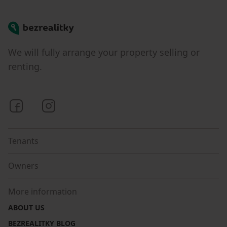
Bezrealitky
We will fully arrange your property selling or
renting.
Bezrealitky on Facebook
Bezrealitky on Instagram
Tenants
Owners
More information
ABOUT US
BEZREALITKY BLOG