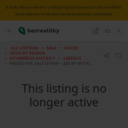
It looks like our server is undergoing maintenance or you are offline.
Some features of the site may be temporarily unavailable.
Bezrealitky
Main menu
Watchdog
Message
ALL LISTINGS
SALE
HOUSE
ÚSTECKÝ REGION
LITOMĚŘICE DISTRICT
LIBĚŠICE
HOUSE FOR SALE
OTHER • 280 M² WITHOUT REAL ESTATE
This listing is no
longer active