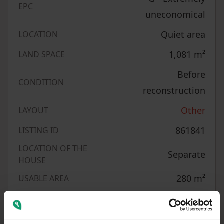
EPC
uneconomical
Quiet area
LOCATION
1,081
m²
LAND SPACE
Before
CONDITION
reconstruction
Other
LAYOUT
861841
LISTING ID
LOCATION OF THE
Separate
HOUSE
280
m²
USABLE AREA
CZK 15,178.57
/
PRICE PER UNIT
2
m