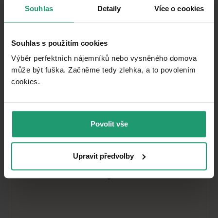
Souhlas
Detaily
Více o cookies
What does this listing have to offer?
MHD 6 minutes by car
Souhlas s použitím cookies
Výběr perfektních nájemníků nebo vysněného domova
může být fuška. Začněme tedy zlehka, a to povolením
What you will find nearby
cookies.​
Povolit vše
Upravit předvolby