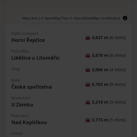
MapLibre
|
© OpenMapTiles
© OpenStreetMap contributors
Public transport
🚘
4,637 m
(6 mins)
Horní Řepčice
Post office
🚘
3,878 m
(6 mins)
Liběšice u Litoměřic
Shop
🚘
3,006 m
(4 mins)
Bank
🚘
6,702 m
(9 mins)
Česká spořitelna
Restaurant
🚘
3,219 m
(5 mins)
U Zámku
Pharmacy
🚘
3,773 m
(5 mins)
Nad Kapličkou
School