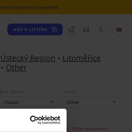
may be temporarily unavailable.
Watchdog
Messages
🇬🇧
ADD A LISTING
•
Ústecký Region
•
Litoměřice
•
Other
REAL ESTATE
LAYOUT
House
Other
Other parameters