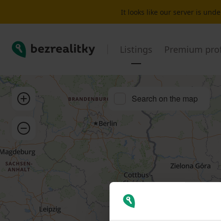
House for sale Other Liběšice | Bezrealitky
It looks like our server is un
Bezrealitky
Listings
Premium prof
Zoom in
Search on the map
Zoom out