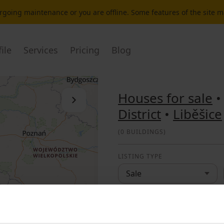
dergoing maintenance or you are offline. Some features of the site 
ile
Services
Pricing
Blog
Houses for sale
Close the list
District
•
Liběšice
(
0 BUILDINGS
)
LISTING TYPE
Sale
LOCATION