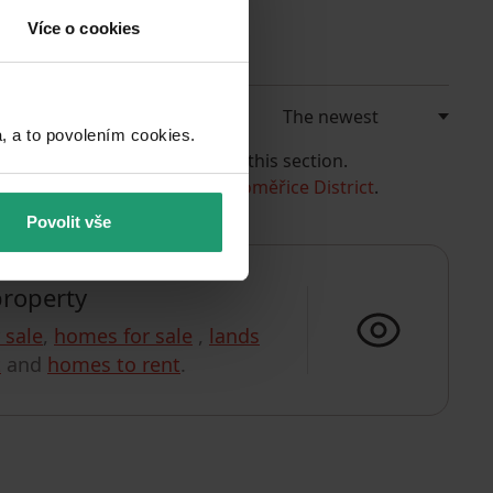
Více o cookies
a to povolením cookies.​
e currently have no offers in this section.
for example, the listings in
Litoměřice District
.
Povolit vše
property
r sale
,
homes for sale
,
lands
t
and
homes to rent
.