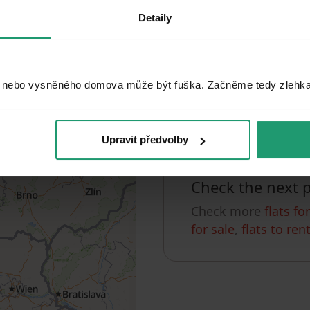
Detaily
Search
 nebo vysněného domova může být fuška. Začněme tedy zlehka, 
Unfortunately, w
You can check out, 
Upravit předvolby
Check the next 
Check more
flats fo
for sale
,
flats to ren