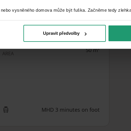
9. floor out of 11
FLOOR
 nebo vysněného domova může být fuška. Začněme tedy zlehka, 
G - Extremely
EPC
uneconomical
Upravit předvolby
USABLE
50
m²
AREA
MHD 3 minutes on foot