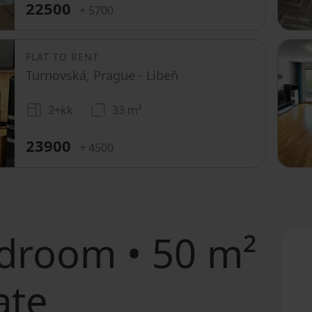
22500
+ 5700
FLAT TO RENT
Turnovská, Prague - Libeň
2+kk
33 m²
23900
+ 4500
droom • 50 m²
ate