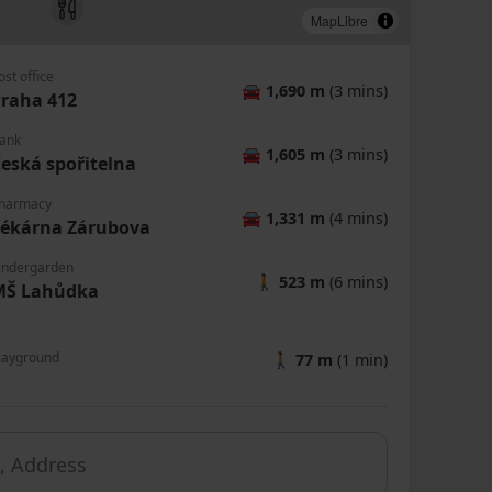
MapLibre
|
© OpenMapTiles
© OpenStreetMap contributors
ost office
🚘
1,690 m
(3 mins)
raha 412
ank
🚘
1,605 m
(3 mins)
eská spořitelna
harmacy
🚘
1,331 m
(4 mins)
Lékárna Zárubova
indergarden
🚶
523 m
(6 mins)
MŠ Lahůdka
layground
🚶
77 m
(1 min)