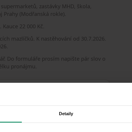
k supermarketů, zastávky MHD, škola,
raj Prahy (Modřanská rokle).
. Kauce 22 000 Kč.
ích mazlíčků. K nastěhování od 30.7.2026.
026.
ř. Do formuláře prosím napište pár slov o
délku pronájmu.
Very good
CONDITION
Detaily
2 bedroom
LAYOUT