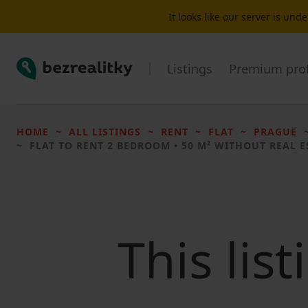
It looks like our server is un
Bezrealitky
Listings
Premium prof
HOME
ALL LISTINGS
RENT
FLAT
PRAGUE
FLAT TO RENT
2 BEDROOM • 50 M² WITHOUT REAL E
This lis