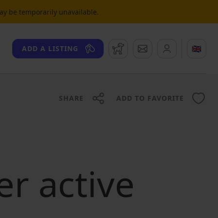
may be temporarily unavailable.
Watchdog
Messages
🇬🇧
ADD A LISTING
SHARE
ADD TO FAVORITE
er active