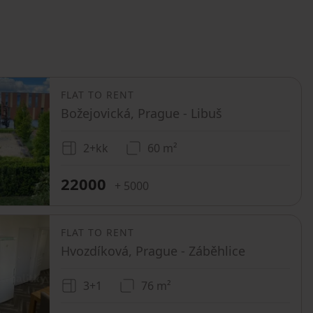
FLAT TO RENT
Božejovická, Prague - Libuš
2+kk
60 m²
22000
+ 5000
FLAT TO RENT
Hvozdíková, Prague - Záběhlice
3+1
76 m²