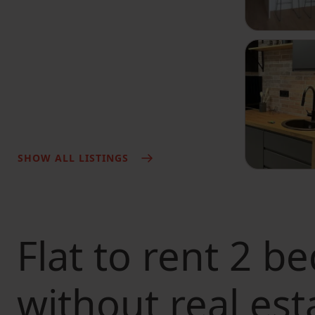
SHOW ALL LISTINGS
Flat to rent
2 be
without real est