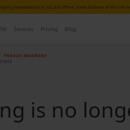
dergoing maintenance or you are offline. Some features of the site 
ile
Services
Pricing
Blog
PRAGUE-MODŘANY
STATE
ting is no long