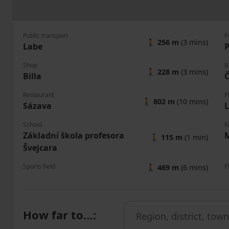
Public transport
P
🚶
256 m
(3 mins)
Labe
P
Shop
B
🚶
228 m
(3 mins)
Billa
Č
Restaurant
P
🚶
802 m
(10 mins)
Sázava
School
K
Základní škola profesora
🚶
115 m
(1 min)
Švejcara
Sports field
P
🚶
469 m
(6 mins)
How far to…
: