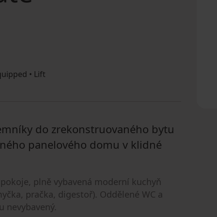
uipped • Lift
ájemníky do zrekonstruovaného bytu
ovaného panelového domu v klidné
í pokoje, plně vybavená moderní kuchyň
myčka, pračka, digestoř). Oddělené WC a
u nevybavený.