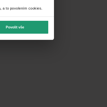
a to povolením cookies.​
Povolit vše