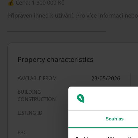
💰 Cena: 1 300 000 Kč
Připraven ihned k užívání. Pro více informací ne
________________________________________
Property characteristics
23/05/2026
AVAILABLE FROM
BUILDING
Wooden
CONSTRUCTION
1026860
LISTING ID
Souhlas
B - Very
EPC
economical