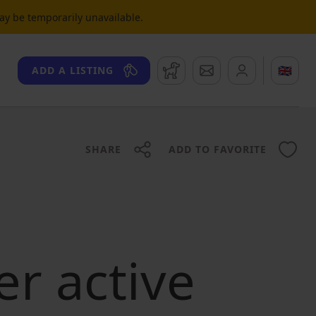
may be temporarily unavailable.
Watchdog
Messages
🇬🇧
ADD A LISTING
SHARE
ADD TO FAVORITE
er active