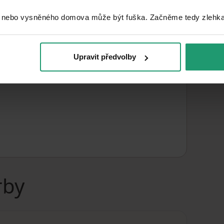
RECREATIONAL PROPERTY
 nebo vysněného domova může být fuška. Začněme tedy zlehka, 
1
m²
LAND SPACE
Upravit předvolby
rby