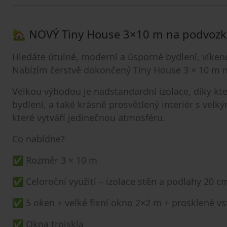
🏡 NOVÝ Tiny House 3×10 m na podvozku 
Hledáte útulné, moderní a úsporné bydlení, víke
Nabízím čerstvě dokončený Tiny House 3 × 10 m 
Velkou výhodou je nadstandardní izolace, díky kte
bydlení, a také krásně prosvětlený interiér s ve
které vytváří jedinečnou atmosféru.
Co nabídne?
✅ Rozměr 3 × 10 m
✅ Celoroční využití – izolace stěn a podlahy 20 c
✅ 5 oken + velké fixní okno 2×2 m + prosklené vs
✅ Okna trojskla