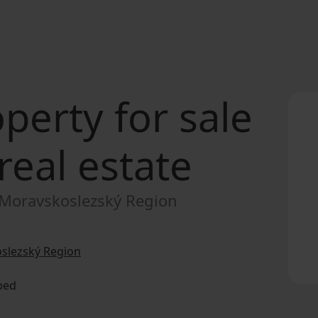
perty for sale
real estate
 Moravskoslezský Region
oslezský Region
pped