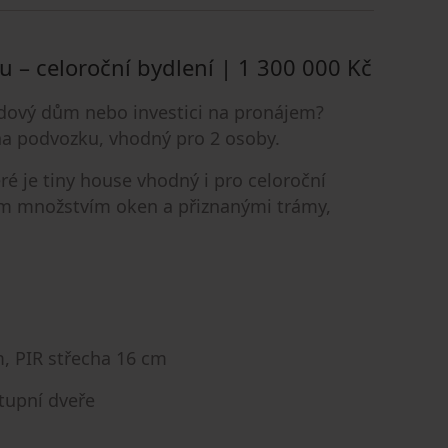
– celoroční bydlení | 1 300 000 Kč
ndový dům nebo investici na pronájem?
na podvozku, vhodný pro 2 osoby.
ré je tiny house vhodný i pro celoroční
lkým množstvím oken a přiznanými trámy,
m, PIR střecha 16 cm
tupní dveře