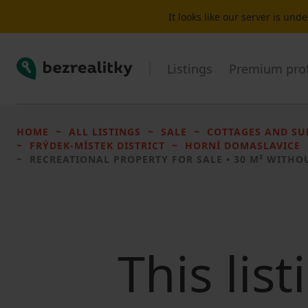
It looks like our server is un
Bezrealitky
Listings
Premium prof
HOME
ALL LISTINGS
SALE
COTTAGES AND S
FRÝDEK-MÍSTEK DISTRICT
HORNÍ DOMASLAVICE
RECREATIONAL PROPERTY FOR SALE
• 30 M² WITHO
This lis