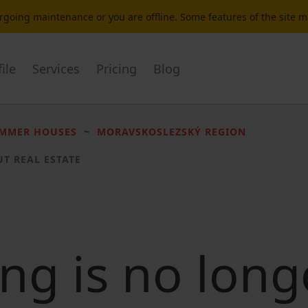
dergoing maintenance or you are offline. Some features of the site 
ile
Services
Pricing
Blog
UMMER HOUSES
MORAVSKOSLEZSKÝ REGION
UT REAL ESTATE
ting is no long