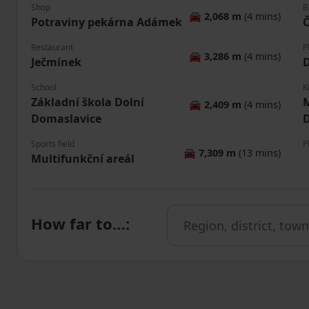
Shop
B
🚘
2,068 m
(4 mins)
Potraviny pekárna Adámek
Č
Restaurant
P
🚘
3,286 m
(4 mins)
Ječmínek
D
School
K
Základní škola Dolní
M
🚘
2,409 m
(4 mins)
Domaslavice
Sports field
P
🚘
7,309 m
(13 mins)
Multifunkční areál
How far to…
: