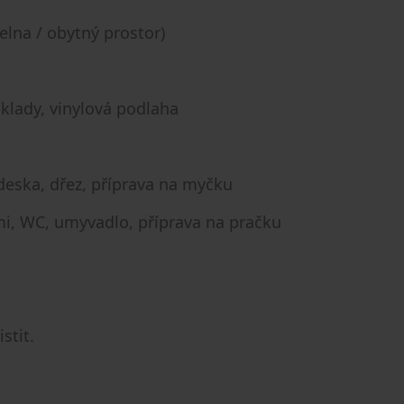
lna / obytný prostor)
klady, vinylová podlaha
deska, dřez, příprava na myčku
i, WC, umyvadlo, příprava na pračku
stit.