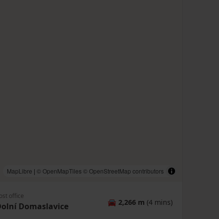
MapLibre
|
© OpenMapTiles
© OpenStreetMap contributors
ost office
🚘
2,266 m
(4 mins)
olní Domaslavice