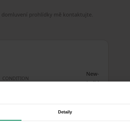
bo domluvení prohlídky mě kontaktujte.
New-
CONDITION
build
Partly
FULLY FURNISHED
Other
OWNERSHIP
Detaily
LOCATION OF THE
Separate