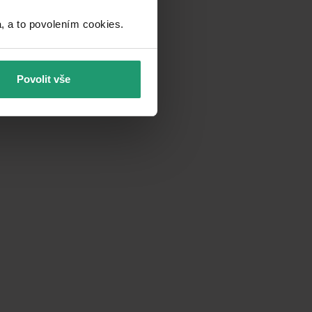
a to povolením cookies.​
Povolit vše