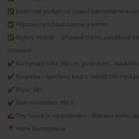
✅ Elektrické podlahové topení (samostatně koupe
✅ Příprava na krbová kamna a komín
✅ Stylový interiér – přiznané trámy, palubkové ob
Vybavení:
✔ Kuchyňská linka 360 cm, podsvícení, indukční 
✔ Koupelna – sprchový kout s masážními tryskam
✔ Bojler 50 l
✔ Elektroinstalace 380 V
🚛 Tiny house je na podvozku – dopravu mohu zaji
📍 Horní Domaslavice