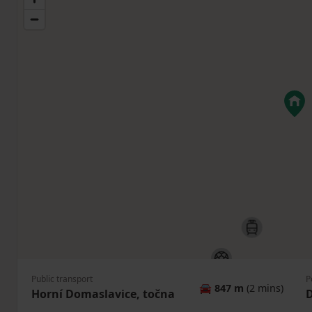
Public transport
P
🚘
847 m
(2 mins)
Horní Domaslavice, točna
D