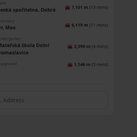
ank
🚘
7,101 m
(13 mins)
eská spořitelna, Dobrá
harmacy
🚘
6,119 m
(11 mins)
r. Max
indergarden
ateřská škola Dolní
🚘
2,399 m
(4 mins)
Domaslavice
layground
🚘
1,146 m
(3 mins)