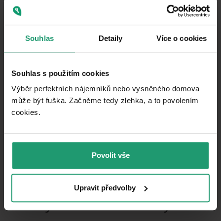
Very good
CONDITION
Fully
FULLY FURNISHED
Souhlas
Detaily
Více o cookies
furnished
LOCATION OF THE RECREATIONAL
Separate
PROPERTY
Souhlas s použitím cookies
1,100
m²
LAND SPACE
Výběr perfektních nájemníků nebo vysněného domova
může být fuška. Začněme tedy zlehka, a to povolením
cookies.​
What does this listing have to offer?
Basement: 50 m²
Terrace: 30 m²
Povolit vše
Upravit předvolby
What you will find nearby