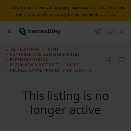
It looks like our server is undergoing maintenance or you are offline.
Some features of the site may be temporarily unavailable.
Bezrealitky
Main menu
Watchdog
Message
ALL LISTINGS
RENT
COTTAGES AND SUMMER HOUSES
PLZEŇSKÝ REGION
PLZEŇ-SEVER DISTRICT
ÚLICE
RECREATIONAL PROPERTY TO RENT
• 50 M² WITHOUT REAL ESTATE
This listing is no
longer active