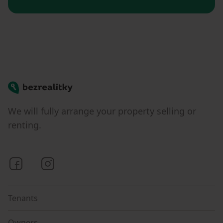
Bezrealitky
We will fully arrange your property selling or
renting.
Bezrealitky on Facebook
Bezrealitky on Instagram
Tenants
Owners