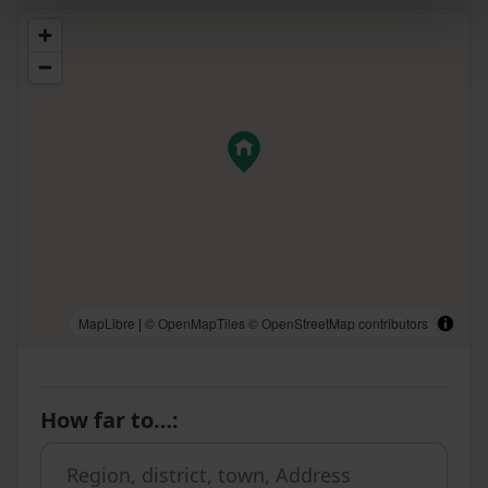
MapLibre
|
© OpenMapTiles
© OpenStreetMap contributors
How far to…
: