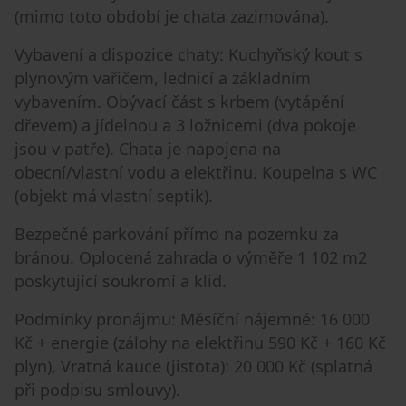
(mimo toto období je chata zazimována).
Vybavení a dispozice chaty: Kuchyňský kout s
plynovým vařičem, lednicí a základním
vybavením. Obývací část s krbem (vytápění
dřevem) a jídelnou a 3 ložnicemi (dva pokoje
jsou v patře). Chata je napojena na
obecní/vlastní vodu a elektřinu. Koupelna s WC
(objekt má vlastní septik).
Bezpečné parkování přímo na pozemku za
bránou. Oplocená zahrada o výměře 1 102 m2
poskytující soukromí a klid.
Podmínky pronájmu: Měsíční nájemné: 16 000
Kč + energie (zálohy na elektřinu 590 Kč + 160 Kč
plyn), Vratná kauce (jistota): 20 000 Kč (splatná
při podpisu smlouvy).