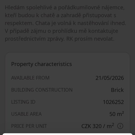
Hledám spolehlivé a pořádkumilovné nájemce,
kteří budou k chatě a zahradě přistupovat s
respektem. Chata je volná k nastěhování ihned.
V případě zájmu o prohlídku mě kontaktujte
prostřednictvím zprávy. RK prosím nevolat.
Property characteristics
21/05/2026
AVAILABLE FROM
Brick
BUILDING CONSTRUCTION
1026252
LISTING ID
50
m²
USABLE AREA
2
CZK 320
/ m
PRICE PER UNIT