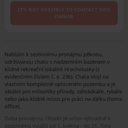
IT’S NOT POSSIBLE TO CONTACT THIS
OWNER
Nabízím k sezónnímu pronájmu pěknou,
udržovanou chatu s nadzemním bazénem v
klidné rekreační lokalitě Hracholusky (s
evidenčním číslem č. e. 236). Chata stojí na
vlastním kompletně oploceném pozemku a je
ideální pro milovníky přírody, zahrádkáře, rybáře
nebo jako klidné místo pro práci na dálku (home
office).
Doba pronájmu: Objekt je určen výhradně k
sezónnímu využití od 1. května - do 31. října