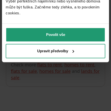
Výběr perfektních nájemníků nebo vysněného domova
může být fuška. Začněme tedy zlehka, a to povolením
Unfortunately, we currently have no offers in this
cookies.​
section.
You can check out, for example, the listings in
Schleswig-Holstein
.
Povolit vše
Upravit předvolby
Check the next property
Check more
flats to rent
,
homes to rent
,
flats for sale
,
homes for sale
and
lands for
sale
.