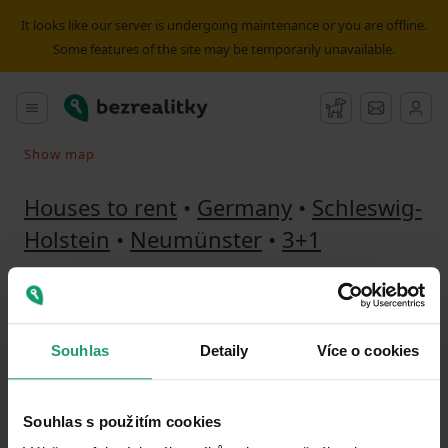
House to rent 3+1 Neumünster | Bezrealitky
It looks like our server is undergoing maintenance or you are offline.
Some features of the site may be temporarily unavailable.
Bezrealitky
Main menu
Watchdog
Message
Show map
Search on the map
Houses to rent
•
Germany
•
Schleswig-
Holstein
•
Neumünster
•
3+1
(
0 BUILDINGS
)
Detailed filter
Souhlas
Detaily
Více o cookies
The widest offer
Souhlas s použitím cookies