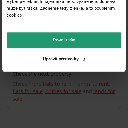
Výběr perfektních nájemníků nebo vysněného domova
může být fuška. Začněme tedy zlehka, a to povolením
cookies.​
Unfortunately, we currently have no offers in this
section.
You can check out, for example, the listings in
Povolit vše
Landkreis Harz
.
Upravit předvolby
Check the next property
Check more
flats to rent
,
homes to rent
,
flats for sale
,
homes for sale
and
lands for
sale
.