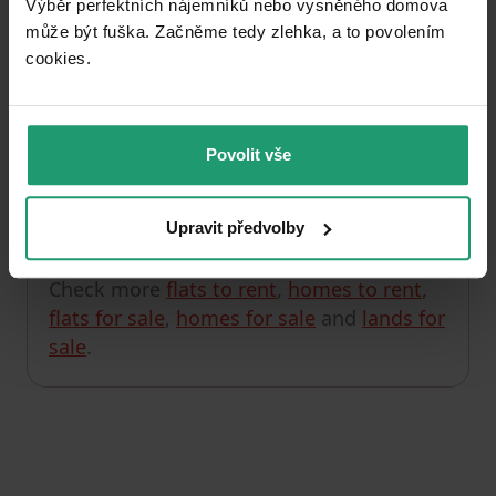
Výběr perfektních nájemníků nebo vysněného domova
může být fuška. Začněme tedy zlehka, a to povolením
Unfortunately, we currently have no offers in this
cookies.​
section.
You can check out, for example, the listings in
Karlovy Vary District
.
Povolit vše
Upravit předvolby
Check the next property
Check more
flats to rent
,
homes to rent
,
flats for sale
,
homes for sale
and
lands for
sale
.