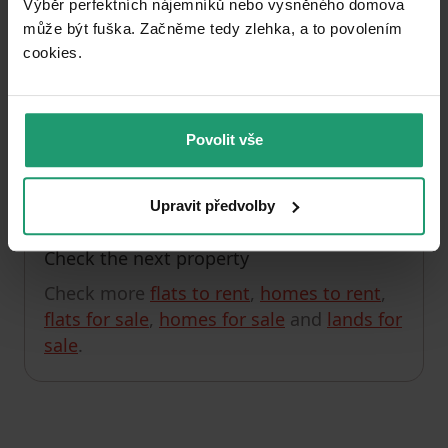
Výběr perfektních nájemníků nebo vysněného domova
může být fuška. Začněme tedy zlehka, a to povolením
cookies.​
Unfortunately, we currently have no offers in this
section.
You can check out, for example, the listings in
Povolit vše
Augsburg (district)
.
Upravit předvolby
Check the next property
Check more
flats to rent
,
homes to rent
,
flats for sale
,
homes for sale
and
lands for
sale
.