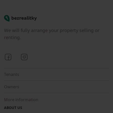
Bezrealitky
We will fully arrange your property selling or
renting.
Bezrealitky on Facebook
Bezrealitky on Instagram
Tenants
Owners
More information
ABOUT US