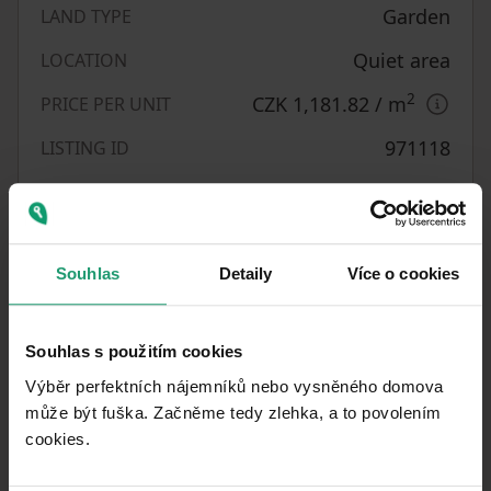
Garden
LAND TYPE
Quiet area
LOCATION
2
CZK 1,181.82
/ m
PRICE PER UNIT
971118
LISTING ID
Personal
OWNERSHIP
550
m²
LAND SPACE
Souhlas
Detaily
Více o cookies
What you will find nearby
Souhlas s použitím cookies
Výběr perfektních nájemníků nebo vysněného domova
může být fuška. Začněme tedy zlehka, a to povolením
cookies.​