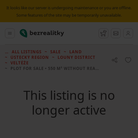
It looks like our server is undergoing maintenance or you are offline.
Some features of the site may be temporarily unavailable.
Bezrealitky
Main menu
Watchdog
Message
ALL LISTINGS
SALE
LAND
ÚSTECKÝ REGION
LOUNY DISTRICT
VELTĚŽE
PLOT FOR SALE
• 550 M² WITHOUT REAL ESTATE
This listing is no
longer active