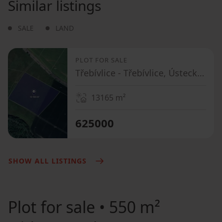
Similar listings
SALE
LAND
PLOT FOR SALE
Třebívlice - Třebívlice, Ústecký Region
13165
m²
625000
SHOW ALL LISTINGS
Plot for sale
• 550 m²