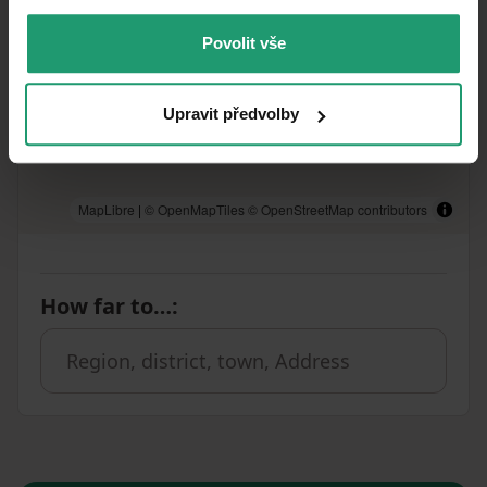
Povolit vše
Upravit předvolby
MapLibre
|
© OpenMapTiles
© OpenStreetMap contributors
How far to…
: