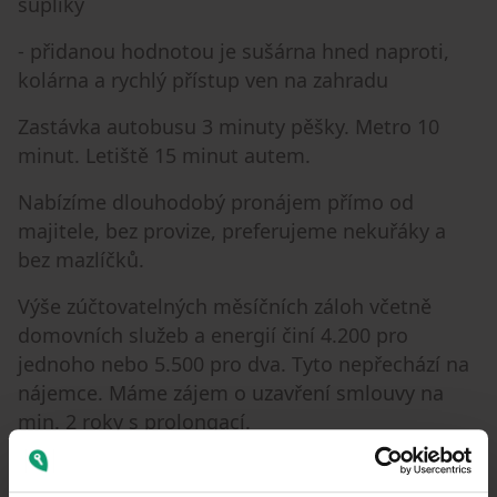
šuplíky
- přidanou hodnotou je sušárna hned naproti,
kolárna a rychlý přístup ven na zahradu
Zastávka autobusu 3 minuty pěšky. Metro 10
minut. Letiště 15 minut autem.
Nabízíme dlouhodobý pronájem přímo od
majitele, bez provize, preferujeme nekuřáky a
bez mazlíčků.
Výše zúčtovatelných měsíčních záloh včetně
domovních služeb a energií činí 4.200 pro
jednoho nebo 5.500 pro dva. Tyto nepřechází na
nájemce. Máme zájem o uzavření smlouvy na
min. 2 roky s prolongací.
Pokud máte zájem o prohlídku bytu, kontaktujte
mě prostřednictvím zpráv. Nabízíme i prohlídku