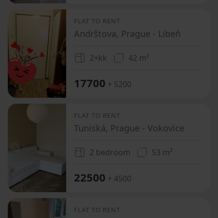
FLAT TO RENT
Andrštova, Prague - Libeň
2+kk
42 m²
17700
+ 5200
FLAT TO RENT
Tuniská, Prague - Vokovice
2 bedroom
53 m²
22500
+ 4500
FLAT TO RENT