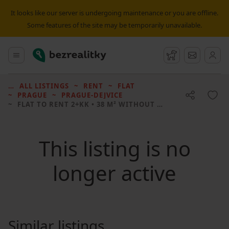
It looks like our server is undergoing maintenance or you are offline.
Some features of the site may be temporarily unavailable.
Bezrealitky
Main menu
Watchdog
Message
ALL LISTINGS
RENT
FLAT
PRAGUE
PRAGUE-DEJVICE
FLAT TO RENT
2+KK • 38 M² WITHOUT REAL ESTATE
This listing is no
longer active
Similar listings