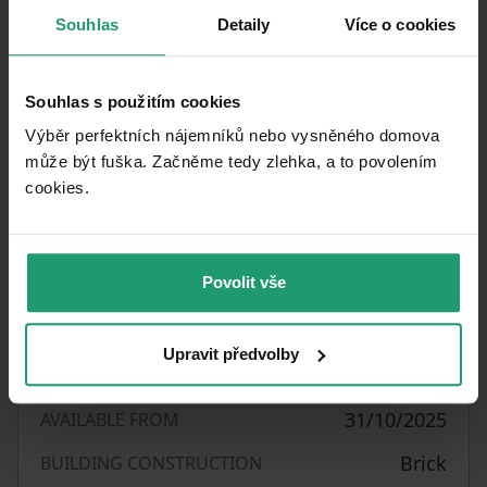
online přes facetime či whatsapp. Těšíme se na
Souhlas
Detaily
Více o cookies
Váš zájem.
Zájemce prosím o zaslání stručných informací,
Souhlas s použitím cookies
kdo by v bytě bydlel, a na jak dlouho. Předem
Výběr perfektních nájemníků nebo vysněného domova
děkuji.
může být fuška. Začněme tedy zlehka, a to povolením
cookies.​
Nemáme zájem o spolupráci s žádnou realitní
kanceláří.
K nastěhování od 1.1.2026
Povolit vše
Upravit předvolby
Property characteristics
31/10/2025
AVAILABLE FROM
Brick
BUILDING CONSTRUCTION