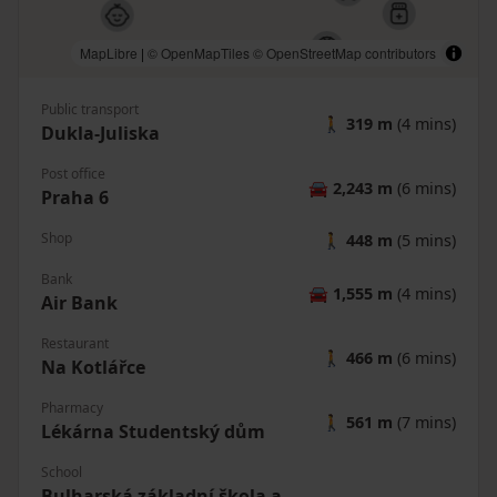
MapLibre
|
© OpenMapTiles
© OpenStreetMap contributors
Public transport
🚶
319 m
(4 mins)
Dukla-Juliska
Post office
🚘
2,243 m
(6 mins)
Praha 6
Shop
🚶
448 m
(5 mins)
Bank
🚘
1,555 m
(4 mins)
Air Bank
Restaurant
🚶
466 m
(6 mins)
Na Kotlářce
Pharmacy
🚶
561 m
(7 mins)
Lékárna Studentský dům
School
Bulharská základní škola a