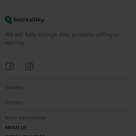
Bezrealitky
We will fully arrange your property selling or
renting.
Bezrealitky on Facebook
Bezrealitky on Instagram
Tenants
Owners
More information
ABOUT US