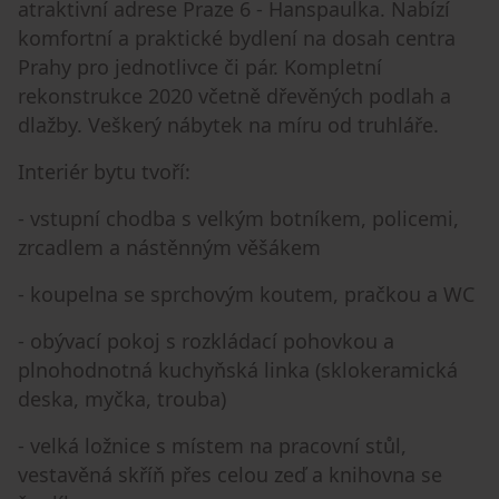
atraktivní adrese Praze 6 - Hanspaulka. Nabízí
komfortní a praktické bydlení na dosah centra
Prahy pro jednotlivce či pár. Kompletní
rekonstrukce 2020 včetně dřevěných podlah a
dlažby. Veškerý nábytek na míru od truhláře.
Interiér bytu tvoří:
- vstupní chodba s velkým botníkem, policemi,
zrcadlem a nástěnným věšákem
- koupelna se sprchovým koutem, pračkou a WC
- obývací pokoj s rozkládací pohovkou a
plnohodnotná kuchyňská linka (sklokeramická
deska, myčka, trouba)
- velká ložnice s místem na pracovní stůl,
vestavěná skříň přes celou zeď a knihovna se