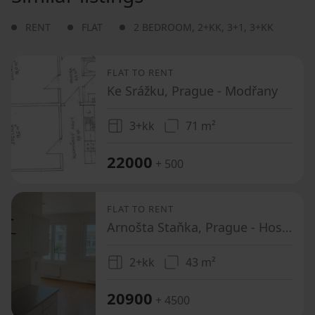
RENT
FLAT
2 BEDROOM
,
2+KK
,
3+1
,
3+KK
FLAT TO RENT
Ke Srážku, Prague - Modřany
3+kk
71 m²
22000
+ 500
FLAT TO RENT
Arnošta Staňka, Prague - Hostivař
2+kk
43 m²
20900
+ 4500