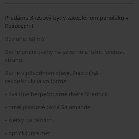
Predáme 3-izbový byt v zateplenom paneláku v
Košútoch I.
Rozloha: 68 m2
Byt je orientovaný na severnú a južnú svetovú
stranu.
Byt je v pôvodnom stave, čiastočná
rekonštrukcia vo forme:
- kvalitné bezpečnostné dvere Sherlock
- nové plastové okná Salamander
- sieťky na oknách
- optický internet