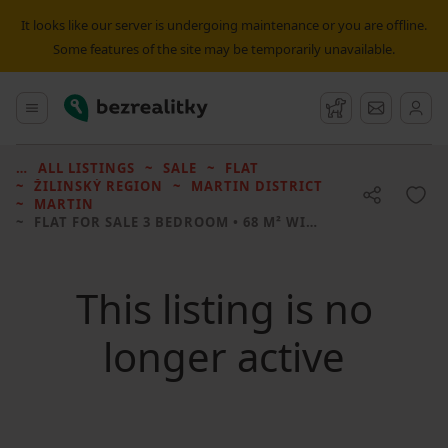
It looks like our server is undergoing maintenance or you are offline.
Some features of the site may be temporarily unavailable.
Bezrealitky
Main menu
Watchdog
Message
ALL LISTINGS
SALE
FLAT
ŽILINSKÝ REGION
MARTIN DISTRICT
MARTIN
FLAT FOR SALE
3 BEDROOM • 68 M² WITHOUT REAL ESTATE
This listing is no
longer active