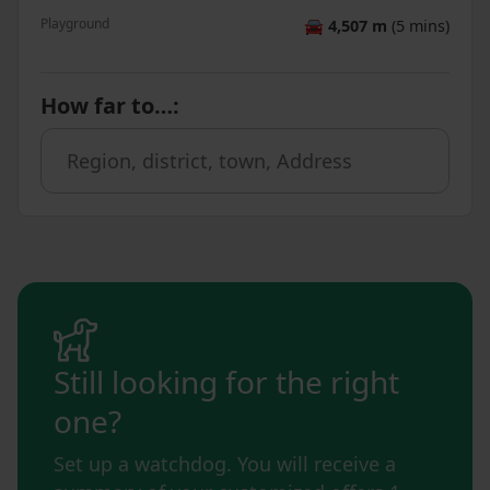
Playground
🚘
4,507 m
(5 mins)
How far to…
:
Still looking for the right
one?
Set up a watchdog. You will receive a