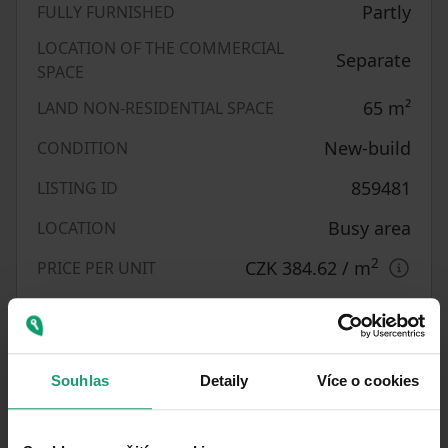
Partly
FULLY FURNISHED
LOCATION OF THE COMMERCIAL
Separate
SPACE
65
m²
LAND NON-RESIDENTIAL SPACE
New-build
CONDITION
859481
LISTING ID
Busy area
LOCATION
2
CZK 384.62
/ m
PRICE PER UNIT
What does this listing have to offer?
Parking
Souhlas
Detaily
Více o cookies
MHD 3 minutes on foot