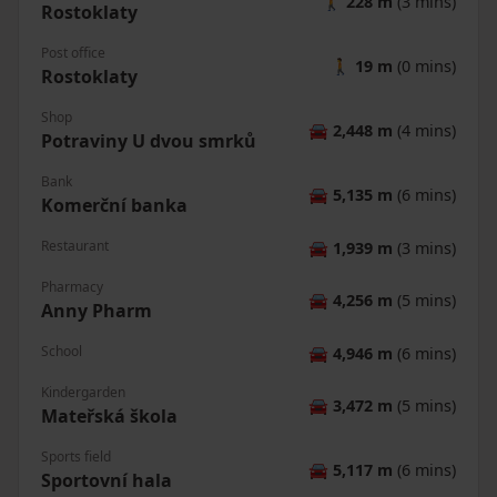
🚶
228 m
(3 mins)
Rostoklaty
Post office
🚶
19 m
(0 mins)
Rostoklaty
Shop
🚘
2,448 m
(4 mins)
Potraviny U dvou smrků
Bank
🚘
5,135 m
(6 mins)
Komerční banka
Restaurant
🚘
1,939 m
(3 mins)
Pharmacy
🚘
4,256 m
(5 mins)
Anny Pharm
School
🚘
4,946 m
(6 mins)
Kindergarden
🚘
3,472 m
(5 mins)
Mateřská škola
Sports field
🚘
5,117 m
(6 mins)
Sportovní hala