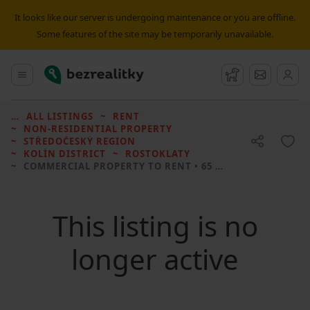
It looks like our server is undergoing maintenance or you are offline.
Some features of the site may be temporarily unavailable.
Bezrealitky
Main menu
Watchdog
Message
ALL LISTINGS
RENT
NON-RESIDENTIAL PROPERTY
STŘEDOČESKÝ REGION
KOLÍN DISTRICT
ROSTOKLATY
COMMERCIAL PROPERTY TO RENT
• 65 M² WITHOUT REAL ESTATE
This listing is no
longer active