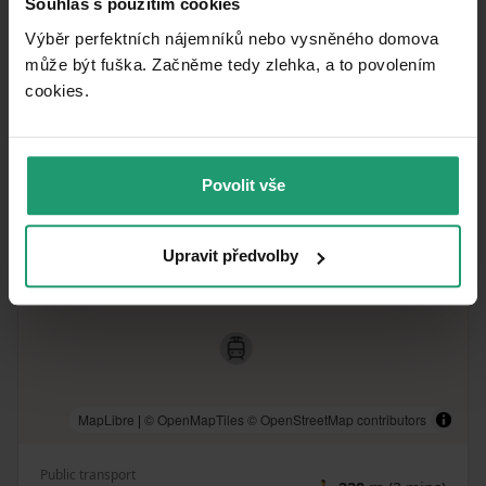
Souhlas s použitím cookies
Výběr perfektních nájemníků nebo vysněného domova
What you will find nearby
může být fuška. Začněme tedy zlehka, a to povolením
cookies.​
Povolit vše
Upravit předvolby
MapLibre
|
© OpenMapTiles
© OpenStreetMap contributors
Public transport