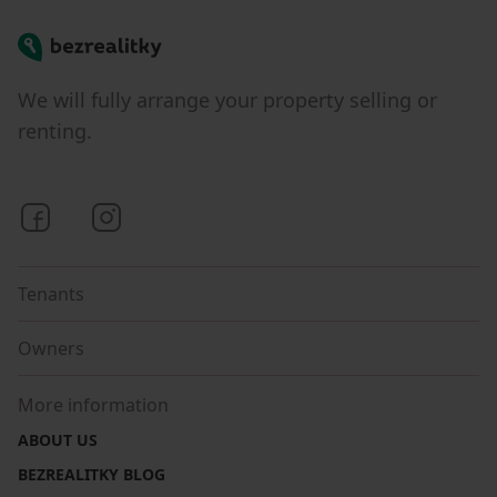
Bezrealitky
We will fully arrange your property selling or
renting.
Bezrealitky on Facebook
Bezrealitky on Instagram
Tenants
Owners
More information
ABOUT US
BEZREALITKY BLOG