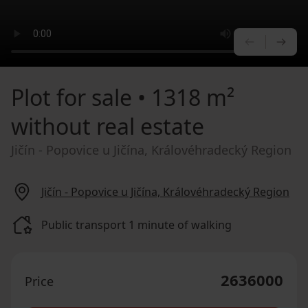
PREVIOU
NE
Plot for sale
• 1318 m²
without real estate
Jičín - Popovice u Jičína, Královéhradecký Region
Jičín - Popovice u Jičína, Královéhradecký Region
Public transport 1 minute of walking
2636000
Price