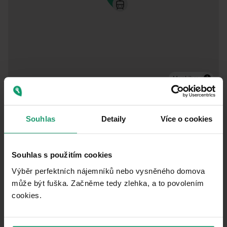
MapLibre
Public transport
🚶
100 m
(1 min)
Popovičky
Souhlas
Detaily
Více o cookies
Post office
🚘
6,268 m
(10 mins)
Jičín 1
Souhlas s použitím cookies
Shop
🚘
5,769 m
(9 mins)
Výběr perfektních nájemníků nebo vysněného domova
Bank
může být fuška. Začněme tedy zlehka, a to povolením
🚘
4,968 m
(7 mins)
hypotecni banka
cookies.​
Restaurant
🚘
5,565 m
(9 mins)
Penzion Lucie