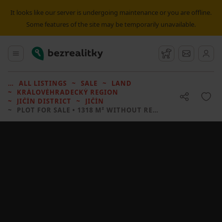
It looks like our server is undergoing maintenance or you are offline.
Some features of the site may be temporarily unavailable.
Bezrealitky
Main menu
Watchdog
Message
ALL LISTINGS
SALE
LAND
KRÁLOVÉHRADECKÝ REGION
JIČÍN DISTRICT
JIČÍN
PLOT FOR SALE
• 1318 M² WITHOUT REAL ESTATE