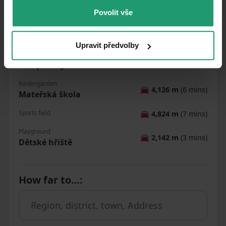
Povolit vše
Pharmacy
🚘
4,688 m
(7 mins)
Dr. Max
School
Upravit předvolby
Základní škola Bodláka a
🚘
4,770 m
(7 mins)
Pampelišky
Kindergarden
🚘
4,126 m
(6 mins)
Mateřská škola
Sports field
🚘
4,824 m
(7 mins)
Playground
🚘
2,142 m
(3 mins)
Dětské hřiště
How far to…
: