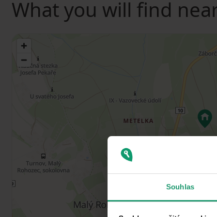
What you will find nea
Souhlas