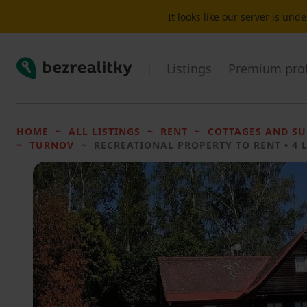
It looks like our server is un
Bezrealitky
Listings
Premium prof
HOME
ALL LISTINGS
RENT
COTTAGES AND S
TURNOV
RECREATIONAL PROPERTY TO RENT
• 4 