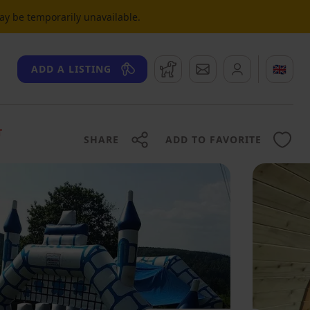
may be temporarily unavailable.
Watchdog
Messages
🇬🇧
ADD A LISTING
T
SHARE
ADD TO FAVORITE