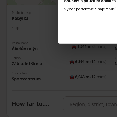
Souhlas s použitím cookies
Výběr perfektních nájemníků
Public transport
P
🚶
619 m
(7 mins)
Kobylka
T
Shop
B
🚘
10,065 m
(10 mins)
Č
Restaurant
P
🚘
1,511 m
(3 mins)
Ábelův mlýn
N
School
K
🚘
6,391 m
(12 mins)
Základní škola
Sports field
P
🚘
6,043 m
(12 mins)
Sportcentrum
How far to…
: