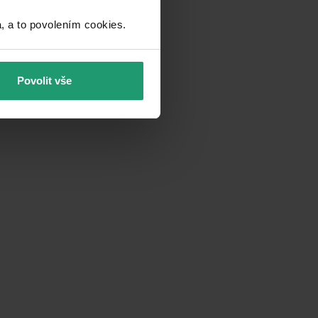
a to povolením cookies.​
Povolit vše