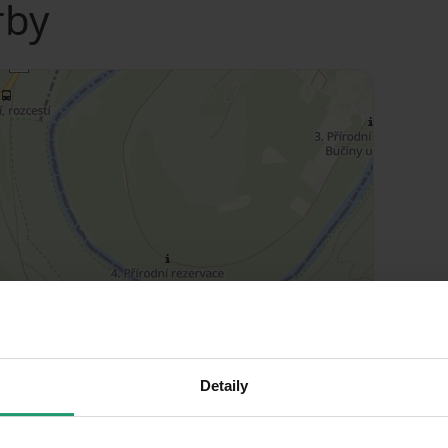
rby
Detaily
MapLibre
|
© OpenMapTiles
© OpenStreetMap contributors