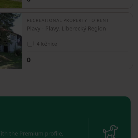
RECREATIONAL PROPERTY TO RENT
Plavy - Plavy, Liberecký Region
4 ložnice
0
ith the Premium profile,