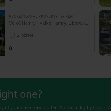
RECREATIONAL PROPERTY TO RENT
Velké Hamry - Velké Hamry, Liberecký Region
2 ložnice
0
right one?
y of your customized offers 1 time a day by email. W