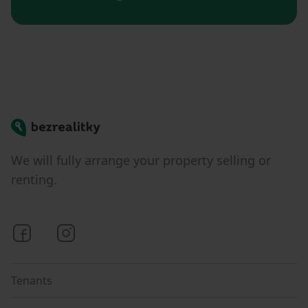
Bezrealitky
We will fully arrange your property selling or
renting.
Bezrealitky on Facebook
Bezrealitky on Instagram
Tenants