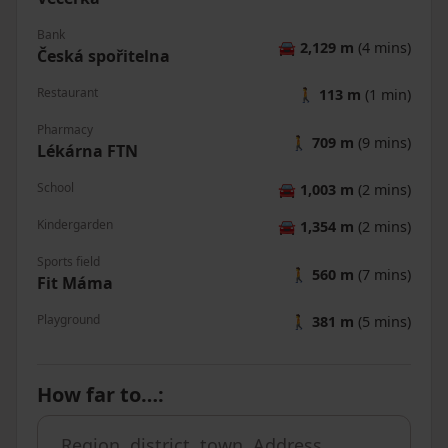
Bank
🚘
2,129 m
(4 mins)
Česká spořitelna
Restaurant
🚶
113 m
(1 min)
Pharmacy
🚶
709 m
(9 mins)
Lékárna FTN
School
🚘
1,003 m
(2 mins)
Kindergarden
🚘
1,354 m
(2 mins)
Sports field
🚶
560 m
(7 mins)
Fit Máma
Playground
🚶
381 m
(5 mins)
How far to…
: