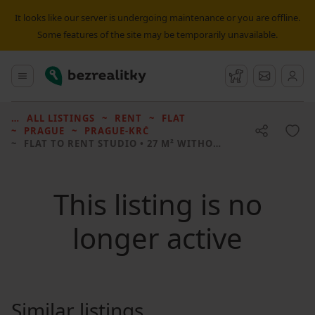
It looks like our server is undergoing maintenance or you are offline.
Some features of the site may be temporarily unavailable.
Bezrealitky
Main menu
Watchdog
Message
ALL LISTINGS
RENT
FLAT
PRAGUE
PRAGUE-KRČ
FLAT TO RENT
STUDIO • 27 M² WITHOUT REAL ESTATE
This listing is no
longer active
Similar listings