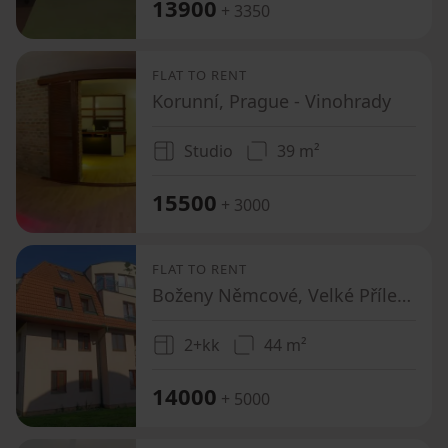
13900
+ 3350
FLAT TO RENT
Korunní, Prague - Vinohrady
Studio
39 m²
15500
+ 3000
FLAT TO RENT
Boženy Němcové, Velké Přílepy - Kamýk u Velkých Přílep, Středočeský Region
2+kk
44 m²
14000
+ 5000