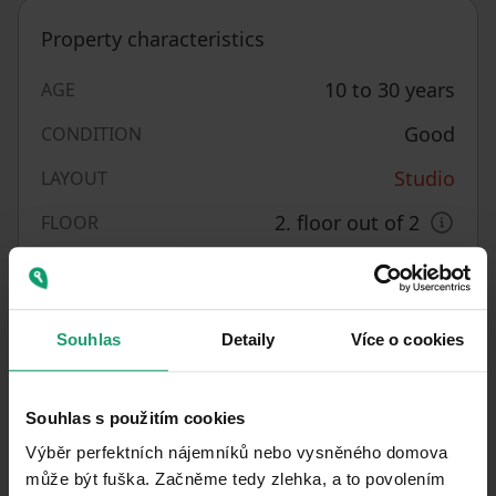
Property characteristics
10 to 30 years
AGE
Good
CONDITION
Studio
LAYOUT
2. floor out of 2
FLOOR
Central
HEATING
Personal
OWNERSHIP
Souhlas
Detaily
Více o cookies
27
m²
USABLE AREA
10/05/2026
AVAILABLE FROM
Souhlas s použitím cookies
BUILDING
Brick
Výběr perfektních nájemníků nebo vysněného domova
CONSTRUCTION
může být fuška. Začněme tedy zlehka, a to povolením