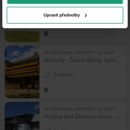
Sněžné - Samotín, Vysočina Region
Upravit předvolby
6 ložnic
0
RECREATIONAL PROPERTY TO RENT
Křižánky - České Milovy, Vysočina Region
2 ložnice
0
RECREATIONAL PROPERTY TO RENT
Fryšava pod Žákovou horou - Fryšava pod Žákovou horou, Vysočina Region