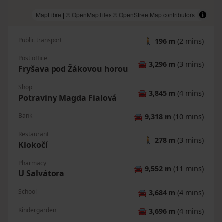
MapLibre
|
© OpenMapTiles
© OpenStreetMap contributors
Public transport
🚶
196 m
(2 mins)
Post office
🚘
3,296 m
(3 mins)
Fryšava pod Žákovou horou
Shop
🚘
3,845 m
(4 mins)
Potraviny Magda Fialová
Bank
🚘
9,318 m
(10 mins)
Restaurant
🚶
278 m
(3 mins)
Klokočí
Pharmacy
🚘
9,552 m
(11 mins)
U Salvátora
School
🚘
3,684 m
(4 mins)
Kindergarden
🚘
3,696 m
(4 mins)