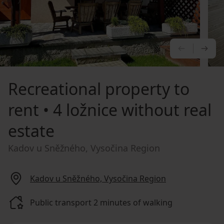
PREVIOU
NE
Recreational property to
rent
• 4 ložnice without real
estate
Kadov u Sněžného, Vysočina Region
Kadov u Sněžného, Vysočina Region
Public transport 2 minutes of walking