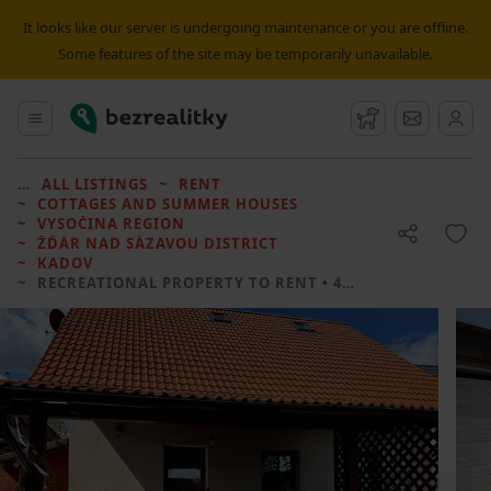
It looks like our server is undergoing maintenance or you are offline.
Some features of the site may be temporarily unavailable.
Bezrealitky
Main menu
Watchdog
Message
ALL LISTINGS
RENT
COTTAGES AND SUMMER HOUSES
VYSOČINA REGION
ŽĎÁR NAD SÁZAVOU DISTRICT
KADOV
RECREATIONAL PROPERTY TO RENT
• 4 LOŽNICE WITHOUT REAL ESTATE