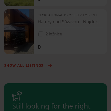
RECREATIONAL PROPERTY TO RENT
Hamry nad Sázavou - Najdek na Moravě, Vysočina Region
2 ložnice
0
SHOW ALL LISTINGS
Still looking for the right