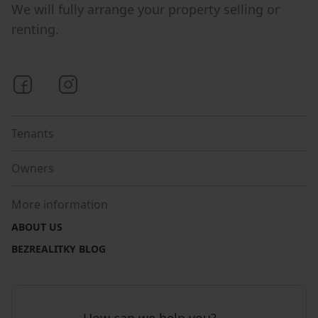
We will fully arrange your property selling or
renting.
Bezrealitky on Facebook
Bezrealitky on Instagram
Tenants
Owners
More information
ABOUT US
BEZREALITKY BLOG