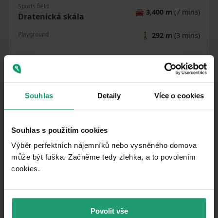
Sports field
🚘
3,400 m
(7 mins)
Dratenická skála
Playground
🚶
292 m
(3 mins)
How far to…
:
Souhlas
Detaily
Více o cookies
Souhlas s použitím cookies
Výběr perfektních nájemníků nebo vysněného domova
Similar listings
může být fuška. Začněme tedy zlehka, a to povolením
cookies.​
RENT
COTTAGES AND SUMMER HOUSES
Povolit vše
RECREATIONAL PROPERTY TO RENT